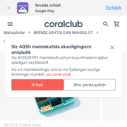
Ilovada ochish
Ochish
Google Play
Mahsulotlar
BRENDLASHTIILGAN MAHSULOT
GoBox organayzerlari
Siz AQSh mamlakatida ekanligingizni
aniqladik
Siz #COUNTRY mamlakati uchun buyurtmalarni qabul
qiladigan saytdasiz#
Siz o‘z mamlakatingiz uchun mo‘ljallangan saytga
kirishingiz mumkin:
us.coral.club
O‘tish
Shu yerda qolish
#97415,
GoBox maxi