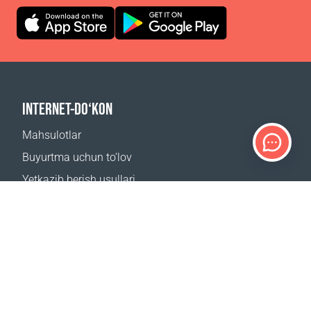
INTERNET-DO‘KON
Mahsulotlar
Buyurtma uchun to‘lov
Yetkazib berish usullari
Qaytarish
Yetkazib berish kalkulyatori
Sayt xaritasi
QO‘LLAB-QUVVATLASH