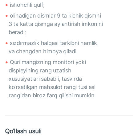
ishonchli qulf;
olinadigan qismlar 9 ta kichik qismni
3 ta katta qismga aylantirish imkonini
beradi;
sızdırmazlık halqasi tarkibni namlik
va changdan himoya qiladi.
Qurilmangizning monitori yoki
displeyining rang uzatish
xususiyatlari sababli, tasvirda
ko‘rsatilgan mahsulot rangi tusi asl
rangidan biroz farq qilishi mumkin.
Qo‘llash usuli