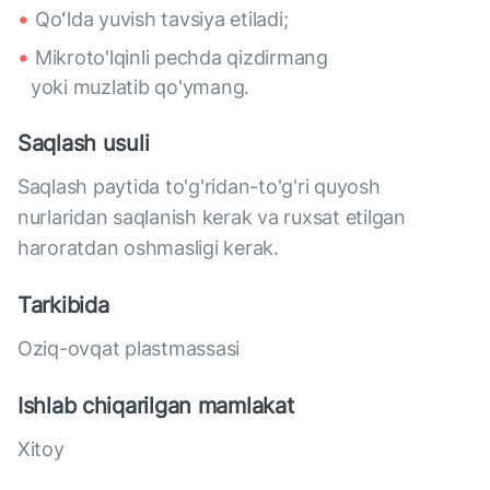
Qoʻlda yuvish tavsiya etiladi;
Mikroto'lqinli pechda qizdirmang
yoki muzlatib qo'ymang.
Saqlash usuli
Saqlash paytida to'g'ridan-to'g'ri quyosh
nurlaridan saqlanish kerak va ruxsat etilgan
haroratdan oshmasligi kerak.
Tarkibida
Oziq-ovqat plastmassasi
Ishlab chiqarilgan mamlakat
Xitoy