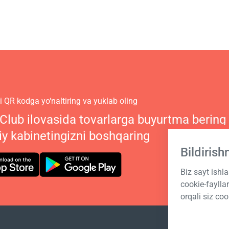
 QR kodga yo‘naltiring va yuklab oling
 Club ilovasida tovarlarga buyurtma bering
iy kabinetingizni boshqaring
Bildiris
Biz sayt ishl
cookie-fayll
orqali siz coo