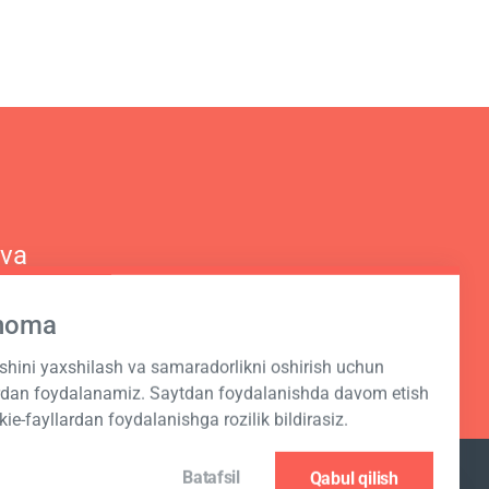
 va
hnoma
ashini yaxshilash va samaradorlikni oshirish uchun
ardan foydalanamiz. Saytdan foydalanishda davom etish
kie-fayllardan foydalanishga rozilik bildirasiz.
Batafsil
Qabul qilish