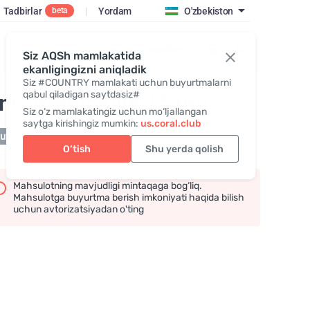
Tadbirlar
|
Yordam
O'zbekiston
beta
Kirish / Qo‘shilish
Siz AQSh mamlakatida
ekanligingizni aniqladik
Siz #COUNTRY mamlakati uchun buyurtmalarni
qabul qiladigan saytdasiz#
inc Methionine 15 mg
Siz o‘z mamlakatingiz uchun mo‘ljallangan
saytga kirishingiz mumkin:
us.coral.club
tuvda mavjud emas
O‘tish
Shu yerda qolish
Mahsulotning mavjudligi mintaqaga bog‘liq.
Mahsulotga buyurtma berish imkoniyati haqida bilish
uchun avtorizatsiyadan o'ting