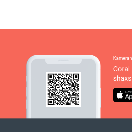
Kamerani
Coral
shaxs