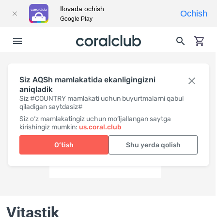
Ilovada ochish
Ochish
Google Play
Siz AQSh mamlakatida ekanligingizni
aniqladik
Siz #COUNTRY mamlakati uchun buyurtmalarni qabul
qiladigan saytdasiz#
Siz o‘z mamlakatingiz uchun mo‘ljallangan saytga
kirishingiz mumkin:
us.coral.club
O‘tish
Shu yerda qolish
Vitastik