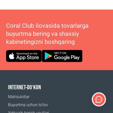
Coral Club ilovasida tovarlarga
buyurtma bering va shaxsiy
kabinetingizni boshqaring
INTERNET-DO‘KON
Mahsulotlar
Buyurtma uchun to‘lov
Yetkazib berish usullari