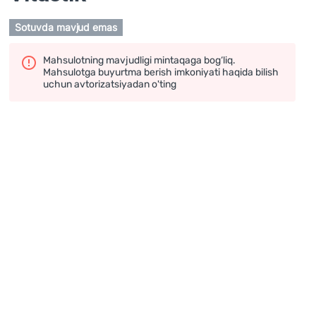
Sotuvda mavjud emas
Mahsulotning mavjudligi mintaqaga bog‘liq.
Mahsulotga buyurtma berish imkoniyati haqida bilish
uchun avtorizatsiyadan o'ting