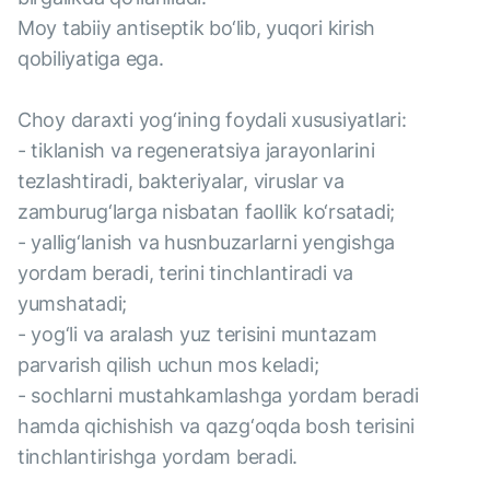
Moy tabiiy antiseptik bo‘lib, yuqori kirish
qobiliyatiga ega.
Choy daraxti yog‘ining foydali xususiyatlari:
- tiklanish va regeneratsiya jarayonlarini
tezlashtiradi, bakteriyalar, viruslar va
zamburug‘larga nisbatan faollik ko‘rsatadi;
- yallig‘lanish va husnbuzarlarni yengishga
yordam beradi, terini tinchlantiradi va
yumshatadi;
- yog‘li va aralash yuz terisini muntazam
parvarish qilish uchun mos keladi;
- sochlarni mustahkamlashga yordam beradi
hamda qichishish va qazg‘oqda bosh terisini
tinchlantirishga yordam beradi.