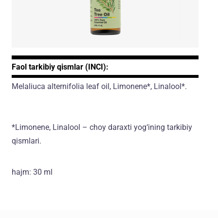
Faol tarkibiy qismlar (INCI):
Melaliuca alternifolia leaf oil, Limonene*, Linalool*.
*Limonene, Linalool – choy daraxti yog‘ining tarkibiy
qismlari.
hajm: 30 ml