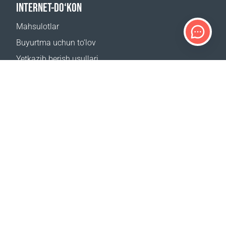
INTERNET-DO‘KON
Mahsulotlar
Buyurtma uchun to‘lov
Yetkazib berish usullari
Qaytarish
Yetkazib berish kalkulyatori
Sayt xaritasi
QO‘LLAB-QUVVATLASH
Bog‘lanish uchun
Tez-tez beriladigan savollar
Qayerdan sotib olsa boʻladi
BIZNING SAYTLARIMIZ