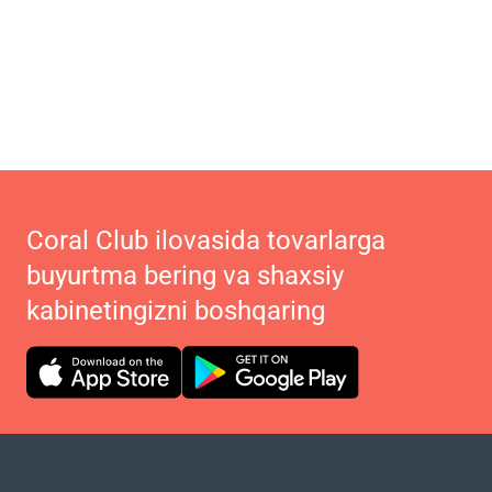
Coral Club ilovasida tovarlarga
buyurtma bering va shaxsiy
kabinetingizni boshqaring