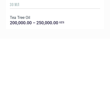
30 МЛ
5
Tea Tree Oil
E
200,000.00 – 250,000.00
UZS