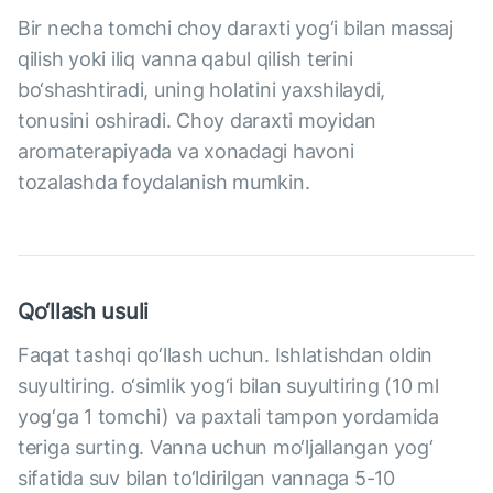
Bir necha tomchi choy daraxti yog‘i bilan massaj
qilish yoki iliq vanna qabul qilish terini
bo‘shashtiradi, uning holatini yaxshilaydi,
tonusini oshiradi. Choy daraxti moyidan
aromaterapiyada va xonadagi havoni
tozalashda foydalanish mumkin.
Qo‘llash usuli
Faqat tashqi qo‘llash uchun. Ishlatishdan oldin
suyultiring. o‘simlik yog‘i bilan suyultiring (10 ml
yog‘ga 1 tomchi) va paxtali tampon yordamida
teriga surting. Vanna uchun mo‘ljallangan yog‘
sifatida suv bilan to‘ldirilgan vannaga 5-10