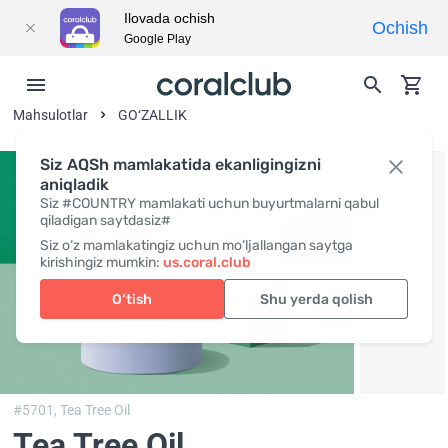
Ilovada ochish
Ochish
Google Play
Mahsulotlar
GO‘ZALLIK
Siz AQSh mamlakatida ekanligingizni
aniqladik
Siz #COUNTRY mamlakati uchun buyurtmalarni qabul
qiladigan saytdasiz#
Siz o‘z mamlakatingiz uchun mo‘ljallangan saytga
kirishingiz mumkin:
us.coral.club
O‘tish
Shu yerda qolish
#5701,
Tea Tree Oil
Tea Tree Oil