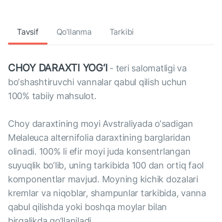
Tavsif
Qo‘llanma
Tarkibi
CHOY DARAXTI YOG‘I
- teri salomatligi va
bo‘shashtiruvchi vannalar qabul qilish uchun
100% tabiiy mahsulot.
Choy daraxtining moyi Avstraliyada o‘sadigan
Melaleuca alternifolia daraxtining barglaridan
olinadi. 100% li efir moyi juda konsentrlangan
suyuqlik bo‘lib, uning tarkibida 100 dan ortiq faol
komponentlar mavjud. Moyning kichik dozalari
kremlar va niqoblar, shampunlar tarkibida, vanna
qabul qilishda yoki boshqa moylar bilan
birgalikda qo‘llaniladi.