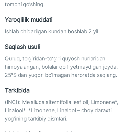
tomchi qo‘shing.
Yaroqlilik muddati
Ishlab chiqarilgan kundan boshlab 2 yil
Saqlash usuli
Quruq, to‘g‘ridan-to‘g‘ri quyosh nurlaridan
himoyalangan, bolalar qo‘li yetmaydigan joyda,
25°S dan yuqori bo‘lmagan haroratda saqlang.
Tarkibida
(INCI): Melaliuca alternifolia leaf oil, Limonene*,
Linalool*. *Limonene, Linalool – choy daraxti
yog‘ining tarkibiy qismlari.