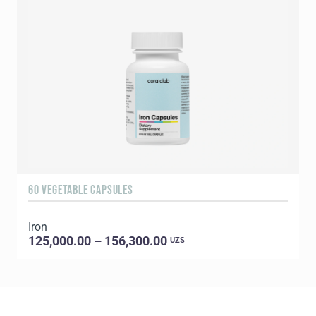
60 VEGETABLE CAPSULES
6
Iron
I
125,000.00 – 156,300.00
UZS