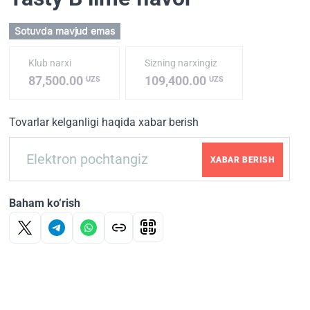
Sotuvda mavjud emas
Klub narxi
Sizning narxingiz
87,500.00
109,400.00
UZS
UZS
Tovarlar kelganligi haqida xabar berish
XABAR BERISH
Baham ko‘rish