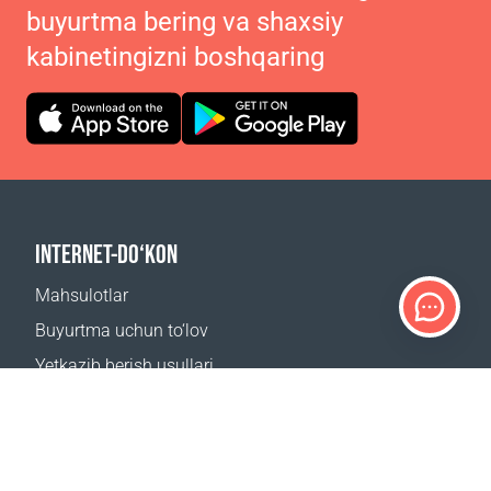
buyurtma bering va shaxsiy
kabinetingizni boshqaring
INTERNET-DO‘KON
Mahsulotlar
Buyurtma uchun to‘lov
Yetkazib berish usullari
Qaytarish
Yetkazib berish kalkulyatori
Sayt xaritasi