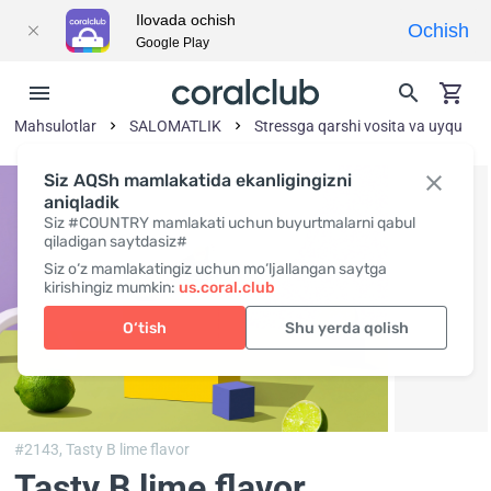
Ilovada ochish
Ochish
Google Play
Mahsulotlar
SALOMATLIK
Stressga qarshi vosita va uyqu
Siz AQSh mamlakatida ekanligingizni
aniqladik
Siz #COUNTRY mamlakati uchun buyurtmalarni qabul
qiladigan saytdasiz#
Siz o‘z mamlakatingiz uchun mo‘ljallangan saytga
kirishingiz mumkin:
us.coral.club
O‘tish
Shu yerda qolish
#2143,
Tasty B lime flavor
Tasty B lime flavor