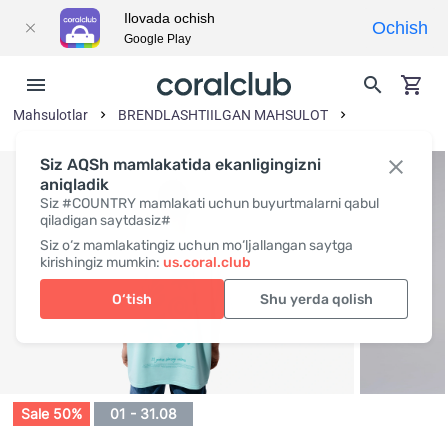
Ilovada ochish
Ochish
Google Play
Mahsulotlar
BRENDLASHTIILGAN MAHSULOT
Siz AQSh mamlakatida ekanligingizni
aniqladik
Siz #COUNTRY mamlakati uchun buyurtmalarni qabul
qiladigan saytdasiz#
Siz o‘z mamlakatingiz uchun mo‘ljallangan saytga
kirishingiz mumkin:
us.coral.club
O‘tish
Shu yerda qolish
Sale 50%
01 - 31.08