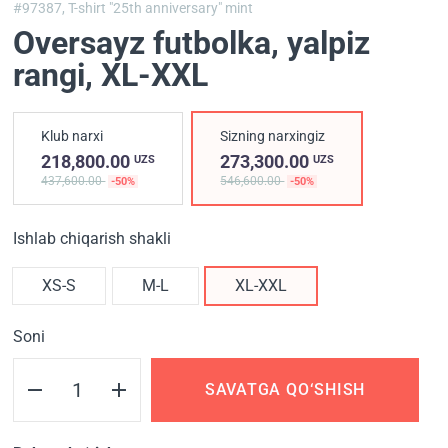
#97387,
T-shirt "25th anniversary" mint
Oversayz futbolka, yalpiz
rangi
, XL-XXL
Klub narxi
Sizning narxingiz
218,800.00
273,300.00
UZS
UZS
437,600.00
546,600.00
-50%
-50%
Ishlab chiqarish shakli
XS-S
M-L
XL-XXL
Soni
SAVATGA QO‘SHISH