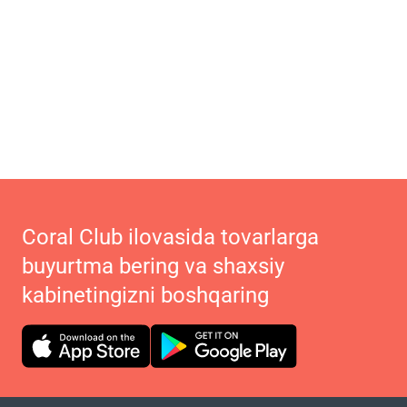
Coral Club ilovasida tovarlarga
buyurtma bering va shaxsiy
kabinetingizni boshqaring