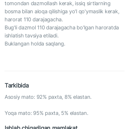
tomondan dazmollash kerak, issiq sirtlarning
bosma bilan aloqa qilishiga yo'l qo'ymaslik kerak,
harorat 110 darajagacha.
Bug'li dazmol 110 darajagacha bo'lgan haroratda
ishlatish tavsiya etiladi.
Buklangan holda saqlang.
Tarkibida
Asosiy mato: 92% paxta, 8% elastan.
Yoqa mato: 95% paxta, 5% elastan.
Ishlab chiqarilgan mamlakat