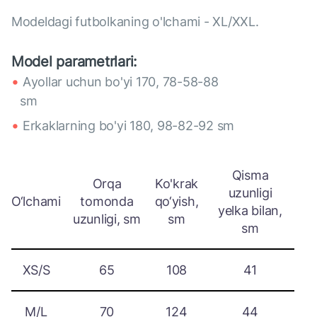
Modeldagi futbolkaning o'lchami - XL/XXL.
Model parametrlari:
Аyollar uchun bo'yi 170, 78-58-88
sm
Erkaklarning bo'yi 180, 98-82-92 sm
Qisma
Orqa
Ko'krak
uzunligi
O‘lchami
tomonda
qo‘yish,
yelka bilan,
uzunligi, sm
sm
sm
XS/S
65
108
41
M/L
70
124
44