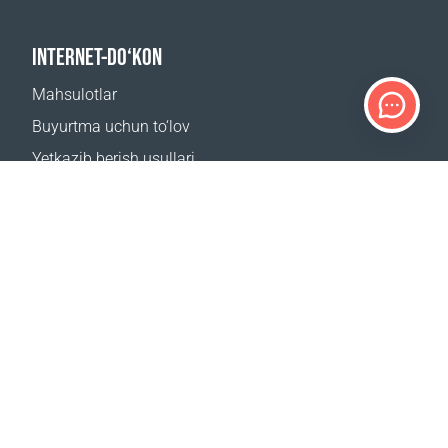
INTERNET-DO‘KON
Mahsulotlar
Buyurtma uchun to‘lov
Yetkazib berish usullari
Qaytarish
Yetkazib berish kalkulyatori
Sayt xaritasi
QO‘LLAB-QUVVATLASH
Bog‘lanish uchun
Tez-tez beriladigan savollar
Qayerdan sotib olsa boʻladi