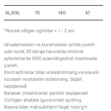
XL/XXL
75
140
47
*Ruxsat etilgan og'ishlar + / - 2 sm.
Ishqalamasdan va buramasdan qo'lda yuvish
yoki nozik 30 daraja haroratda minimal
aylanishlarda (800 aylanishgacha) mashinada
yuvish.
Kontrastli kirlar bilan aralashtirmang va kukunli
tozalash vositalarini ishlatmang. Siqish
taqiqlanadi.
Baraban (mashinada) quritish taqiqlanadi.
Ochilgan shaklda (gorizontal) quriting.
Basma bilan mahsulotlarni faqat noto'g'ri