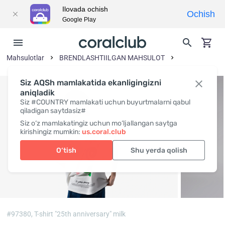
Ilovada ochish
Ochish
Google Play
Mahsulotlar
BRENDLASHTIILGAN MAHSULOT
Siz AQSh mamlakatida ekanligingizni
aniqladik
Siz #COUNTRY mamlakati uchun buyurtmalarni qabul
qiladigan saytdasiz#
Siz o‘z mamlakatingiz uchun mo‘ljallangan saytga
kirishingiz mumkin:
us.coral.club
O‘tish
Shu yerda qolish
#97380,
T-shirt "25th anniversary" milk