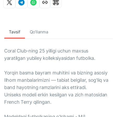
Tavsif
Qo‘llanma
Coral Club-ning 25 yilligi uchun maxsus
yaratilgan yubiley kolleksiyasidan futbolka.
Yorqin basma bayram muhitini va bizning asosiy
Ilhom manbalarimizni — tabiat belgilar, sog'liq va
band hayotning ramzlarini aks ettiradi.
Uniseks modeli erkin kesilgan va zich matosidan
French Terry qilingan.
Modeldagi futbolkaning o'lchami - M/L.