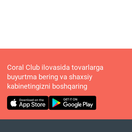
Coral Club ilovasida tovarlarga
buyurtma bering va shaxsiy
kabinetingizni boshqaring