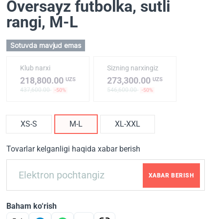
Oversayz futbolka, sutli
rangi
, M-L
Sotuvda mavjud emas
Klub narxi
Sizning narxingiz
218,800.00
273,300.00
UZS
UZS
437,600.00
546,600.00
-50%
-50%
XS-S
M-L
XL-XXL
Tovarlar kelganligi haqida xabar berish
XABAR BERISH
Baham ko‘rish