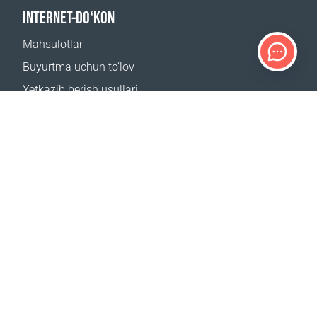
INTERNET-DO‘KON
Mahsulotlar
Buyurtma uchun to‘lov
Yetkazib berish usullari
Qaytarish
Yetkazib berish kalkulyatori
Sayt xaritasi
QO‘LLAB-QUVVATLASH
Bog‘lanish uchun
Tez-tez beriladigan savollar
Qayerdan sotib olsa boʻladi