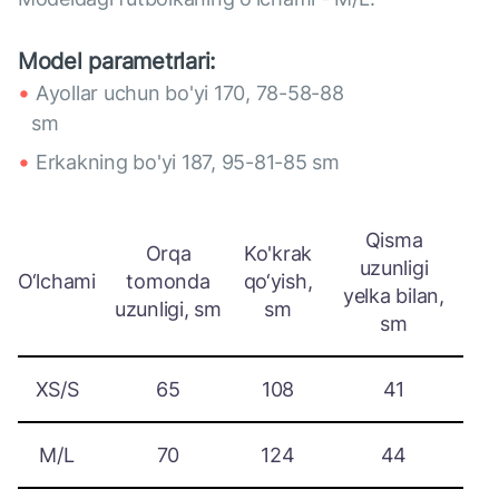
Model parametrlari:
Аyollar uchun bo'yi 170, 78-58-88
sm
Erkakning bo'yi 187, 95-81-85 sm
Qisma
Orqa
Ko'krak
uzunligi
O‘lchami
tomonda
qo‘yish,
yelka bilan,
uzunligi, sm
sm
sm
XS/S
65
108
41
M/L
70
124
44