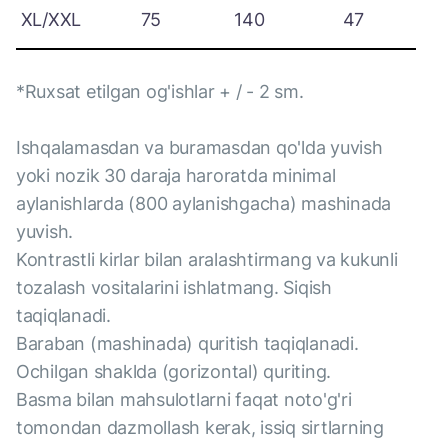
XL/XXL
75
140
47
*Ruxsat etilgan og'ishlar + / - 2 sm.
Ishqalamasdan va buramasdan qo'lda yuvish
yoki nozik 30 daraja haroratda minimal
aylanishlarda (800 aylanishgacha) mashinada
yuvish.
Kontrastli kirlar bilan aralashtirmang va kukunli
tozalash vositalarini ishlatmang. Siqish
taqiqlanadi.
Baraban (mashinada) quritish taqiqlanadi.
Ochilgan shaklda (gorizontal) quriting.
Basma bilan mahsulotlarni faqat noto'g'ri
tomondan dazmollash kerak, issiq sirtlarning