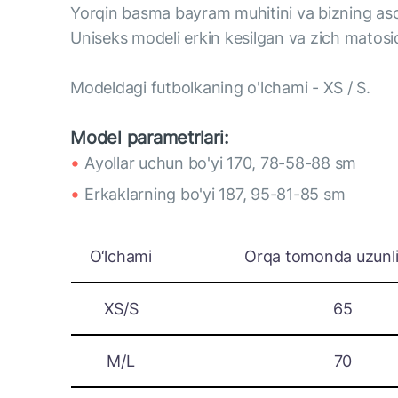
Yorqin basma bayram muhitini va bizning asosi
Uniseks modeli erkin kesilgan va zich matosi
Modeldagi futbolkaning o'lchami - XS / S.
Model parametrlari:
Аyollar uchun bo'yi 170, 78-58-88 sm
Erkaklarning bo'yi 187, 95-81-85 sm
O‘lchami
Orqa tomonda uzunli
XS/S
65
M/L
70