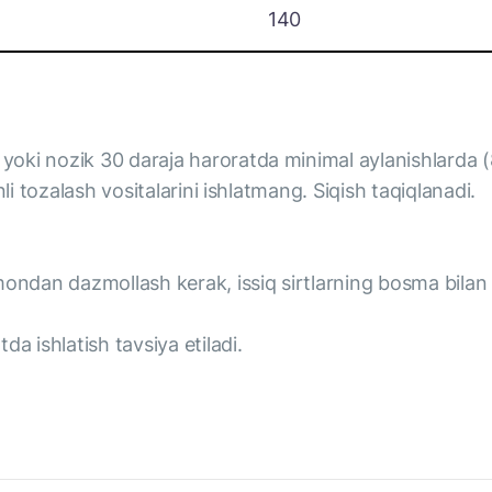
140
yoki nozik 30 daraja haroratda minimal aylanishlarda 
li tozalash vositalarini ishlatmang. Siqish taqiqlanadi.
ondan dazmollash kerak, issiq sirtlarning bosma bilan a
a ishlatish tavsiya etiladi.