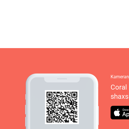
Kamerani
Coral
shaxs