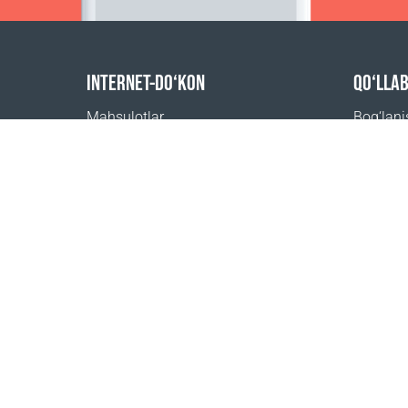
INTERNET-DO‘KON
QO‘LLA
Mahsulotlar
Bog‘lan
Buyurtma uchun to‘lov
Tez-tez 
Yetkazib berish usullari
Qayerdan
Qaytarish
Yetkazib berish kalkulyatori
Sayt xaritasi
1999 - 2026 © Coral Club.
Barcha huquqlar himoyalangan
Coral Club O'zbekiston