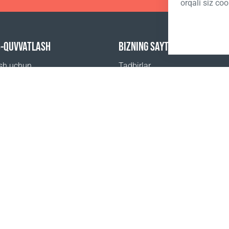
orqali siz coo
B-QUVVATLASH
BIZNING SAYTLARIMIZ
ish uchun
Tadbirlar
beriladigan savollar
Coral Business Academy
 sotib olsa boʻladi
Sotuv shartlari
Ro‘yxatdan o‘tish shartlari
Maxfi