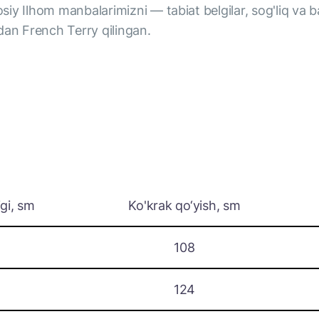
y Ilhom manbalarimizni — tabiat belgilar, sog'liq va b
dan French Terry qilingan.
gi, sm
Ko'krak qo‘yish, sm
108
124