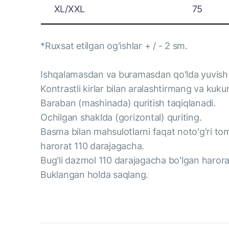
XL/XXL
75
*Ruxsat etilgan og'ishlar + / - 2 sm.
Ishqalamasdan va buramasdan qo'lda yuvish 
Kontrastli kirlar bilan aralashtirmang va kukun
Baraban (mashinada) quritish taqiqlanadi.
Ochilgan shaklda (gorizontal) quriting.
Basma bilan mahsulotlarni faqat noto'g'ri tom
harorat 110 darajagacha.
Bug'li dazmol 110 darajagacha bo'lgan haroratd
Buklangan holda saqlang.