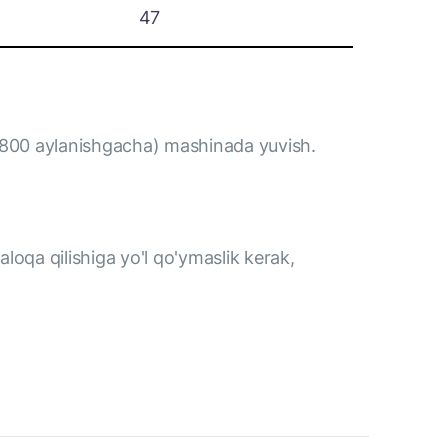
47
(800 aylanishgacha) mashinada yuvish.
loqa qilishiga yo'l qo'ymaslik kerak,