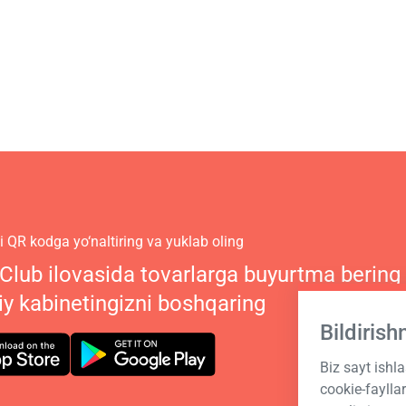
 QR kodga yo‘naltiring va yuklab oling
 Club ilovasida tovarlarga buyurtma bering
iy kabinetingizni boshqaring
Bildiris
Biz sayt ishl
cookie-fayll