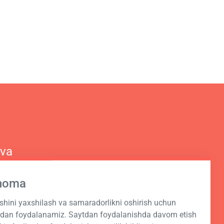
 va
hnoma
ashini yaxshilash va samaradorlikni oshirish uchun
ardan foydalanamiz. Saytdan foydalanishda davom etish