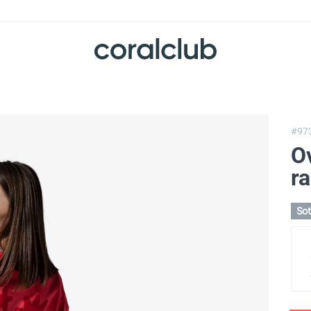
#97
O
r
So