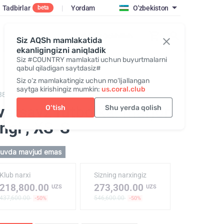
Tadbirlar
|
Yordam
O'zbekiston
beta
Kirish / Qo‘shilish
Siz AQSh mamlakatida
ekanligingizni aniqladik
Siz #COUNTRY mamlakati uchun buyurtmalarni
qabul qiladigan saytdasiz#
Siz o‘z mamlakatingiz uchun mo‘ljallangan
saytga kirishingiz mumkin:
us.coral.club
382,
T-shirt "25th anniversary" coral
versayz futbolka, marjon
O‘tish
Shu yerda qolish
angi
, XS-S
tuvda mavjud emas
Klub narxi
Sizning narxingiz
218,800.00
273,300.00
UZS
UZS
437,600.00
546,600.00
-50%
-50%