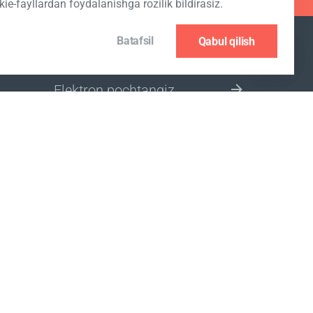
kie-fayllardan foydalanishga rozilik bildirasiz.
Batafsil
Qabul qilish
JO‘NATMAGA OBUNA BO‘LISH
BOZOR UCHUN MINTAQANI
TANLANG
ylik siyosati
www.coralclubglobal.com/