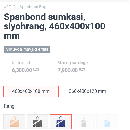
#97151,
Spunbond Bag
Spanbond sumkasi,
siyohrang
, 460х400х100
mm
Sotuvda mavjud emas
Klub narxi
Sizning narxingiz
6,300.00
7,900.00
UZS
UZS
460х400х100 mm
360х400х120 mm
Rang