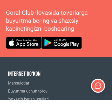
Coral Club ilovasida tovarlarga
buyurtma bering va shaxsiy
kabinetingizni boshqaring
INTERNET-DO‘KON
Mahsulotlar
Buyurtma uchun to‘lov
Yetkazib berish usullari
Qaytarish