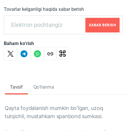
Tovarlar kelganligi haqida xabar berish
XABAR BERISH
Baham ko‘rish
Tavsif
Qo‘llanma
Qayta foydalanish mumkin boʻlgan, uzoq
tutqichli, mustahkam spanbond sumkasi.