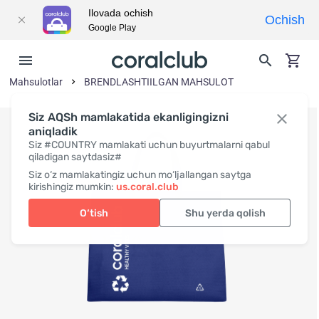
Ilovada ochish
Ochish
Google Play
Mahsulotlar
BRENDLASHTIILGAN MAHSULOT
Siz AQSh mamlakatida ekanligingizni
aniqladik
Siz #COUNTRY mamlakati uchun buyurtmalarni qabul
qiladigan saytdasiz#
Siz o‘z mamlakatingiz uchun mo‘ljallangan saytga
kirishingiz mumkin:
us.coral.club
O‘tish
Shu yerda qolish