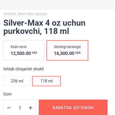
#92009,
Silver-Max Sprayer
Silver-Max 4 oz uchun
purkovchi
, 118 ml
Klub narxi
Sizning narxingiz
12,500.00
16,300.00
UZS
UZS
Ishlab chiqarish shakli
236 ml
118 ml
Soni
SAVATGA QO‘SHISH