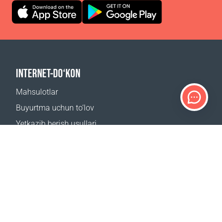
INTERNET-DO‘KON
Mahsulotlar
Buyurtma uchun to‘lov
Yetkazib berish usullari
Qaytarish
Yetkazib berish kalkulyatori
Sayt xaritasi
QO‘LLAB-QUVVATLASH