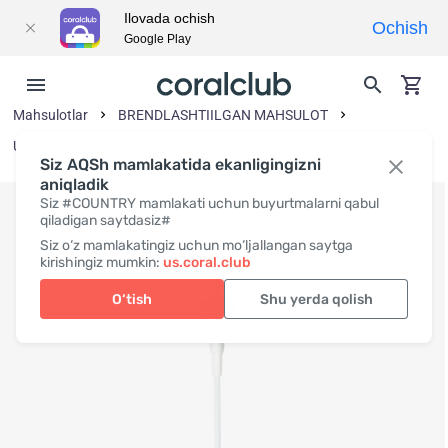
Ilovada ochish
Ochish
Google Play
Mahsulotlar
BRENDLASHTIILGAN MAHSULOT
Uy-ro‘zg‘or buyumlari
Siz AQSh mamlakatida ekanligingizni
aniqladik
Siz #COUNTRY mamlakati uchun buyurtmalarni qabul
qiladigan saytdasiz#
Siz o‘z mamlakatingiz uchun mo‘ljallangan saytga
kirishingiz mumkin:
us.coral.club
O‘tish
Shu yerda qolish