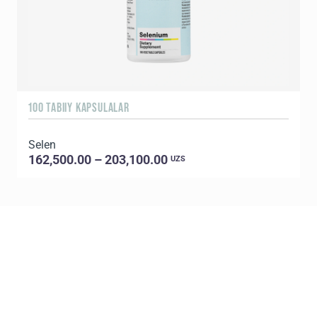
100 TABIIY KAPSULALAR
3
Selen
O
162,500.00 – 203,100.00
UZS