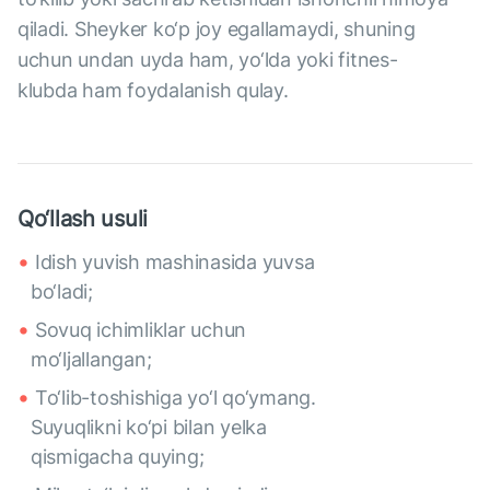
qiladi. Sheyker ko‘p joy egallamaydi, shuning
uchun undan uyda ham, yo‘lda yoki fitnes-
klubda ham foydalanish qulay.
Qo‘llash usuli
Idish yuvish mashinasida yuvsa
bo‘ladi;
Sovuq ichimliklar uchun
mo‘ljallangan;
To‘lib-toshishiga yo‘l qo‘ymang.
Suyuqlikni ko‘pi bilan yelka
qismigacha quying;