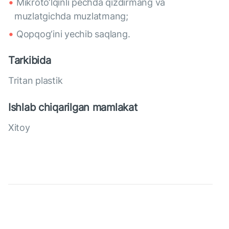
Mikroto‘lqinli pechda qizdirmang va
muzlatgichda muzlatmang;
Qopqog‘ini yechib saqlang.
Tarkibida
Tritan plastik
Ishlab chiqarilgan mamlakat
Xitoy