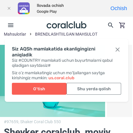
Ilovada ochish
Ochish
Google Play
Mahsulotlar
BRENDLASHTIILGAN MAHSULOT
Siz AQSh mamlakatida ekanligingizni
aniqladik
Siz #COUNTRY mamlakati uchun buyurtmalarni qabul
qiladigan saytdasiz#
Siz o‘z mamlakatingiz uchun mo‘ljallangan saytga
kirishingiz mumkin:
us.coral.club
O‘tish
Shu yerda qolish
#97659,
Shaker Coral Club 550
Sheyker coralclub, moviy
,