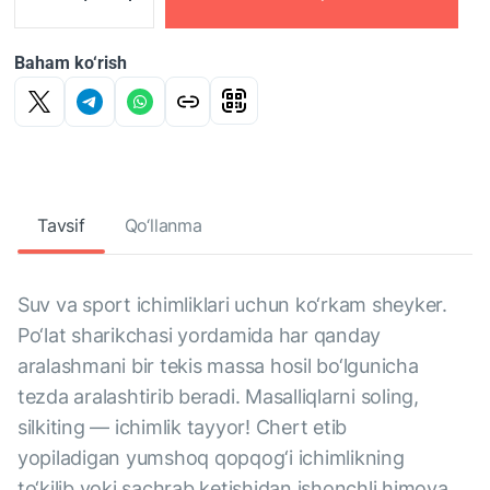
Baham ko‘rish
Tavsif
Qo‘llanma
Suv va sport ichimliklari uchun ko‘rkam sheyker.
Po‘lat sharikchasi yordamida har qanday
aralashmani bir tekis massa hosil bo‘lgunicha
tezda aralashtirib beradi. Masalliqlarni soling,
silkiting — ichimlik tayyor! Chert etib
yopiladigan yumshoq qopqog‘i ichimlikning
to‘kilib yoki sachrab ketishidan ishonchli himoya