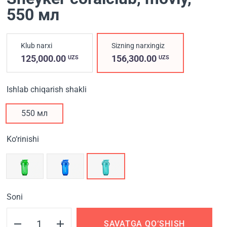
550 мл
Klub narxi
Sizning narxingiz
125,000.00
156,300.00
UZS
UZS
Ishlab chiqarish shakli
550 мл
Ko‘rinishi
Soni
SAVATGA QO‘SHISH