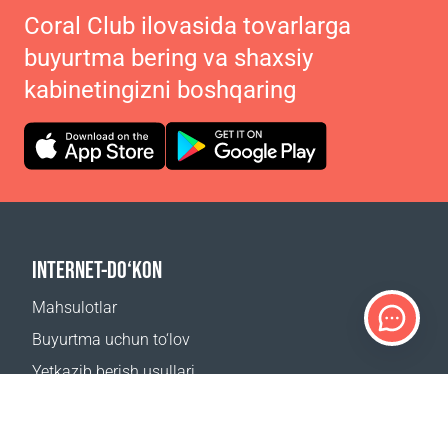
Coral Club ilovasida tovarlarga
buyurtma bering va shaxsiy
kabinetingizni boshqaring
INTERNET-DO‘KON
Mahsulotlar
Buyurtma uchun to‘lov
Yetkazib berish usullari
Qaytarish
Yetkazib berish kalkulyatori