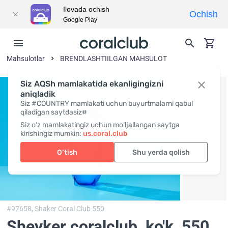
Ilovada ochish
Ochish
Google Play
Mahsulotlar
BRENDLASHTIILGAN MAHSULOT
Siz AQSh mamlakatida ekanligingizni
aniqladik
Siz #COUNTRY mamlakati uchun buyurtmalarni qabul
qiladigan saytdasiz#
Siz o‘z mamlakatingiz uchun mo‘ljallangan saytga
kirishingiz mumkin:
us.coral.club
O‘tish
Shu yerda qolish
#97658,
Shaker Coral Club 550
Sheyker coralclub, ko'k
, 550