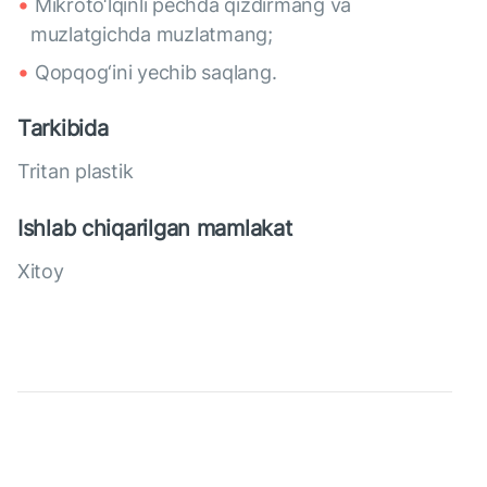
Mikroto‘lqinli pechda qizdirmang va
muzlatgichda muzlatmang;
Qopqog‘ini yechib saqlang.
Tarkibida
Tritan plastik
Ishlab chiqarilgan mamlakat
Xitoy