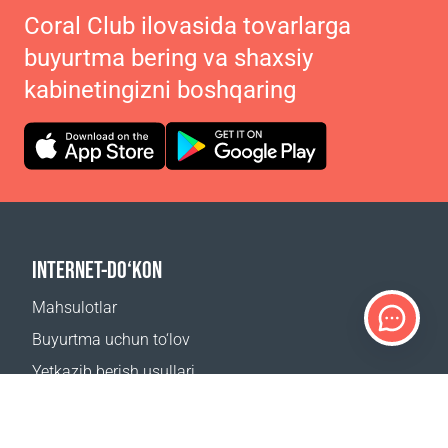
Coral Club ilovasida tovarlarga
buyurtma bering va shaxsiy
kabinetingizni boshqaring
INTERNET-DO‘KON
Mahsulotlar
Buyurtma uchun to‘lov
Yetkazib berish usullari
Qaytarish
Yetkazib berish kalkulyatori