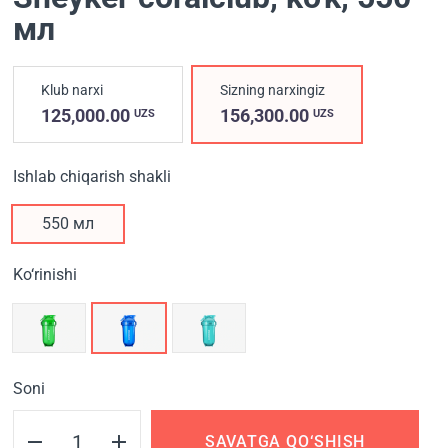
мл
Klub narxi
Sizning narxingiz
125,000.00
156,300.00
UZS
UZS
Ishlab chiqarish shakli
550 мл
Ko‘rinishi
Soni
SAVATGA QO‘SHISH