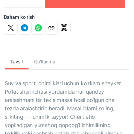
Baham ko‘rish
Tavsif
Qo‘llanma
Suv va sport ichimliklari uchun ko‘rkam sheyker.
Po‘lat sharikchasi yordamida har qanday
aralashmani bir tekis massa hosil bo‘lgunicha
tezda aralashtirib beradi. Masalliqlarni soling,
silkiting — ichimlik tayyor! Chert etib
yopiladigan yumshoq qopqog‘i ichimlikning
to‘kilib yoki sachrab ketishidan ishonchli himoya