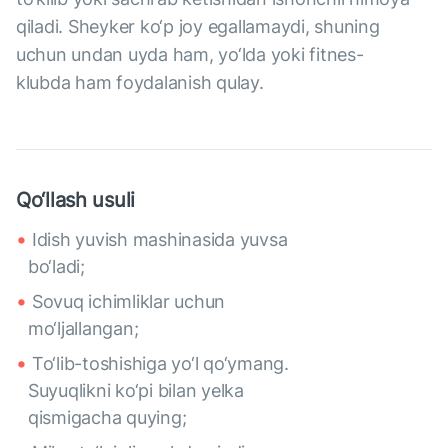
qiladi. Sheyker ko‘p joy egallamaydi, shuning
uchun undan uyda ham, yo‘lda yoki fitnes-
klubda ham foydalanish qulay.
Qo‘llash usuli
Idish yuvish mashinasida yuvsa
bo‘ladi;
Sovuq ichimliklar uchun
mo‘ljallangan;
To‘lib-toshishiga yo‘l qo‘ymang.
Suyuqlikni ko‘pi bilan yelka
qismigacha quying;