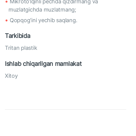
Mikroto‘lqinli pechda qizdirmang va
muzlatgichda muzlatmang;
Qopqog‘ini yechib saqlang.
Tarkibida
Tritan plastik
Ishlab chiqarilgan mamlakat
Xitoy