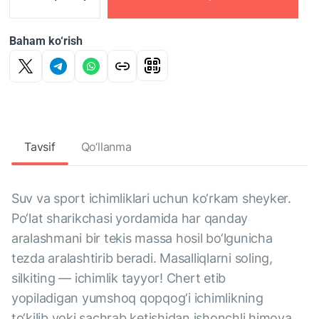
Baham ko‘rish
Tavsif
Qo‘llanma
Suv va sport ichimliklari uchun ko‘rkam sheyker.
Po‘lat sharikchasi yordamida har qanday
aralashmani bir tekis massa hosil bo‘lgunicha
tezda aralashtirib beradi. Masalliqlarni soling,
silkiting — ichimlik tayyor! Chert etib
yopiladigan yumshoq qopqog‘i ichimlikning
to‘kilib yoki sachrab ketishidan ishonchli himoya