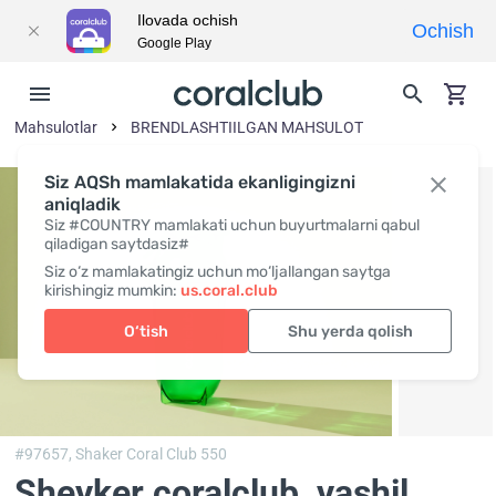
Ilovada ochish
Ochish
Google Play
Mahsulotlar
BRENDLASHTIILGAN MAHSULOT
Siz AQSh mamlakatida ekanligingizni
aniqladik
Siz #COUNTRY mamlakati uchun buyurtmalarni qabul
qiladigan saytdasiz#
Siz o‘z mamlakatingiz uchun mo‘ljallangan saytga
kirishingiz mumkin:
us.coral.club
O‘tish
Shu yerda qolish
#97657,
Shaker Coral Club 550
Sheyker coralclub, yashil
,