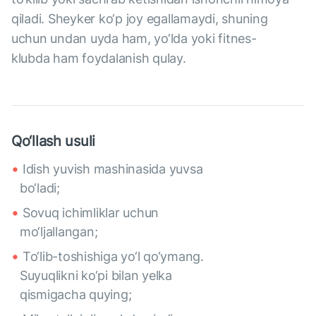
qiladi. Sheyker ko‘p joy egallamaydi, shuning
uchun undan uyda ham, yo‘lda yoki fitnes-
klubda ham foydalanish qulay.
Qo‘llash usuli
Idish yuvish mashinasida yuvsa
bo‘ladi;
Sovuq ichimliklar uchun
mo‘ljallangan;
To‘lib-toshishiga yo‘l qo‘ymang.
Suyuqlikni ko‘pi bilan yelka
qismigacha quying;