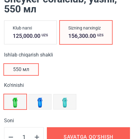
550 мл
Klub narxi
Sizning narxingiz
125,000.00
156,300.00
UZS
UZS
Ishlab chiqarish shakli
550 мл
Ko‘rinishi
Soni
SAVATGA QO‘SHISH