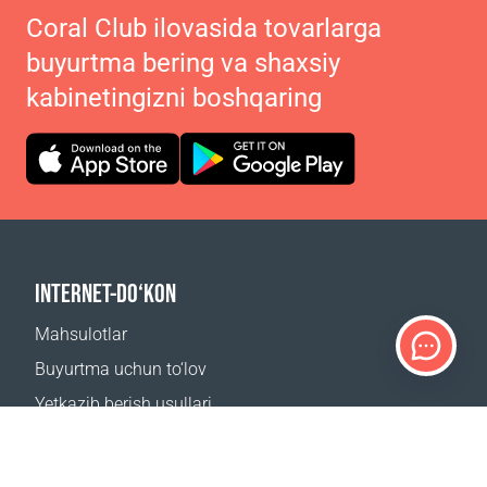
Coral Club ilovasida tovarlarga
buyurtma bering va shaxsiy
kabinetingizni boshqaring
INTERNET-DO‘KON
Mahsulotlar
Buyurtma uchun to‘lov
Yetkazib berish usullari
Qaytarish
Yetkazib berish kalkulyatori