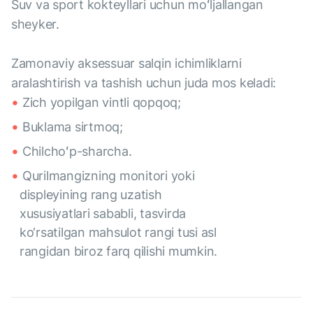
Suv va sport kokteyllari uchun moʻljallangan
sheyker.
Zamonaviy aksessuar salqin ichimliklarni
aralashtirish va tashish uchun juda mos keladi:
Zich yopilgan vintli qopqoq;
Buklama sirtmoq;
Chilchoʻp-sharcha.
Qurilmangizning monitori yoki
displeyining rang uzatish
xususiyatlari sababli, tasvirda
ko‘rsatilgan mahsulot rangi tusi asl
rangidan biroz farq qilishi mumkin.