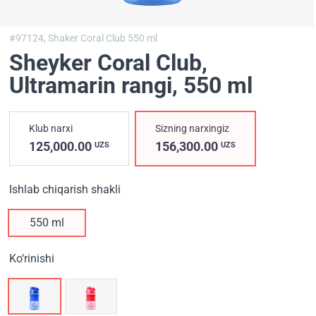
#97124,
Shaker Coral Club 550 ml
Sheyker Coral Club,
Ultramarin rangi
, 550 ml
Klub narxi
Sizning narxingiz
125,000.00
156,300.00
UZS
UZS
Ishlab chiqarish shakli
550 ml
Ko‘rinishi