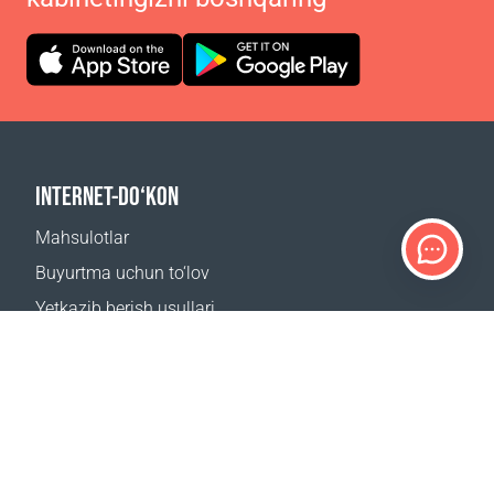
INTERNET-DO‘KON
Mahsulotlar
Buyurtma uchun to‘lov
Yetkazib berish usullari
Qaytarish
Yetkazib berish kalkulyatori
Sayt xaritasi
QO‘LLAB-QUVVATLASH