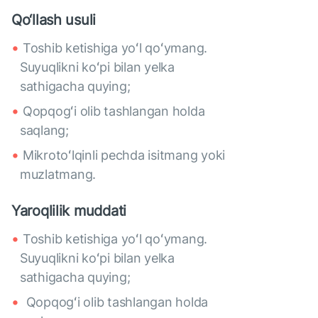
Qo‘llash usuli
Toshib ketishiga yoʻl qoʻymang.
Suyuqlikni koʻpi bilan yelka
sathigacha quying;
Qopqogʻi olib tashlangan holda
saqlang;
Mikrotoʻlqinli pechda isitmang yoki
muzlatmang.
Yaroqlilik muddati
Toshib ketishiga yoʻl qoʻymang.
Suyuqlikni koʻpi bilan yelka
sathigacha quying;
Qopqogʻi olib tashlangan holda