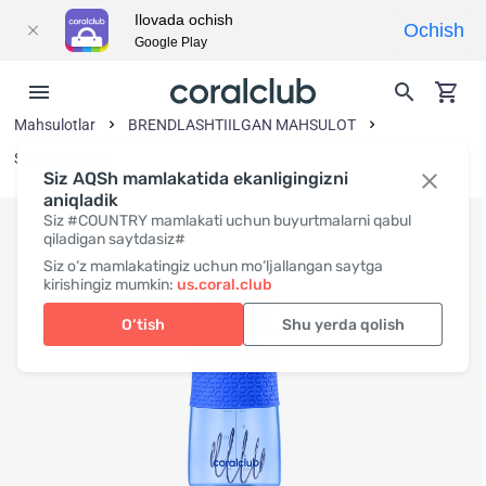
Ilovada ochish
Ochish
Google Play
Mahsulotlar
BRENDLASHTIILGAN MAHSULOT
Sport tovarlari
Siz AQSh mamlakatida ekanligingizni
aniqladik
Siz #COUNTRY mamlakati uchun buyurtmalarni qabul
qiladigan saytdasiz#
Siz o‘z mamlakatingiz uchun mo‘ljallangan saytga
kirishingiz mumkin:
us.coral.club
O‘tish
Shu yerda qolish