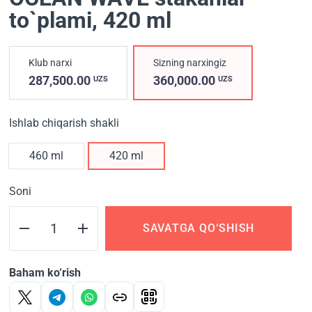
to`plami
, 420 ml
Klub narxi
Sizning narxingiz
287,500.00
360,000.00
UZS
UZS
Ishlab chiqarish shakli
460 ml
420 ml
Soni
SAVATGA QO‘SHISH
Baham ko‘rish