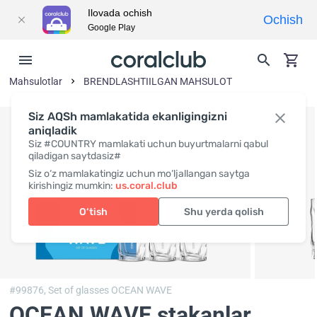
Ilovada ochish
Ochish
Google Play
Mahsulotlar
BRENDLASHTIILGAN MAHSULOT
Siz AQSh mamlakatida ekanligingizni
aniqladik
Siz #COUNTRY mamlakati uchun buyurtmalarni qabul
qiladigan saytdasiz#
Siz o‘z mamlakatingiz uchun mo‘ljallangan saytga
kirishingiz mumkin:
us.coral.club
O‘tish
Shu yerda qolish
#99876,
Set of glasses OCEAN WAVE
OCEAN WAVE stakanlar