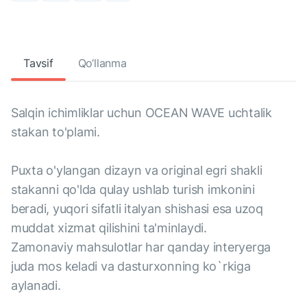
Tavsif
Qo‘llanma
Salqin ichimliklar uchun OCEAN WAVE uchtalik
stakan to'plami.
Puxta o'ylangan dizayn va original egri shakli
stakanni qo'lda qulay ushlab turish imkonini
beradi, yuqori sifatli italyan shishasi esa uzoq
muddat xizmat qilishini ta'minlaydi.
Zamonaviy mahsulotlar har qanday interyerga
juda mos keladi va dasturxonning ko`rkiga
aylanadi.