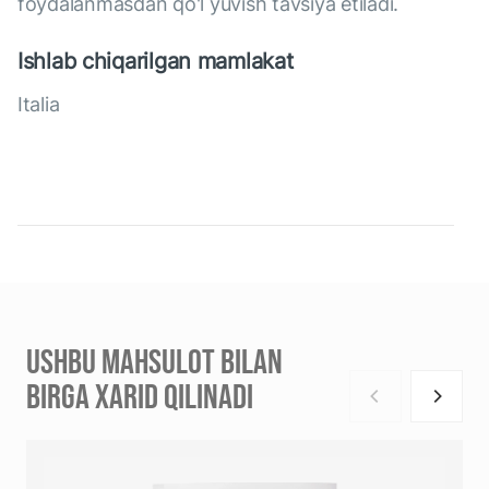
foydalanmasdan qo'l yuvish tavsiya etiladi.
Ishlab chiqarilgan mamlakat
Italia
USHBU MAHSULOT BILAN
BIRGA XARID QILINADI