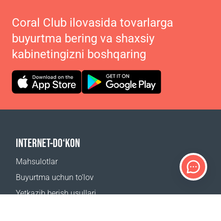
Coral Club ilovasida tovarlarga
buyurtma bering va shaxsiy
kabinetingizni boshqaring
INTERNET-DO‘KON
Mahsulotlar
Buyurtma uchun to‘lov
Yetkazib berish usullari
Qaytarish