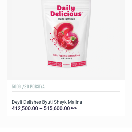
500G /20 PORSIYA
5
Deyli Delishes Byuti Sheyk Malina
D
412,500.00 – 515,600.00
UZS