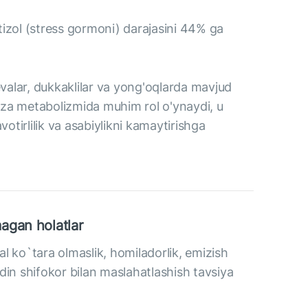
rtizol (stress gormoni) darajasini 44% ga
evalar, dukkaklilar va yong'oqlarda mavjud
za metabolizmida muhim rol o'ynaydi, u
otirlilik va asabiylikni kamaytirishga
agan holatlar
l ko`tara olmaslik, homiladorlik, emizish
din shifokor bilan maslahatlashish tavsiya