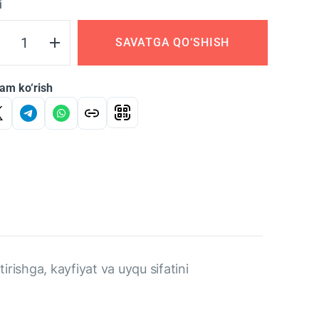
i
SAVATGA QO‘SHISH
am ko‘rish
rishga, kayfiyat va uyqu sifatini