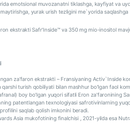
a emotsional muvozanatni tiklashga, kayfiyat va uyqu
kamaytirishga, yurak urish tezligini me`yorida saqlashg
on ekstrakti Safr'Inside™ va 350 mg mio-inositol mavj
i
ngan za’faron ekstrakti – Fransiyaning Activ`Inside k
essga qarshi turish qobiliyati bilan mashhur bo'lgan faol k
afranal) boy bo'lgan yuqori sifatli Eron za'faronining S
hning patentlangan texnologiyasi safrotivinlarning yuqo
rofilini saqlab qolish imkonini beradi.
ards Asia mukofotining finalchisi , 2021-yilda esa Nut