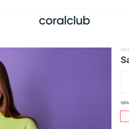
#21
S
Ishl