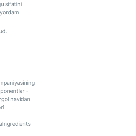
 sifatini
a yordam
ud.
ompaniyasining
omponentlar -
argol navidan
ri
raIngredients