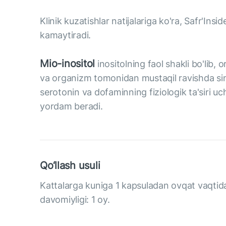
Klinik kuzatishlar natijalariga ko'ra, Safr'In
kamaytiradi.
Mio-inositol
inositolning faol shakli bo'lib,
va organizm tomonidan mustaqil ravishda si
serotonin va dofaminning fiziologik ta'siri uc
yordam beradi.
Qo‘llash usuli
Kattalarga kuniga 1 kapsuladan ovqat vaqtida
davomiyligi: 1 oy.