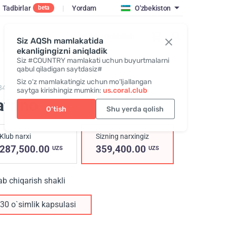
Tadbirlar
|
Yordam
O'zbekiston
beta
Kirish / Qo‘shilish
Siz AQSh mamlakatida
ekanligingizni aniqladik
Siz #COUNTRY mamlakati uchun buyurtmalarni
qabul qiladigan saytdasiz#
Siz o‘z mamlakatingiz uchun mo‘ljallangan
84,
Safrino
saytga kirishingiz mumkin:
us.coral.club
afrino
O‘tish
Shu yerda qolish
Klub narxi
Sizning narxingiz
287,500.00
359,400.00
UZS
UZS
ab chiqarish shakli
30 o`simlik kapsulasi