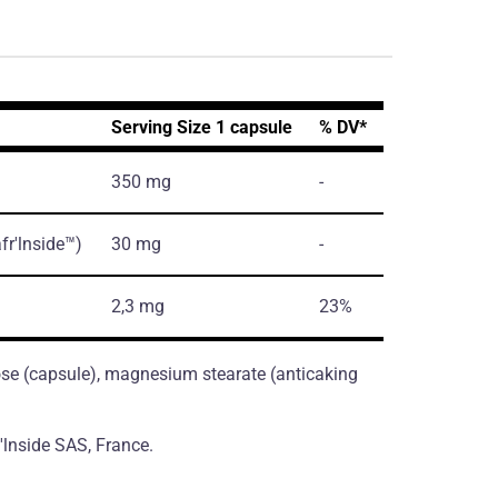
Serving Size 1 capsule
% DV*
350 mg
-
fr'lnside™)
30 mg
-
2,3 mg
23%
ose (сapsule), magnesium stearate (antiсaking
v'lnside SAS, France.