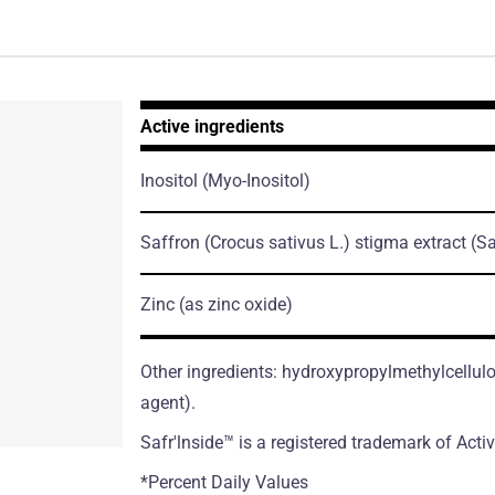
Active ingredients
Inositol
(Myo-Inositol)
Saffron
(Crocus sativus L.)
stigma extract
(Sa
Zinc
(as zinc oxide)
Other ingredients: hydroxypropylmethylcellul
agent).
Safr'lnside™ is а registered trademark of Acti
*Percent Daily Values