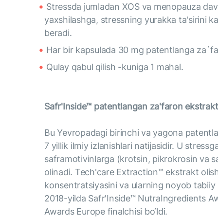
Stressda jumladan XOS va menopauza davrid
yaxshilashga, stressning yurakka ta'sirini 
beradi.
Har bir kapsulada 30 mg patentlanga za`far
Qulay qabul qilish -kuniga 1 mahal.
Safr'Inside™ patentlangan za'faron ekstrakt
Bu Yevropadagi birinchi va yagona patentla
7 yillik ilmiy izlanishlari natijasidir. U str
saframotivinlarga (krotsin, pikrokrosin va s
olinadi. Tech'care Extraction™ ekstrakt olis
konsentratsiyasini va ularning noyob tabiiy p
2018-yilda Safr'Inside™ NutraIngredients Aw
Awards Europe finalchisi bo‘ldi.