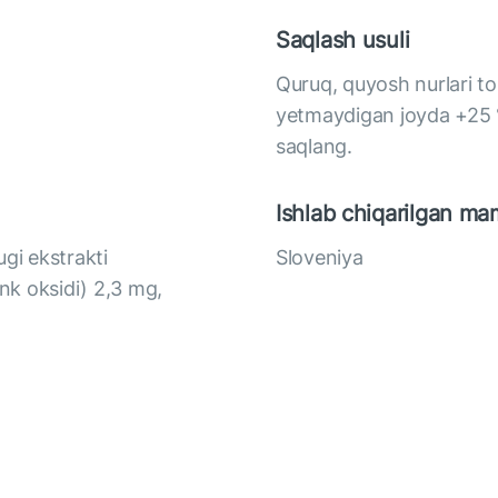
Saqlash usuli
Quruq, quyosh nurlari to'
yetmaydigan joyda +25 
saqlang.
Ishlab chiqarilgan ma
gi ekstrakti
Sloveniya
ink oksidi) 2,3 mg,