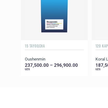
15 TAYOQCHA
120 KA
Oushenmin
Koral L
237,500.00 – 296,900.00
187,5
UZS
UZS