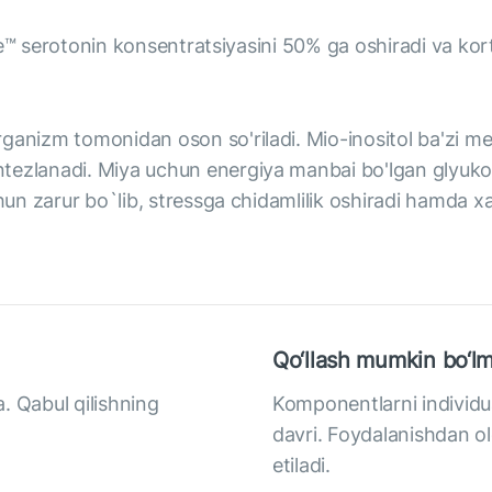
side™ serotonin konsentratsiyasini 50% ga oshiradi va ko
 organizm tomonidan oson so'riladi. Mio-inositol ba'zi m
ntezlanadi. Miya uchun energiya manbai bo'lgan glyuko
hun zarur bo`lib, stressga chidamlilik oshiradi hamda xav
Qo‘llash mumkin bo‘lm
. Qabul qilishning
Komponentlarni individua
davri. Foydalanishdan ol
etiladi.