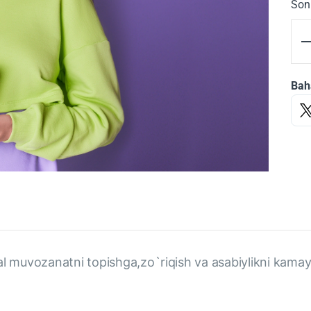
Son
Bah
l muvozanatni topishga,zo`riqish va asabiylikni kamayti