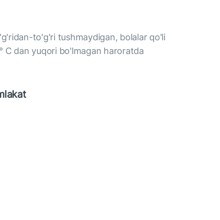
g'ridan-to'g'ri tushmaydigan, bolalar qo'li
° C dan yuqori bo'lmagan haroratda
mlakat