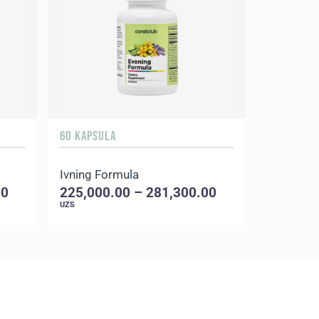
60 KAPSULA
90 KAPSUL
Ivning Formula
Koral Ma
00
225,000.00 – 281,300.00
225,000
UZS
UZS