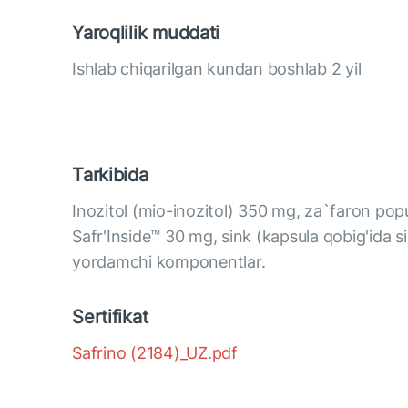
Yaroqlilik muddati
Ishlab chiqarilgan kundan boshlab 2 yil
Tarkibida
Inozitol (mio-inozitol) 350 mg, za`faron popu
Safr'Inside™ 30 mg, sink (kapsula qobig'ida s
yordamchi komponentlar.
Sertifikat
Safrino (2184)_UZ.pdf