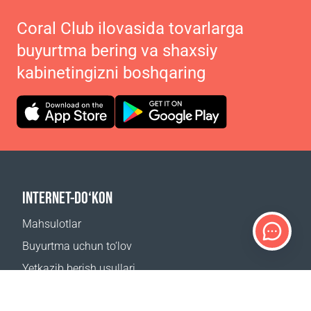
Coral Club ilovasida tovarlarga
buyurtma bering va shaxsiy
kabinetingizni boshqaring
INTERNET-DO‘KON
Mahsulotlar
Buyurtma uchun to‘lov
Yetkazib berish usullari
Qaytarish