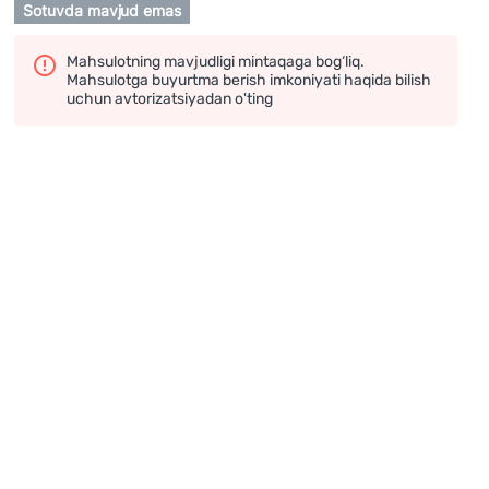
Sotuvda mavjud emas
Mahsulotning mavjudligi mintaqaga bog‘liq.
Mahsulotga buyurtma berish imkoniyati haqida bilish
uchun avtorizatsiyadan o'ting