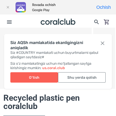
Ilovada ochish
Ochish
Google Play
Siz AQSh mamlakatida ekanligingizni
aniqladik
Siz #COUNTRY mamlakati uchun buyurtmalarni qabul
qiladigan saytdasiz#
Siz o‘z mamlakatingiz uchun mo‘ljallangan saytga
kirishingiz mumkin:
us.coral.club
O‘tish
Shu yerda qolish
Recycled plastic pen
coralclub