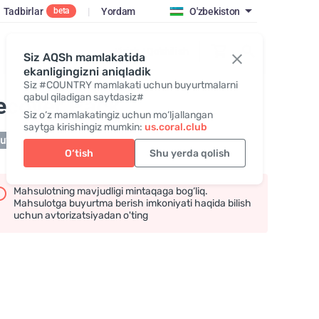
Tadbirlar
|
Yordam
O'zbekiston
beta
Kirish / Qo‘shilish
Siz AQSh mamlakatida
ekanligingizni aniqladik
Siz #COUNTRY mamlakati uchun buyurtmalarni
qabul qiladigan saytdasiz#
ecover Pack
Siz o‘z mamlakatingiz uchun mo‘ljallangan
saytga kirishingiz mumkin:
us.coral.club
tuvda mavjud emas
O‘tish
Shu yerda qolish
Mahsulotning mavjudligi mintaqaga bog‘liq.
Mahsulotga buyurtma berish imkoniyati haqida bilish
uchun avtorizatsiyadan o'ting