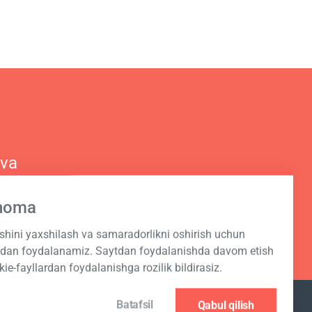
 va
hnoma
ashini yaxshilash va samaradorlikni oshirish uchun
ardan foydalanamiz. Saytdan foydalanishda davom etish
kie-fayllardan foydalanishga rozilik bildirasiz.
Batafsil
Qabul qilish