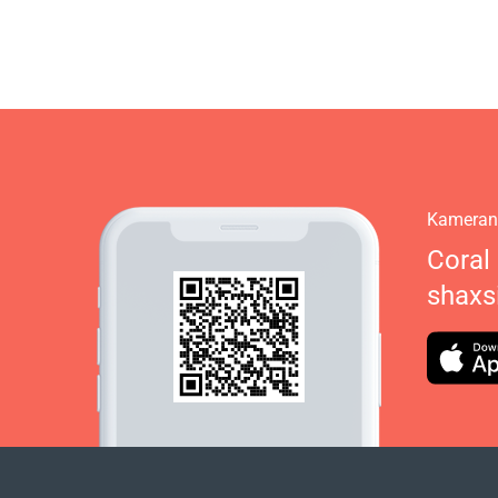
Kamerani
Coral
shaxs