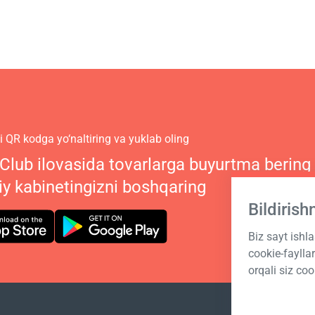
 QR kodga yo‘naltiring va yuklab oling
 Club ilovasida tovarlarga buyurtma bering
iy kabinetingizni boshqaring
Bildiris
Biz sayt ishl
cookie-fayll
orqali siz coo