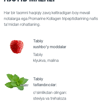
Har bir taomni haqiqiy zavq keltiradigan boy mevali
notalarga ega Promarine Kollagen tripeptidlarining nafis
ta'midan rohatlaning.
Tabiiy
xushbo'y moddalar
Tabiiy
klyukva, malina
Tabiiy
tatlandırıcılar:
o'simlikdan olingan:
steviya va trehaloza