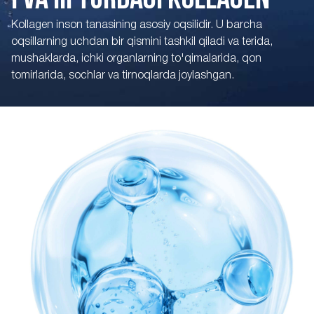
I VA III TURDAGI KOLLAGEN
Kollagen inson tanasining asosiy oqsilidir. U barcha
oqsillarning uchdan bir qismini tashkil qiladi va terida,
mushaklarda, ichki organlarning to'qimalarida, qon
tomirlarida, sochlar va tirnoqlarda joylashgan.