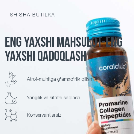
SHISHA BUTILKA
ENG YAXSHI MAHSULOT-ENG
YAXSHI QADOQLASH
Atrof-muhitga g'amxo'rlik qilish
Yangilik va sifatni saqlash
Konservantlarsiz