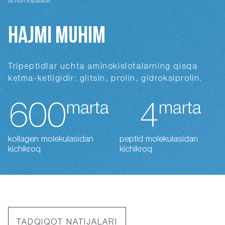
uchun foydalidir.
HAJMI MUHIM
Tripeptidlar uchta aminokislotalarning qisqa
ketma-ketligidir: glitsin, prolin, gidroksiprolin.
marta
marta
600
4
kollagen molekulasidan
peptid molekulasidan
kichikroq
kichikroq
TADQIQOT NATIJALARI