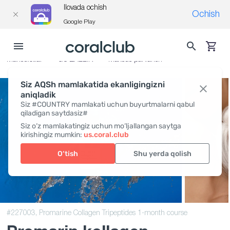
Ilovada ochish
Ochish
Google Play
Mahsulotlar
GO‘ZALLIK
Maxsus parvarish
Siz AQSh mamlakatida ekanligingizni
aniqladik
Siz #COUNTRY mamlakati uchun buyurtmalarni qabul
qiladigan saytdasiz#
Siz o‘z mamlakatingiz uchun mo‘ljallangan saytga
kirishingiz mumkin:
us.coral.club
O‘tish
Shu yerda qolish
#227003,
Promarine Collagen Tripeptides 1-month course