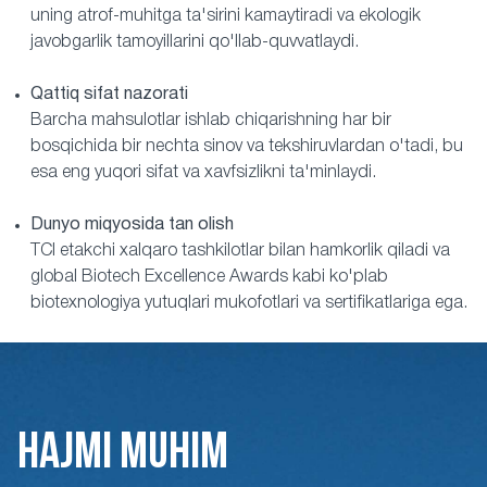
uning atrof-muhitga ta'sirini kamaytiradi va ekologik
javobgarlik tamoyillarini qo'llab-quvvatlaydi.
Qattiq sifat nazorati
Barcha mahsulotlar ishlab chiqarishning har bir
bosqichida bir nechta sinov va tekshiruvlardan o'tadi, bu
esa eng yuqori sifat va xavfsizlikni ta'minlaydi.
Dunyo miqyosida tan olish
TCI etakchi xalqaro tashkilotlar bilan hamkorlik qiladi va
global Biotech Excellence Awards kabi ko'plab
biotexnologiya yutuqlari mukofotlari va sertifikatlariga ega.
HAJMI MUHIM