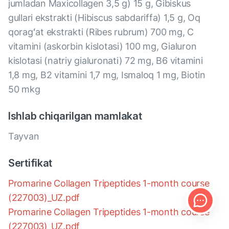
jumladan Maxicollagen 3,5 g) 15 g, Gibiskus
gullari ekstrakti (Hibiscus sabdariffa) 1,5 g, Oq
qoragʻat ekstrakti (Ribes rubrum) 700 mg, С
vitamini (askorbin kislotasi) 100 mg, Gialuron
kislotasi (natriy gialuronati) 72 mg, B6 vitamini
1,8 mg, B2 vitamini 1,7 mg, Ismaloq 1 mg, Biotin
50 mkg
Ishlab chiqarilgan mamlakat
Tayvan
Sertifikat
Promarine Collagen Tripeptides 1-month course
(227003)_UZ.pdf
Promarine Collagen Tripeptides 1-month course
(227003)_UZ.pdf