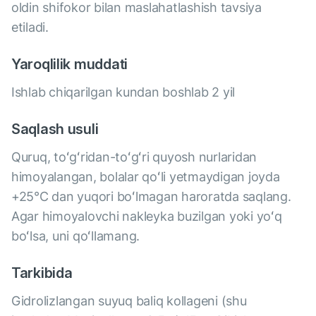
oldin shifokor bilan maslahatlashish tavsiya
etiladi.
Yaroqlilik muddati
Ishlab chiqarilgan kundan boshlab 2 yil
Saqlash usuli
Quruq, toʻgʻridan-toʻgʻri quyosh nurlaridan
himoyalangan, bolalar qoʻli yetmaydigan joyda
+25°C dan yuqori boʻlmagan haroratda saqlang.
Agar himoyalovchi nakleyka buzilgan yoki yoʻq
boʻlsa, uni qoʻllamang.
Tarkibida
Gidrolizlangan suyuq baliq kollageni (shu