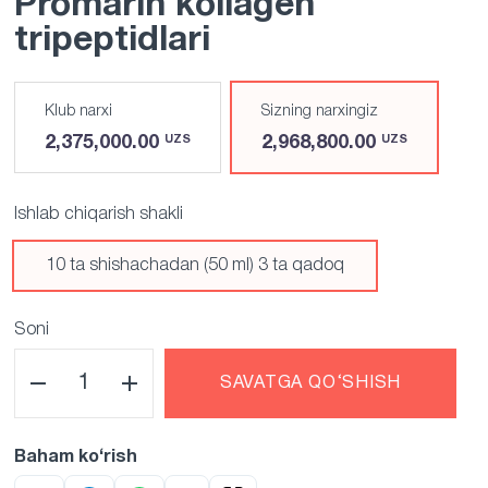
Promarin kollagen
tripeptidlari
Klub narxi
Sizning narxingiz
2,375,000.00
2,968,800.00
UZS
UZS
Ishlab chiqarish shakli
10 ta shishachadan (50 ml) 3 ta qadoq
Soni
SAVATGA QO‘SHISH
Baham ko‘rish