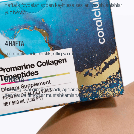
haftalik foydalanishdan keyin esa sezilarli yaxshilanishlar
yuz beradi.
4 hafta
Teri namlanadi, elastik, silliq va mustahkam bo'ladi
8 hafta
Yuzning oval qismi tortiladi, ajinlar chuqurligi kamayadi,
sochlar va tirnoqlar mustahkamlanadi va porloq bo'ladi.