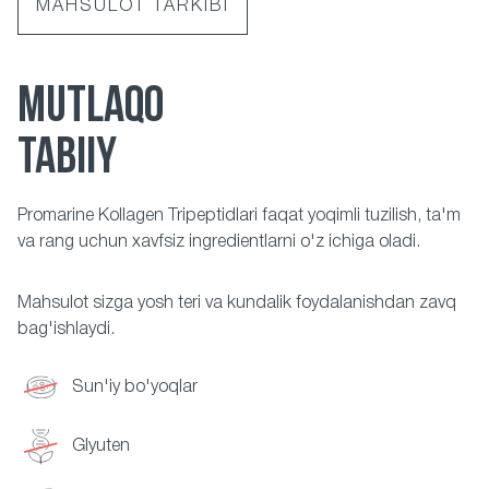
MAHSULOT TARKIBI
MUTLAQO
TABIIY
Promarine Kollagen Tripeptidlari faqat yoqimli tuzilish, ta'm
va rang uchun xavfsiz ingredientlarni o'z ichiga oladi.
Mahsulot sizga yosh teri va kundalik foydalanishdan zavq
bag'ishlaydi.
Sun'iy bo'yoqlar
Glyuten