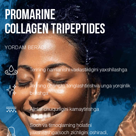
PROMARINE
COLLAGEN TRIPEPTIDES
YORDAM BERADI
Terining namlanishi va
elastikligini yaxshilashga
Terining ohangini tenglashtirish
va unga yorqinlik
berishga
Ajinlar chuqurligini kamaytirishga
Soch va tirnoqlarning holatini
yaxshilashga
(soch zichligini oshiradi,