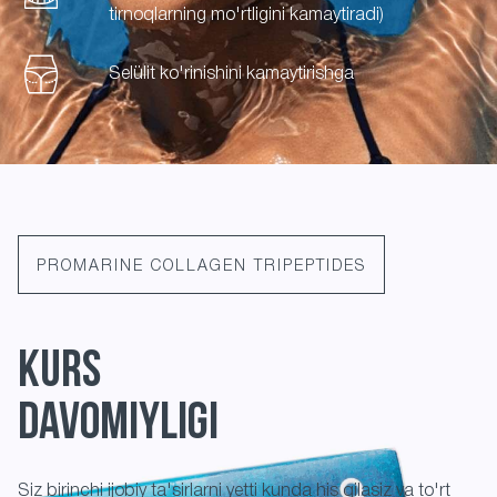
tirnoqlarning mo'rtligini kamaytiradi)
Selülit ko'rinishini kamaytirishga
PROMARINE COLLAGEN TRIPEPTIDES
KURS
DAVOMIYLIGI
Siz birinchi ijobiy ta'sirlarni yetti kunda his qilasiz va to'rt