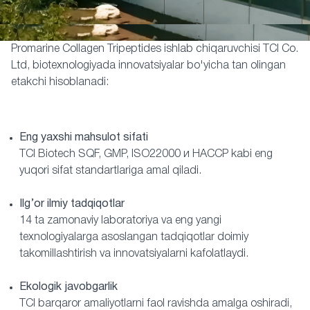
Promarine Collagen Tripeptides ishlab chiqaruvchisi TCI Co.
Ltd, biotexnologiyada innovatsiyalar bo'yicha tan olingan
etakchi hisoblanadi:
Eng yaxshi mahsulot sifati
TCI Biotech SQF, GMP, ISO22000 и HACCP kabi eng
yuqori sifat standartlariga amal qiladi.
Ilg’or ilmiy tadqiqotlar
14 ta zamonaviy laboratoriya va eng yangi
texnologiyalarga asoslangan tadqiqotlar doimiy
takomillashtirish va innovatsiyalarni kafolatlaydi.
Ekologik javobgarlik
TCI barqaror amaliyotlarni faol ravishda amalga oshiradi,