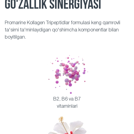
GO'ZALLIK SINERGIYASI
Promarine Kollagen Tripeptidlar formulasi keng qamrovli
ta'sirni ta'minlaydigan qo'shimcha komponentlar bilan
boyitilgan.
В2, В6 va B7
vitaminlari