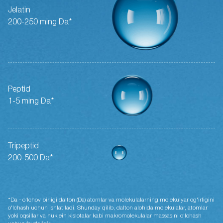
Jelatin
200-250 ming Da*
Peptid
1-5 ming Da*
Tripeptid
200-500 Da*
*Da - o'lchov birligi dalton (Da) atomlar va molekulalarning molekulyar og'irligini
o'lchash uchun ishlatiladi. Shunday qilib, dalton alohida molekulalar, atomlar
yoki oqsillar va nuklein kislotalar kabi makromolekulalar massasini o'lchash