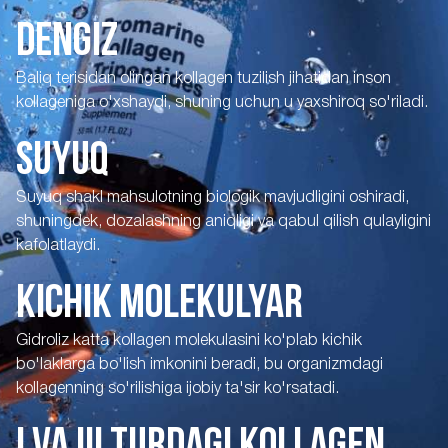
DENGIZ
Baliq terisidan olingan kollagen tuzilish jihatidan inson
kollageniga o'xshaydi, shuning uchun u yaxshiroq so'riladi.
SUYUQ
Suyuq shakl mahsulotning biologik mavjudligini oshiradi,
shuningdek, dozalashning aniqligi va qabul qilish qulayligini
kafolatlaydi.
KICHIK MOLEKULYAR
Gidroliz katta kollagen molekulasini ko'plab kichik
bo'laklarga bo'lish imkonini beradi, bu organizmdagi
kollagenning so'rilishiga ijobiy ta'sir ko'rsatadi.