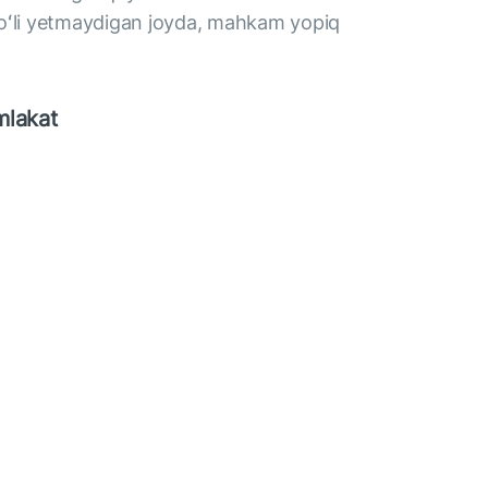
oʻli yetmaydigan joyda, mahkam yopiq
mlakat