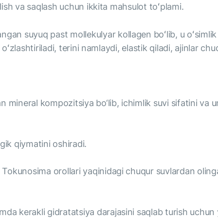
ilish va saqlash uchun ikkita mahsulot toʻplami.
angan suyuq past mollekulyar kollagen boʻlib, u oʻsimlik e
oʻzlashtiriladi, terini namlaydi, elastik qiladi, ajinlar c
mineral kompozitsiya bo‘lib, ichimlik suvi sifatini va u
ogik qiymatini oshiradi.
Tokunosima orollari yaqinidagi chuqur suvlardan oling
kerakli gidratatsiya darajasini saqlab turish uchun y