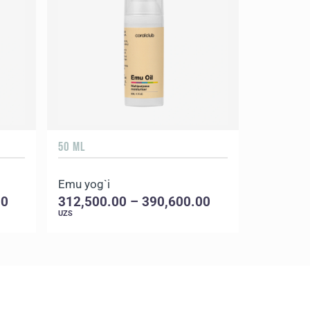
50 ML
15 ML
Emu yog`i
Emu yog`i
00
312,500.00 – 390,600.00
175,000
UZS
UZS