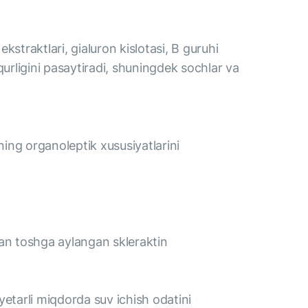
kstraktlari, gialuron kislotasi, B guruhi
huqurligini pasaytiradi, shuningdek sochlar va
ning organoleptik xususiyatlarini
an toshga aylangan skleraktin
etarli miqdorda suv ichish odatini