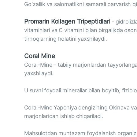
Goʻzallik va salomatlikni samarali parvarish q
Promarin Kollagen Tripeptidlari
- gidrolizl
vitaminlari va C vitamini bilan birgalikda oson 
tirnoqlarning holatini yaxshilaydi.
Coral Mine
Coral-Mine – tabiiy marjonlardan tayyorlangan 
yaxshilaydi.
U suvni foydali minerallar bilan boyitib, fiziol
Coral-Mine Yaponiya dengizining Okinava va 
marjonlaridan ishlab chiqariladi.
Mahsulotdan muntazam foydalanish organizmda 