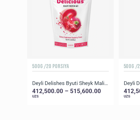
500G /20 PORSIYA
500G /2
Deyli Delishes Byuti Sheyk Malina
Deyli D
412,500.00 – 515,600.00
412,5
UZS
UZS