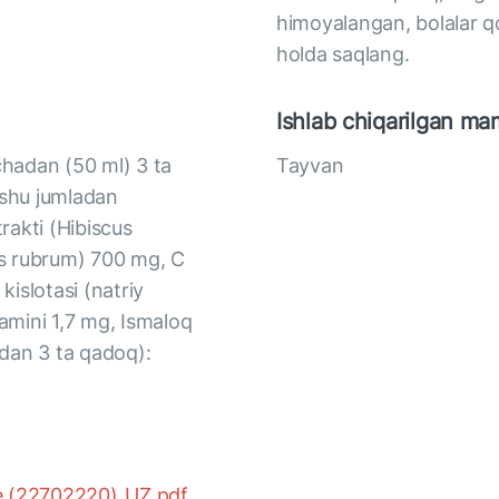
himoyalangan, bolalar q
holda saqlang.
Ishlab chiqarilgan ma
chadan (50 ml) 3 ta
Tayvan
(shu jumladan
trakti (Hibiscus
bes rubrum) 700 mg, С
kislotasi (natriy
tamini 1,7 mg, Ismaloq
dan 3 ta qadoq):
ne (22702220)_UZ.pdf