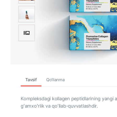
Tavsif
Qo‘llanma
Kompleksdagi kollagen peptidlarining yangi a
gʻamxoʻrlik va qoʻllab-quvvatlashdir.