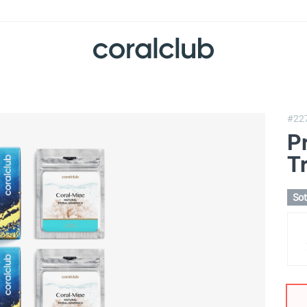
#22
P
T
So