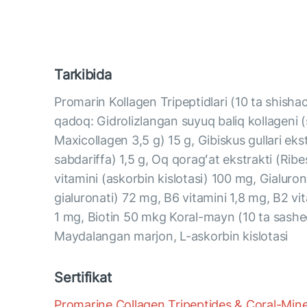
Tarkibida
Promarin Kollagen Tripeptidlari (10 ta shisha
qadoq: Gidrolizlangan suyuq baliq kollageni 
Maxicollagen 3,5 g) 15 g, Gibiskus gullari eks
sabdariffa) 1,5 g, Oq qoragʻat ekstrakti (Ri
vitamini (askorbin kislotasi) 100 mg, Gialuron 
gialuronati) 72 mg, B6 vitamini 1,8 mg, B2 vi
1 mg, Biotin 50 mkg Koral-mayn (10 ta sashe
Maydalangan marjon, L-askorbin kislotasi
Sertifikat
Promarine Collagen Tripeptides & Coral-Mi