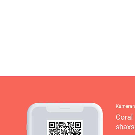
Kamerani
Coral
shaxs