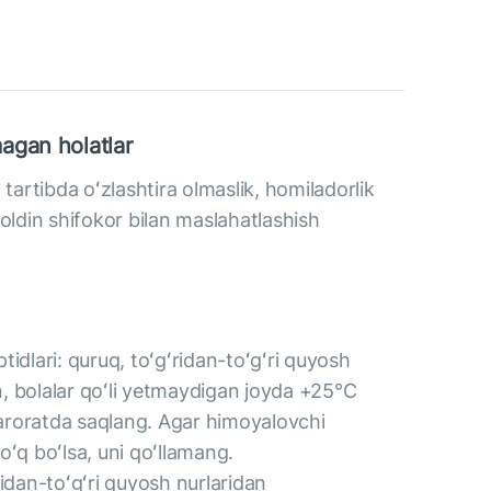
agan holatlar
 tartibda oʻzlashtira olmaslik, homiladorlik
 oldin shifokor bilan maslahatlashish
idlari: quruq, toʻgʻridan-toʻgʻri quyosh
, bolalar qoʻli yetmaydigan joyda +25°C
aroratda saqlang. Agar himoyalovchi
oʻq boʻlsa, uni qoʻllamang.
ridan-toʻgʻri quyosh nurlaridan