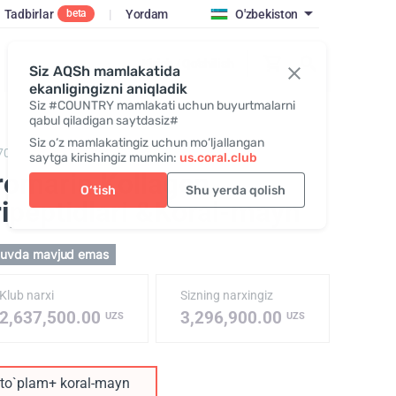
Tadbirlar
|
Yordam
O'zbekiston
beta
Kirish / Qo‘shilish
Siz AQSh mamlakatida
ekanligingizni aniqladik
Siz #COUNTRY mamlakati uchun buyurtmalarni
qabul qiladigan saytdasiz#
Siz o‘z mamlakatingiz uchun mo‘ljallangan
702220,
Promarine Collagen Tripeptides & Coral-Mine
saytga kirishingiz mumkin:
us.coral.club
romarin Kollagen
O‘tish
Shu yerda qolish
ripeptidlari &Koral-mayn
tuvda mavjud emas
Klub narxi
Sizning narxingiz
2,637,500.00
3,296,900.00
UZS
UZS
to`plam+ koral-mayn