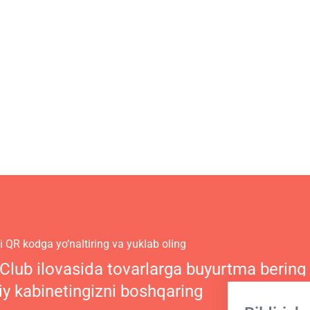
 QR kodga yo‘naltiring va yuklab oling
 Club ilovasida tovarlarga buyurtma bering
iy kabinetingizni boshqaring