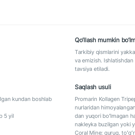
Qo‘llash mumkin bo‘lm
Tarkibiy qismlarini yakka
va emizish. Ishlatishdan
tavsiya etiladi.
Saqlash usuli
rilgan kundan boshlab
Promarin Kollagen Tripept
nurlaridan himoyalangan
 5 yil
dan yuqori boʻlmagan h
nakleyka buzilgan yoki y
Coral Mine: quruq, toʻgʻ