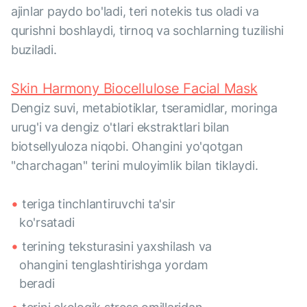
ajinlar paydo bo'ladi, teri notekis tus oladi va
qurishni boshlaydi, tirnoq va sochlarning tuzilishi
buziladi.
Skin Harmony Biocellulose Facial Mask
Dengiz suvi, metabiotiklar, tseramidlar, moringa
urug'i va dengiz o'tlari ekstraktlari bilan
biotsellyuloza niqobi. Ohangini yo'qotgan
"charchagan" terini muloyimlik bilan tiklaydi.
teriga tinchlantiruvchi ta'sir
ko'rsatadi
terining teksturasini yaxshilash va
ohangini tenglashtirishga yordam
beradi