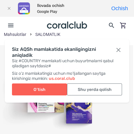
Ilovada ochish
Ochish
Google Play
Mahsulotlar
SALOMATLIK
Siz AQSh mamlakatida ekanligingizni
aniqladik
Siz #COUNTRY mamlakati uchun buyurtmalarni qabul
qiladigan saytdasiz#
Siz o‘z mamlakatingiz uchun mo‘ljallangan saytga
kirishingiz mumkin:
us.coral.club
O‘tish
Shu yerda qolish