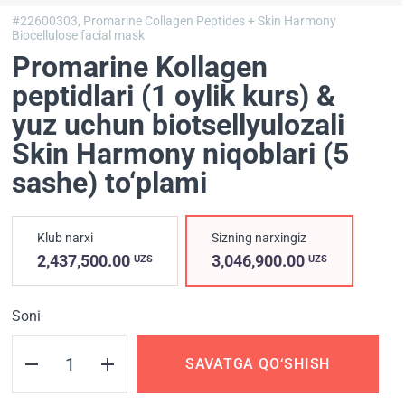
#22600303,
Promarine Collagen Peptides + Skin Harmony
Biocellulose facial mask
Promarine Kollagen
peptidlari (1 oylik kurs) &
yuz uchun biotsellyulozali
Skin Harmony niqoblari (5
sashe) to‘plami
Klub narxi
Sizning narxingiz
2,437,500.00
3,046,900.00
UZS
UZS
Soni
SAVATGA QO‘SHISH