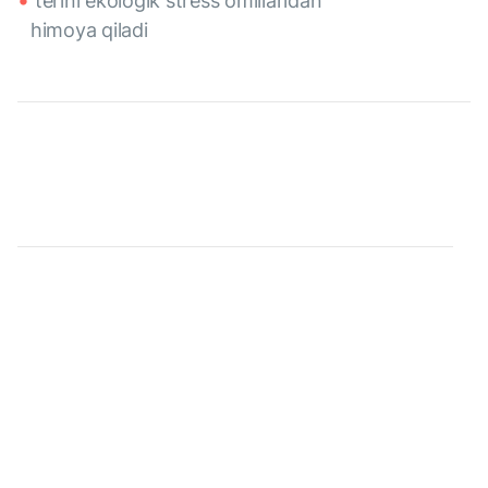
terini ekologik stress omillaridan
himoya qiladi