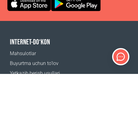
INTERNET-DO‘KON
Mahsulotlar
Buyurtma uchun to‘lov
Yetkazib berish usullari
Qaytarish
Yetkazib berish kalkulyatori
Sayt xaritasi
QO‘LLAB-QUVVATLASH
Bog‘lanish uchun