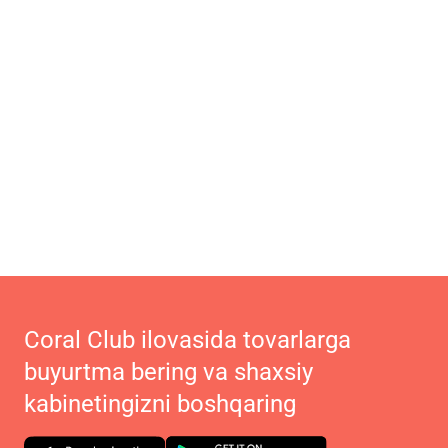
Coral Club ilovasida tovarlarga
buyurtma bering va shaxsiy
kabinetingizni boshqaring