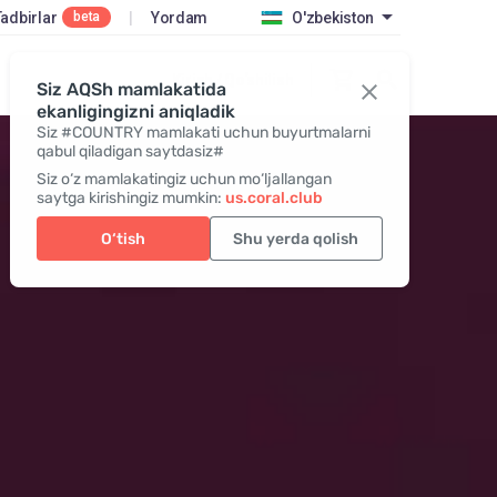
Tadbirlar
|
Yordam
O'zbekiston
beta
Kirish / Qo‘shilish
Siz AQSh mamlakatida
ekanligingizni aniqladik
Siz #COUNTRY mamlakati uchun buyurtmalarni
qabul qiladigan saytdasiz#
Siz o‘z mamlakatingiz uchun mo‘ljallangan
saytga kirishingiz mumkin:
us.coral.club
O‘tish
Shu yerda qolish