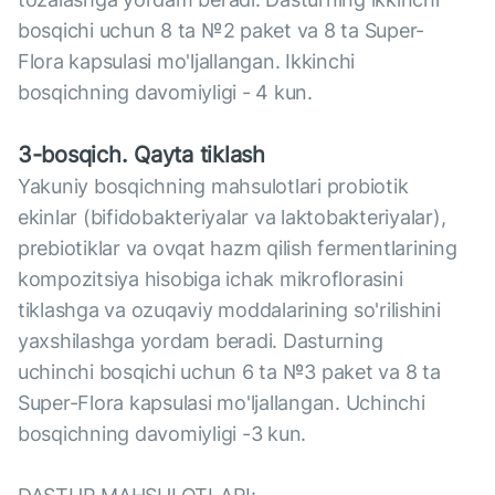
bosqichi uchun 8 ta №2 paket va 8 ta Super-
Flora kapsulasi mo'ljallangan. Ikkinchi
bosqichning davomiyligi - 4 kun.
3-bosqich. Qayta tiklash
Yakuniy bosqichning mahsulotlari probiotik
ekinlar (bifidobakteriyalar va laktobakteriyalar),
prebiotiklar va ovqat hazm qilish fermentlarining
kompozitsiya hisobiga ichak mikroflorasini
tiklashga va ozuqaviy moddalarining so'rilishini
yaxshilashga yordam beradi. Dasturning
uchinchi bosqichi uchun 6 ta №3 paket va 8 ta
Super-Flora kapsulasi mo'ljallangan. Uchinchi
bosqichning davomiyligi -3 kun.