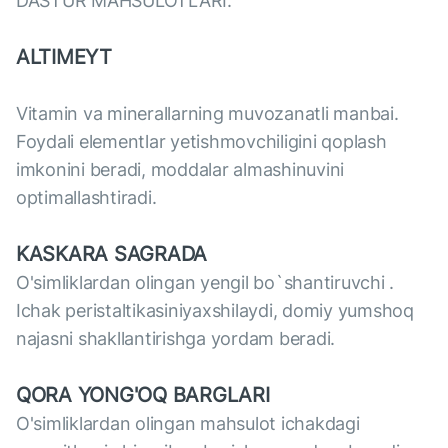
DASTUR MAHSULOTLARI:
ALTIMEYT
Vitamin va minerallarning muvozanatli manbai.
Foydali elementlar yetishmovchiligini qoplash
imkonini beradi, moddalar almashinuvini
optimallashtiradi.
KASKARA SAGRADA
O'simliklardan olingan yengil bo`shantiruvchi .
Ichak peristaltikasiniyaxshilaydi, domiy yumshoq
najasni shakllantirishga yordam beradi.
QORA YONG'OQ BARGLARI
O'simliklardan olingan mahsulot ichakdagi