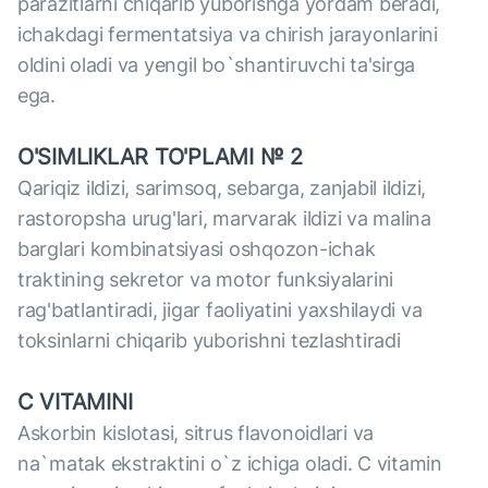
parazitlarni chiqarib yuborishga yordam beradi,
ichakdagi fermentatsiya va chirish jarayonlarini
oldini oladi va yengil bo`shantiruvchi ta'sirga
ega.
O'SIMLIKLAR TO'PLAMI № 2
Qariqiz ildizi, sarimsoq, sebarga, zanjabil ildizi,
rastoropsha urug'lari, marvarak ildizi va malina
barglari kombinatsiyasi oshqozon-ichak
traktining sekretor va motor funksiyalarini
rag'batlantiradi, jigar faoliyatini yaxshilaydi va
toksinlarni chiqarib yuborishni tezlashtiradi
C VITAMINI
Askorbin kislotasi, sitrus flavonoidlari va
na`matak ekstraktini o`z ichiga oladi. C vitamin