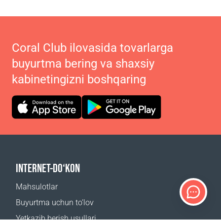
Coral Club ilovasida tovarlarga
buyurtma bering va shaxsiy
kabinetingizni boshqaring
INTERNET-DO‘KON
Mahsulotlar
Buyurtma uchun to‘lov
Yetkazib berish usullari