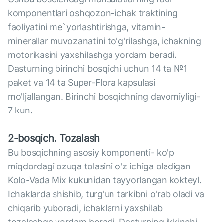
komponentlari oshqozon-ichak traktining
faoliyatini me`yorlashtirishga, vitamin-
minerallar muvozanatini to'g'rilashga, ichakning
motorikasini yaxshilashga yordam beradi.
Dasturning birinchi bosqichi uchun 14 ta №1
paket va 14 ta Super-Flora kapsulasi
mo'ljallangan. Birinchi bosqichning davomiyligi-
7 kun.
2-bosqich. Tozalash
Bu bosqichning asosiy komponenti- ko'p
miqdordagi ozuqa tolasini o'z ichiga oladigan
Kolo-Vada Mix kukunidan tayyorlangan kokteyl.
Ichaklarda shishib, turg'un tarkibni o'rab oladi va
chiqarib yuboradi, ichaklarni yaxshilab
tozalashga yordam beradi. Dasturning ikkinchi