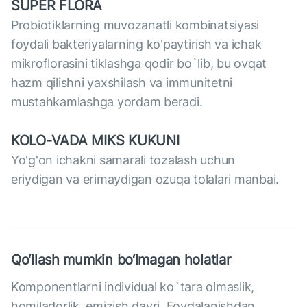
SUPER FLORA
Probiotiklarning muvozanatli kombinatsiyasi
foydali bakteriyalarning ko'paytirish va ichak
mikroflorasini tiklashga qodir bo`lib, bu ovqat
hazm qilishni yaxshilash va immunitetni
mustahkamlashga yordam beradi.
KOLO-VADA MIKS KUKUNI
Yo'g'on ichakni samarali tozalash uchun
eriydigan va erimaydigan ozuqa tolalari manbai.
Qo‘llash mumkin bo‘lmagan holatlar
Komponentlarni individual ko`tara olmaslik,
homiladorlik, emizish davri. Foydalanishdan