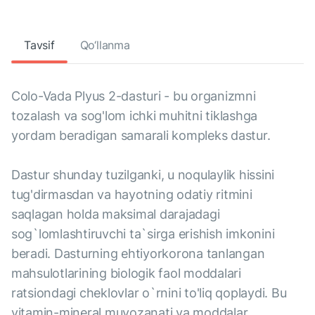
Tavsif
Qo‘llanma
Colo-Vada Plyus 2-dasturi - bu organizmni
tozalash va sog'lom ichki muhitni tiklashga
yordam beradigan samarali kompleks dastur.
Dastur shunday tuzilganki, u noqulaylik hissini
tug'dirmasdan va hayotning odatiy ritmini
saqlagan holda maksimal darajadagi
sog`lomlashtiruvchi ta`sirga erishish imkonini
beradi. Dasturning ehtiyorkorona tanlangan
mahsulotlarining biologik faol moddalari
ratsiondagi cheklovlar o`rnini to'liq qoplaydi. Bu
vitamin-mineral muvozanati va moddalar