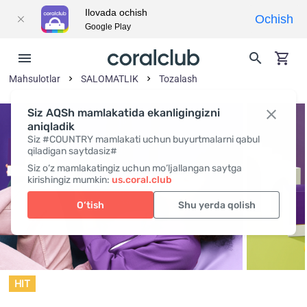
Ilovada ochish
Ochish
Google Play
Mahsulotlar
SALOMATLIK
Tozalash
Siz AQSh mamlakatida ekanligingizni
aniqladik
Siz #COUNTRY mamlakati uchun buyurtmalarni qabul
qiladigan saytdasiz#
Siz o‘z mamlakatingiz uchun mo‘ljallangan saytga
kirishingiz mumkin:
us.coral.club
O‘tish
Shu yerda qolish
HIT