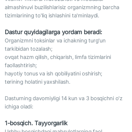
almashinuvi buzilishlarisiz organizmning barcha
tizimlarining to'liq ishlashini ta'minlaydi.
Dastur quyidagilarga yordam beradi:
Organizmni toksinlar va ichakning turg'un
tarkibidan tozalash;
ovqat hazm qilish, chiqarish, limfa tizimlarini
faollashtirish;
hayotiy tonus va ish qobiliyatini oshirish;
terining holatini yaxshilash.
Dasturning davomiyligi 14 kun va 3 bosqichni o'z
ichiga oladi:
1-bosqich. Tayyorgarlik
Ushbu bosqichdagi mahsulotlarning faol