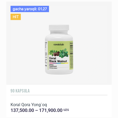
gacha yaroqli: 01.27
HIT
90 KAPSULA
1
Koral Qora Yong`oq
137,500.00 – 171,900.00
UZS