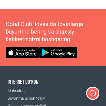
Coral Club ilovasida tovarlarga
buyurtma bering va shaxsiy
kabinetingizni boshqaring
INTERNET-DO‘KON
Mahsulotlar
Buyurtma uchun to‘lov
Yetkazib berish usullari