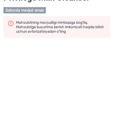
Sotuvda mavjud emas
Mahsulotning mavjudligi mintaqaga bog‘liq.
Mahsulotga buyurtma berish imkoniyati haqida bilish
uchun avtorizatsiyadan o'ting