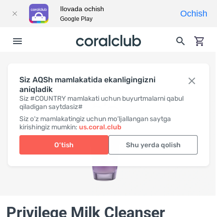
Ilovada ochish
Ochish
Google Play
Siz AQSh mamlakatida ekanligingizni
aniqladik
Siz #COUNTRY mamlakati uchun buyurtmalarni qabul
qiladigan saytdasiz#
Siz o‘z mamlakatingiz uchun mo‘ljallangan saytga
kirishingiz mumkin:
us.coral.club
O‘tish
Shu yerda qolish
Privilege Milk Cleanser