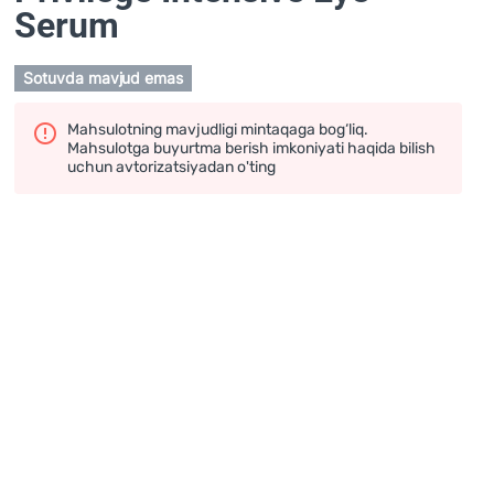
Serum
Sotuvda mavjud emas
Mahsulotning mavjudligi mintaqaga bog‘liq.
Mahsulotga buyurtma berish imkoniyati haqida bilish
uchun avtorizatsiyadan o'ting