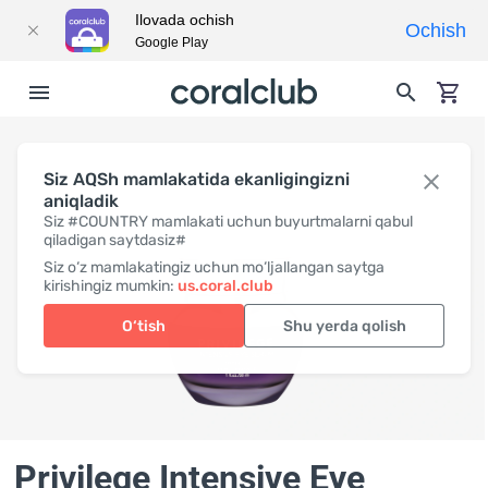
Ilovada ochish
Ochish
Google Play
Siz AQSh mamlakatida ekanligingizni
aniqladik
Siz #COUNTRY mamlakati uchun buyurtmalarni qabul
qiladigan saytdasiz#
Siz o‘z mamlakatingiz uchun mo‘ljallangan saytga
kirishingiz mumkin:
us.coral.club
O‘tish
Shu yerda qolish
Privilege Intensive Eye