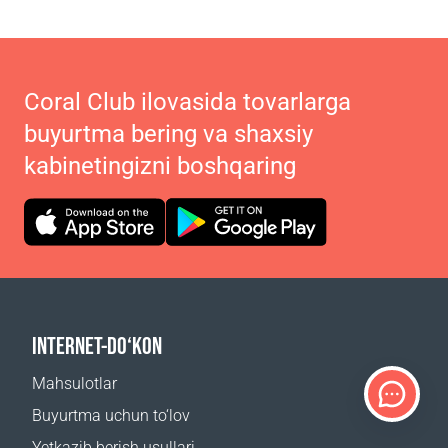
Coral Club ilovasida tovarlarga
buyurtma bering va shaxsiy
kabinetingizni boshqaring
INTERNET-DO‘KON
Mahsulotlar
Buyurtma uchun to‘lov
Yetkazib berish usullari