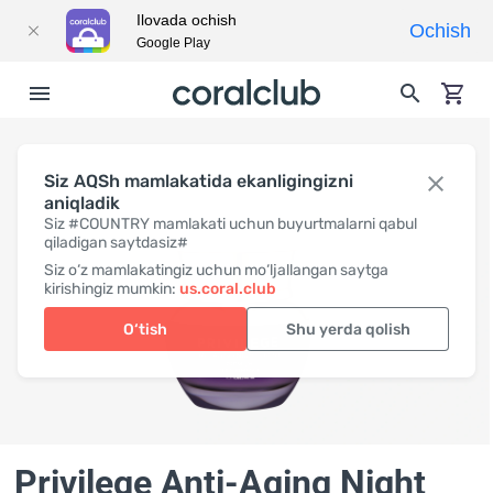
Ilovada ochish
Ochish
Google Play
Siz AQSh mamlakatida ekanligingizni
aniqladik
Siz #COUNTRY mamlakati uchun buyurtmalarni qabul
qiladigan saytdasiz#
Siz o‘z mamlakatingiz uchun mo‘ljallangan saytga
kirishingiz mumkin:
us.coral.club
O‘tish
Shu yerda qolish
Privilege Anti-Aging Night