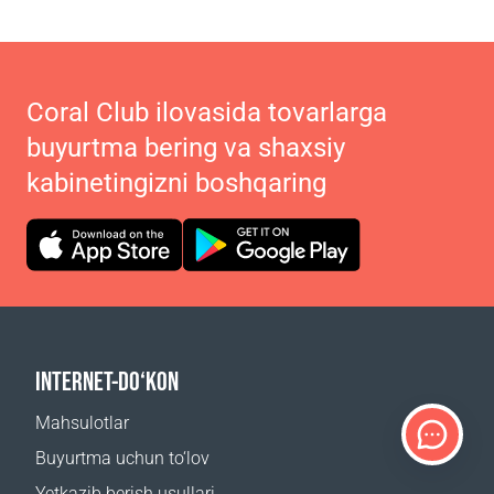
Coral Club ilovasida tovarlarga
buyurtma bering va shaxsiy
kabinetingizni boshqaring
INTERNET-DO‘KON
Mahsulotlar
Buyurtma uchun to‘lov
Yetkazib berish usullari