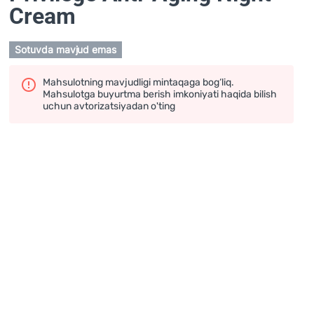
Cream
Sotuvda mavjud emas
Mahsulotning mavjudligi mintaqaga bog‘liq.
Mahsulotga buyurtma berish imkoniyati haqida bilish
uchun avtorizatsiyadan o'ting