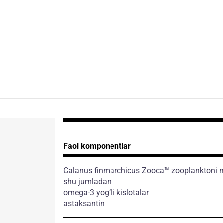
Faol komponentlar
Calanus finmarchicus Zooca™ zooplanktoni m
shu jumladan
omega-3 yog’li kislotalar
astaksantin