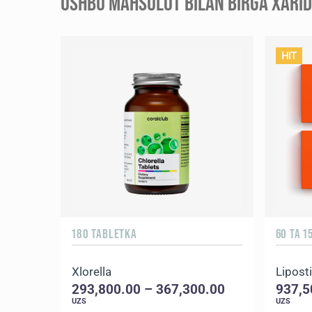
USHBU MAHSULOT BILAN BIRGA XARID 
HIT
180 TABLETKA
60 TA 
Xlorella
Liposti
293,800.00 – 367,300.00
937,5
UZS
UZS