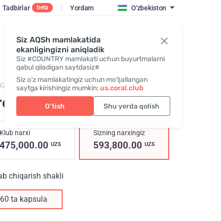
Tadbirlar
|
Yordam
O'zbekiston
beta
Kirish / Qo‘shilish
Siz AQSh mamlakatida
ekanligingizni aniqladik
Siz #COUNTRY mamlakati uchun buyurtmalarni
qabul qiladigan saytdasiz#
Siz o‘z mamlakatingiz uchun mo‘ljallangan
92,
Premium Plankton Oil
saytga kirishingiz mumkin:
us.coral.club
remium Plankton Oil
O‘tish
Shu yerda qolish
Klub narxi
Sizning narxingiz
475,000.00
593,800.00
UZS
UZS
ab chiqarish shakli
60 ta kapsula