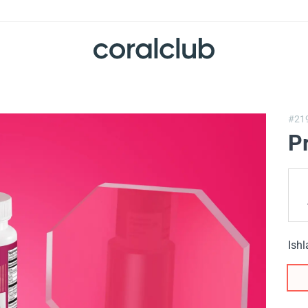
#21
P
Ishl