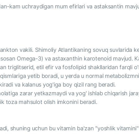
dan-kam uchraydigan mum efirlari va astaksantin mavj
kton vakili. Shimoliy Atlantikaning sovuq suvlarida ke
(asosan Omega-3) va astaxanthin karotenoid mavjud. Ka
an triglitserid, etil efir va fosfolipid shakllaridan farqli
ki qismlariga yetib boradi, u yerda u normal metabolizmni
radi va kalanus yog'iga boy qizil rang beradi.
holatiga zarar yetkazmaydi va yog' ishlab chiqarish ja
k toza mahsulot olish imkonini beradi.
adi, shuning uchun bu vitamin ba'zan "yoshlik vitamini"