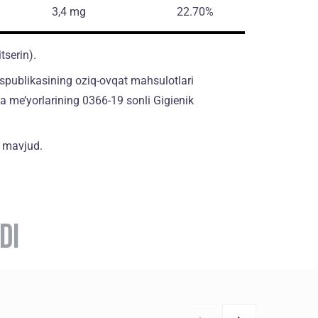
3,4 mg
22.70%
itserin).
espublikasining oziq-ovqat mahsulotlari
va me’yorlarining 0366-19 sonli Gigienik
a mavjud.
DI