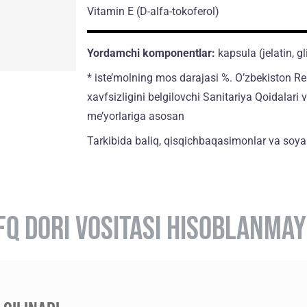
Vitamin E
(D-alfa-tokoferol)
Yordamchi komponentlar:
kapsula (jelatin, gl
* iste’molning mos darajasi %. O’zbekiston R
xavfsizligini belgilovchi Sanitariya Qoidalari 
me’yorlariga asosan
Tarkibida baliq, qisqichbaqasimonlar va soy
FQ DORI VOSITASI HISOBLANMAY