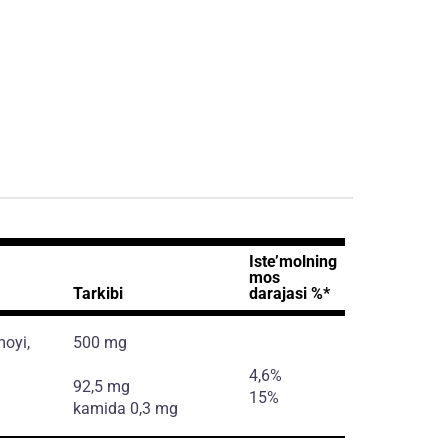
Iste’molning
mos
Tarkibi
darajasi %*
oyi,
500 mg
4,6%
92,5 mg
15%
kamida 0,3 mg