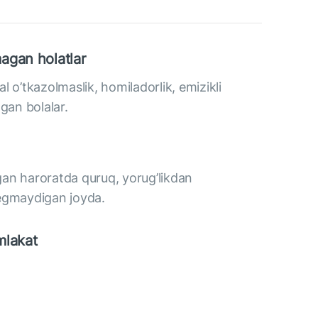
agan holatlar
 o’tkazolmaslik, homiladorlik, emizikli
gan bolalar.
an haroratda quruq, yorug’likdan
tegmaydigan joyda.
mlakat