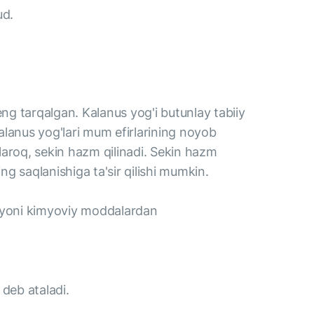
ud.
ng tarqalgan. Kalanus yog'i butunlay tabiiy
lanus yog'lari mum efirlarining noyob
 o'laroq, sekin hazm qilinadi. Sekin hazm
ng saqlanishiga ta'sir qilishi mumkin.
rayoni kimyoviy moddalardan
 deb ataladi.