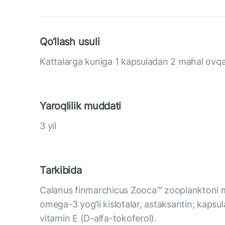
Qo‘llash usuli
Kattalarga kuniga 1 kapsuladan 2 mahal ovqat
Yaroqlilik muddati
3 yil
Tarkibida
Calanus finmarchicus Zooca™ zooplanktoni m
omega-3 yog’li kislotalar, astaksantin; kapsula 
vitamin E (D-alfa-tokoferol).