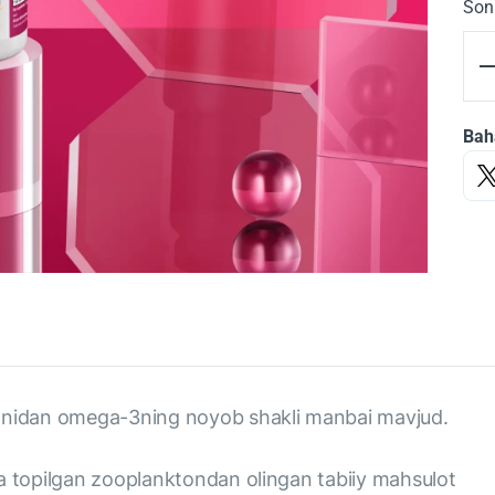
Son
Bah
tonidan omega-3ning noyob shakli manbai mavjud.
ida topilgan zooplanktondan olingan tabiiy mahsulot