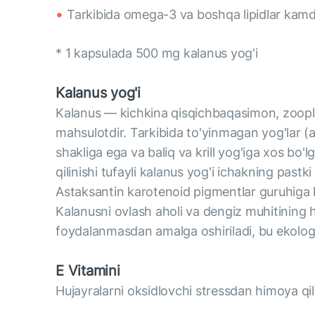
Tarkibida omega-3 va boshqa lipidlar kam
* 1 kapsulada 500 mg kalanus yog'i
Kalanus yog'i
Kalanus — kichkina qisqichbaqasimon, zooplan
mahsulotdir. Tarkibida to'yinmagan yog'lar 
shakliga ega va baliq va krill yog'iga xos bo'lg
qilinishi tufayli kalanus yog'i ichakning past
Astaksantin karotenoid pigmentlar guruhiga ki
Kalanusni ovlash aholi va dengiz muhitining 
foydalanmasdan amalga oshiriladi, bu ekologi
E Vitamini
Hujayralarni oksidlovchi stressdan himoya qil