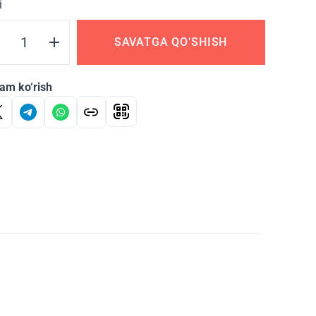
i
SAVATGA QO‘SHISH
am ko‘rish