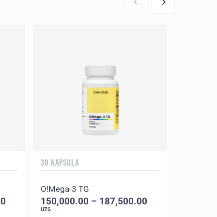
gacha yar
30 KAPSULA
120 O`SIML
O!Mega-3 TG
Kalsi-Pr
00
150,000.00 – 187,500.00
275,000
UZS
UZS