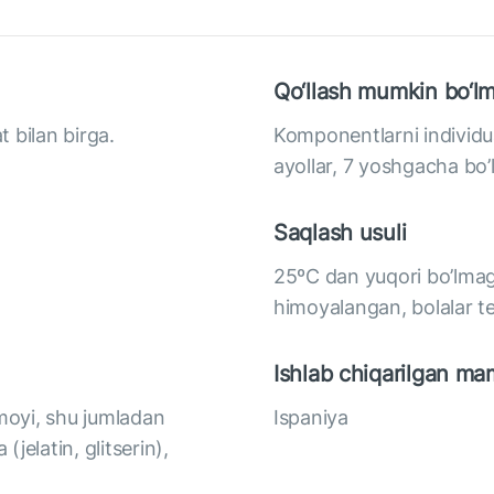
Qo‘llash mumkin bo‘lm
 bilan birga.
Komponentlarni individual
ayollar, 7 yoshgacha bo’l
Saqlash usuli
25ºС dan yuqori bo’lmag
himoyalangan, bolalar 
Ishlab chiqarilgan ma
oyi, shu jumladan
Ispaniya
(jelatin, glitserin),