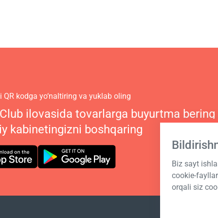
 QR kodga yo‘naltiring va yuklab oling
 Club ilovasida tovarlarga buyurtma bering
iy kabinetingizni boshqaring
Bildiris
Biz sayt ishl
cookie-fayll
orqali siz coo