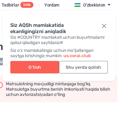
Tadbirlar
|
Yordam
O'zbekiston
beta
Kirish / Qo‘shilish
Siz AQSh mamlakatida
ekanligingizni aniqladik
Siz #COUNTRY mamlakati uchun buyurtmalarni
qabul qiladigan saytdasiz#
hytoviron
Siz o‘z mamlakatingiz uchun mo‘ljallangan
saytga kirishingiz mumkin:
us.coral.club
tuvda mavjud emas
O‘tish
Shu yerda qolish
Mahsulotning mavjudligi mintaqaga bog‘liq.
Mahsulotga buyurtma berish imkoniyati haqida bilish
uchun avtorizatsiyadan o'ting