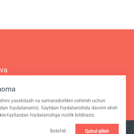
 va
hnoma
ashini yaxshilash va samaradorlikni oshirish uchun
ardan foydalanamiz. Saytdan foydalanishda davom etish
kie-fayllardan foydalanishga rozilik bildirasiz.
Batafsil
Qabul qilish