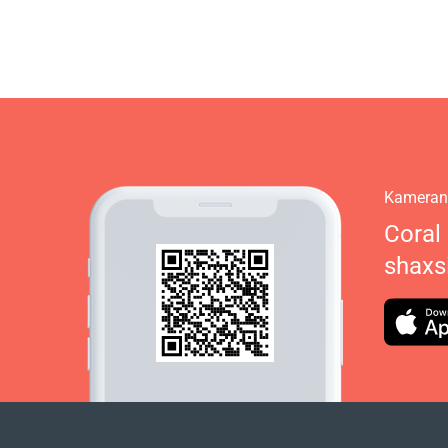
Kamerani
Coral
shaxs