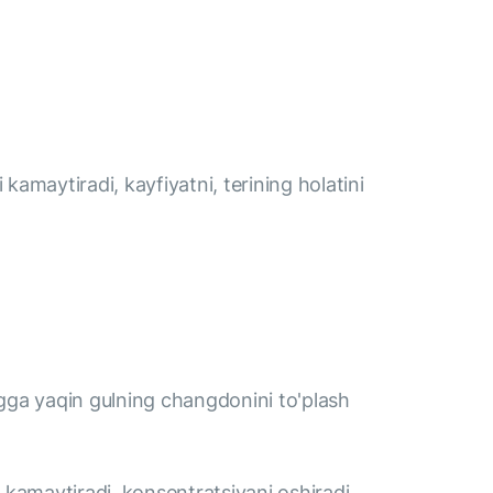
kamaytiradi, kayfiyatni, terining holatini
ga yaqin gulning changdonini to'plash
i kamaytiradi, konsentratsiyani oshiradi,