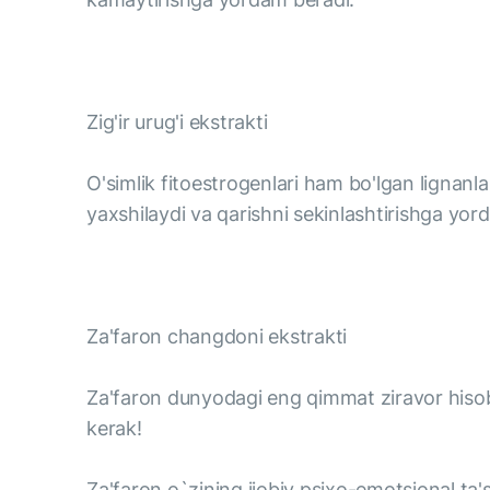
Zig'ir urug'i ekstrakti
O'simlik fitoestrogenlari ham bo'lgan lignanla
yaxshilaydi va qarishni sekinlashtirishga yor
Za'faron changdoni ekstrakti
Za'faron dunyodagi eng qimmat ziravor hiso
kerak!
Za'faron o`zining ijobiy psixo-emotsional ta's