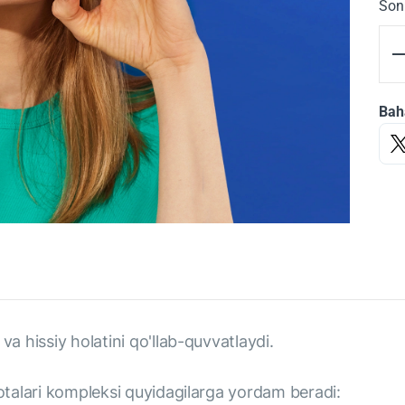
Son
Bah
va hissiy holatini qo'llab-quvvatlaydi.
lotalari kompleksi quyidagilarga yordam beradi: