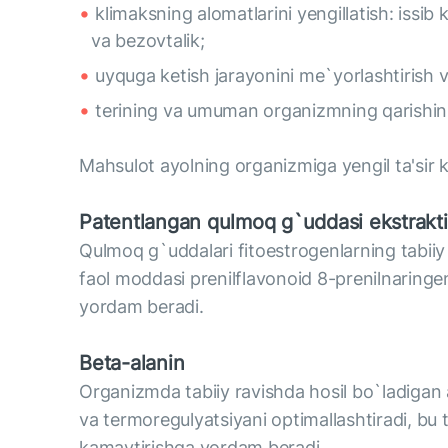
klimaksning alomatlarini yengillatish: issib 
va bezovtalik;
uyquga ketish jarayonini me`yorlashtirish v
terining va umuman organizmning qarishini 
Mahsulot ayolning organizmiga yengil ta'sir ko
Patentlangan qulmoq g`uddasi ekstrakti
Qulmoq g`uddalari fitoestrogenlarning tabii
faol moddasi prenilflavonoid 8-prenilnaringeni
yordam beradi.
Beta-alanin
Organizmda tabiiy ravishda hosil bo`ladigan 
va termoregulyatsiyani optimallashtiradi, bu t
kamaytirishga yordam beradi.