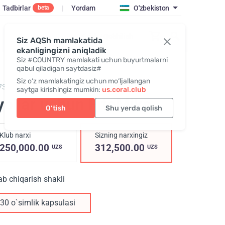
Tadbirlar
|
Yordam
O'zbekiston
beta
Kirish / Qo‘shilish
Siz AQSh mamlakatida
ekanligingizni aniqladik
Siz #COUNTRY mamlakati uchun buyurtmalarni
qabul qiladigan saytdasiz#
Siz o‘z mamlakatingiz uchun mo‘ljallangan
73,
PhytoMix for Women
saytga kirishingiz mumkin:
us.coral.club
yollar uchun FitoMiks
O‘tish
Shu yerda qolish
Klub narxi
Sizning narxingiz
250,000.00
312,500.00
UZS
UZS
ab chiqarish shakli
30 o`simlik kapsulasi