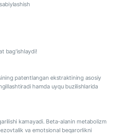
asabiylashish
at bag'ishlaydi!
ining patentlangan ekstraktining asosiy
engillashtiradi hamda uyqu buzilishlarida
qarilishi kamayadi. Beta-alanin metabolizm
bezovtalik va emotsional beqarorlikni