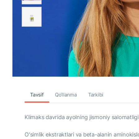
Tavsif
Qo‘llanma
Tarkibi
Klimaks davrida ayolning jismoniy salomatligi 
O'simlik ekstraktlari va beta-alanin aminokis