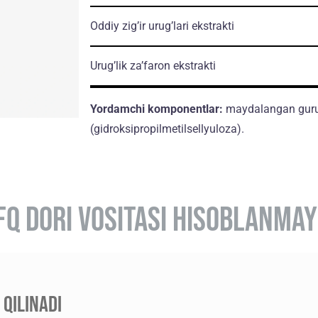
Oddiy zig’ir urug’lari ekstrakti
Urug’lik za’faron ekstrakti
Yordamchi komponentlar:
maydalangan guruc
(gidroksipropilmetilsellyuloza).
FQ DORI VOSITASI HISOBLANMAY
QILINADI