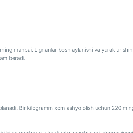
rning manbai. Lignanlar bosh aylanishi va yurak urishini 
dam beradi.
blanadi. Bir kilogramm xom ashyo olish uchun 220 ming
iri bilan mashhur: u kayfiyatni yaxshilaydi, depressiyan