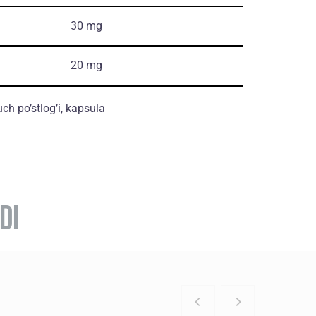
30 mg
20 mg
h po’stlog’i, kapsula
DI