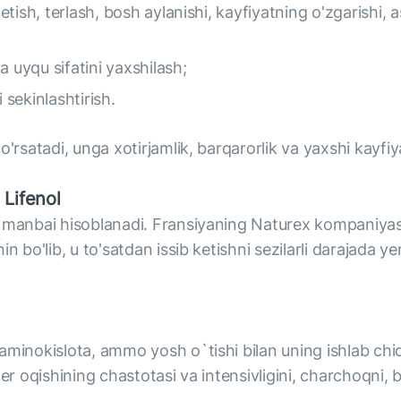
ketish, terlash, bosh aylanishi, kayfiyatning o'zgarishi, 
a uyqu sifatini yaxshilash;
sekinlashtirish.
'rsatadi, unga xotirjamlik, barqarorlik va yaxshi kayfiy
 Lifenol
y manbai hisoblanadi. Fransiyaning Naturex kompaniyas
n bo'lib, u to'satdan issib ketishni sezilarli darajada y
aminokislota, ammo yosh o`tishi bilan uning ishlab chi
er oqishining chastotasi va intensivligini, charchoqni, 