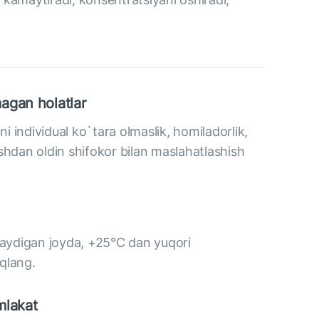
agan holatlar
 individual ko`tara olmaslik, homiladorlik,
shdan oldin shifokor bilan maslahatlashish
tmaydigan joyda, +25°C dan yuqori
qlang.
mlakat