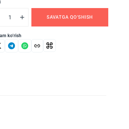
i
SAVATGA QO‘SHISH
am ko‘rish