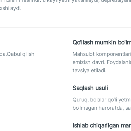
xshilaydi.
Qo‘llash mumkin bo‘lm
da.Qabul qilish
Mahsulot komponentlarini
emizish davri. Foydalani
tavsiya etiladi.
Saqlash usuli
Quruq, bolalar qo‘li ye
bo‘lmagan haroratda, sa
Ishlab chiqarilgan ma