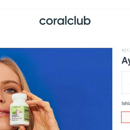
#21
A
Ishl