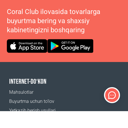
Coral Club ilovasida tovarlarga
buyurtma bering va shaxsiy
kabinetingizni boshqaring
INTERNET-DO‘KON
Mahsulotlar
Buyurtma uchun to‘lov
Yetkazib berish usullari
Qaytarish