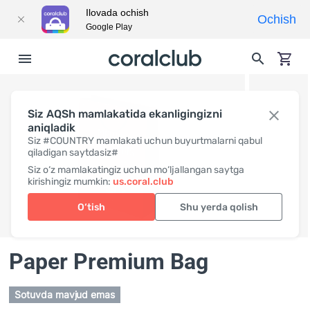
Ilovada ochish
Ochish
Google Play
Siz AQSh mamlakatida ekanligingizni
aniqladik
Siz #COUNTRY mamlakati uchun buyurtmalarni qabul
qiladigan saytdasiz#
Siz o‘z mamlakatingiz uchun mo‘ljallangan saytga
kirishingiz mumkin:
us.coral.club
O‘tish
Shu yerda qolish
Paper Premium Bag
Sotuvda mavjud emas