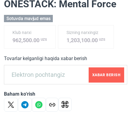
ONESTACK: Mental Force
Sotuvda mavjud emas
Klub narxi
Sizning narxingiz
962,500.00
1,203,100.00
UZS
UZS
Tovarlar kelganligi haqida xabar berish
XABAR BERISH
Baham ko‘rish