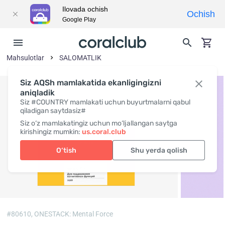
Ilovada ochish
Ochish
Google Play
Mahsulotlar
SALOMATLIK
Siz AQSh mamlakatida ekanligingizni
aniqladik
Siz #COUNTRY mamlakati uchun buyurtmalarni qabul
qiladigan saytdasiz#
Siz o‘z mamlakatingiz uchun mo‘ljallangan saytga
kirishingiz mumkin:
us.coral.club
O‘tish
Shu yerda qolish
#80610,
ONESTACK: Mental Force