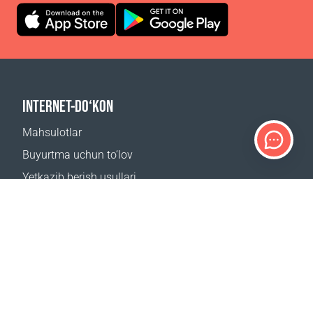
INTERNET-DO‘KON
Mahsulotlar
Buyurtma uchun to‘lov
Yetkazib berish usullari
Qaytarish
Yetkazib berish kalkulyatori
Sayt xaritasi
QO‘LLAB-QUVVATLASH