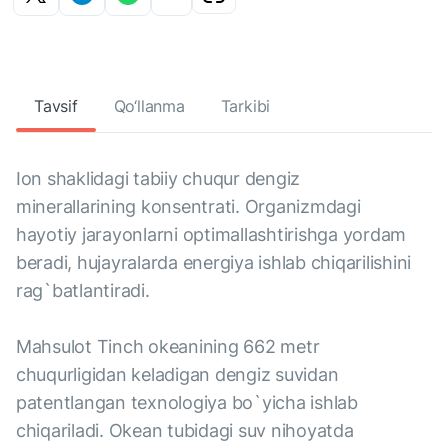
Tavsif
Qo‘llanma
Tarkibi
Ion shaklidagi tabiiy chuqur dengiz
minerallarining konsentrati. Organizmdagi
hayotiy jarayonlarni optimallashtirishga yordam
beradi, hujayralarda energiya ishlab chiqarilishini
rag`batlantiradi.
Mahsulot Tinch okeanining 662 metr
chuqurligidan keladigan dengiz suvidan
patentlangan texnologiya bo`yicha ishlab
chiqariladi. Okean tubidagi suv nihoyatda