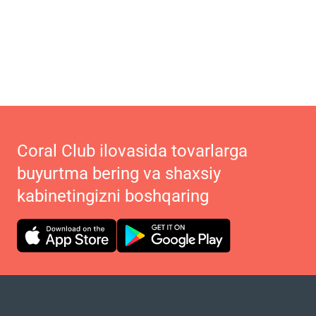
Coral Club ilovasida tovarlarga
buyurtma bering va shaxsiy
kabinetingizni boshqaring