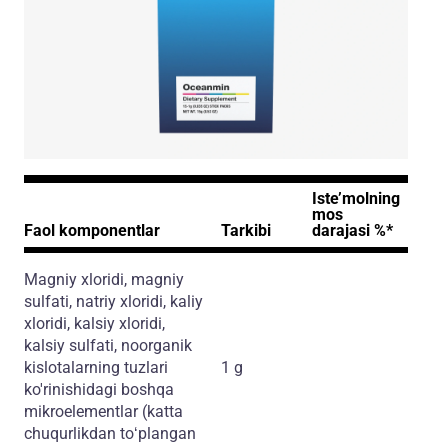
Iste’molning
mos
Faol komponentlar
Tarkibi
darajasi %*
Magniy xloridi, magniy
sulfati, natriy xloridi, kaliy
xloridi, kalsiy xloridi,
kalsiy sulfati, noorganik
kislotalarning tuzlari
1 g
ko'rinishidagi boshqa
mikroelementlar
(katta
chuqurlikdan toʻplangan