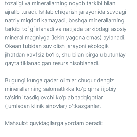
tozaligi va minerallarning noyob tarkibi bilan
ajralib turadi. Ishlab chiqarish jarayonida suvdagi
natriy miqdori kamayadi, boshqa minerallarning
tarkibi to`g`irlanadi va natijada tarkibdagi asosiy
mineral magniyga (lekin yagona emas) aylanadi.
Okean tubidan suv olish jarayoni ekologik
jihatdan xavfsiz bo‘lib, shu bilan birga u butunlay
qayta tiklanadigan resurs hisoblanadi.
Bugungi kunga qadar olimlar chuqur dengiz
minerallarining salomatlikka ko'p qirrali ijobiy
ta'sirini tasdiqlovchi ko'plab tadqiqotlar
(jumladan klinik sinovlar) o'tkazganlar.
Mahsulot quyidagilarga yordam beradi: