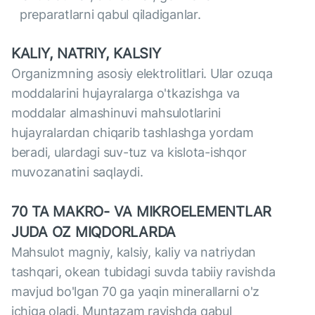
preparatlarni qabul qiladiganlar.
KALIY, NATRIY, KALSIY
Organizmning asosiy elektrolitlari. Ular ozuqa
moddalarini hujayralarga o'tkazishga va
moddalar almashinuvi mahsulotlarini
hujayralardan chiqarib tashlashga yordam
beradi, ulardagi suv-tuz va kislota-ishqor
muvozanatini saqlaydi.
70 TA MAKRO- VA MIKROELEMENTLAR
JUDA OZ MIQDORLARDA
Mahsulot magniy, kalsiy, kaliy va natriydan
tashqari, okean tubidagi suvda tabiiy ravishda
mavjud bo'lgan 70 ga yaqin minerallarni o'z
ichiga oladi. Muntazam ravishda qabul