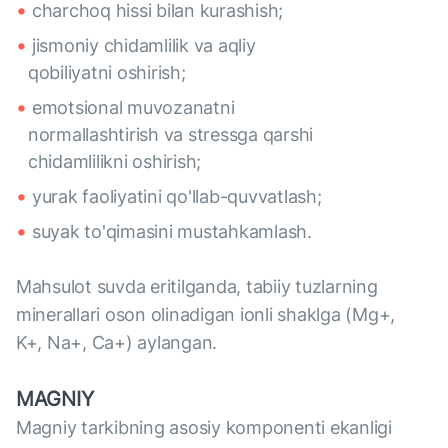
charchoq hissi bilan kurashish;
jismoniy chidamlilik va aqliy
qobiliyatni oshirish;
emotsional muvozanatni
normallashtirish va stressga qarshi
chidamlilikni oshirish;
yurak faoliyatini qo'llab-quvvatlash;
suyak to'qimasini mustahkamlash.
Mahsulot suvda eritilganda, tabiiy tuzlarning
minerallari oson olinadigan ionli shaklga (Mg+,
K+, Na+, Ca+) aylangan.
MAGNIY
Magniy tarkibning asosiy komponenti ekanligi