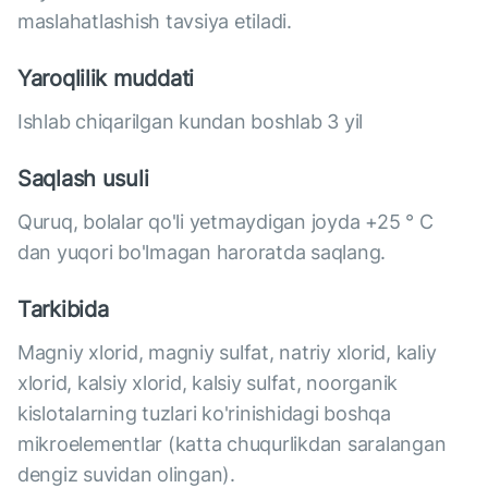
maslahatlashish tavsiya etiladi.
Yaroqlilik muddati
Ishlab chiqarilgan kundan boshlab 3 yil
Saqlash usuli
Quruq, bolalar qo'li yetmaydigan joyda +25 ° C
dan yuqori bo'lmagan haroratda saqlang.
Tarkibida
Magniy xlorid, magniy sulfat, natriy xlorid, kaliy
xlorid, kalsiy xlorid, kalsiy sulfat, noorganik
kislotalarning tuzlari ko'rinishidagi boshqa
mikroelementlar (katta chuqurlikdan saralangan
dengiz suvidan olingan).