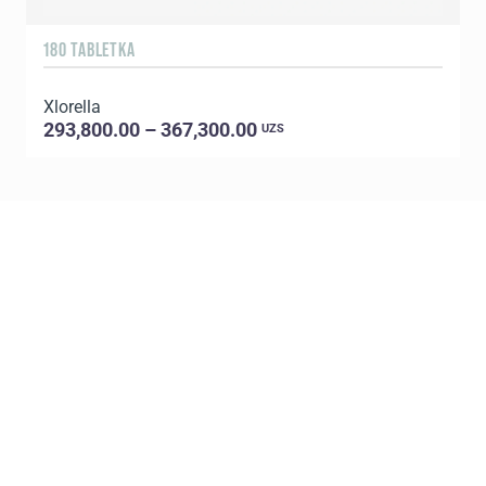
180 TABLETKA
9
Xlorella
S
293,800.00 – 367,300.00
UZS