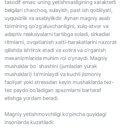
tasodif emas: uning yetishmasligining xarakterli
belgilari charchoq, sulayish, past ish qobiliyati,
uyqusizlik va asabiylikdir. Aynan magniy asab
tizimining qo'zg'aluvchanligini, xulq-atvor va
adaptiv reaksiyalarni tartibga soladi, sirkadial
ritmlarni, ovqatlanish xatti-harakatlarini nazorat
qilishda ishtirok etadi va xotira va o'rganish
mexanizmlarida muhim rol o'ynaydi. Magniy
mushaklar bo`shashini (jumladan yurak
mushaklari) ta'minlaydi va kuchli jismoniy
faoliyat yoki stressdan keyin mushaklarda tez-
tez paydo bo'ladigan spazmlarni bartaraf
etishga yordam beradi.
Magniy yetishmovchiligi ko'pincha quyidagi
insonlarda kuzatiladi: