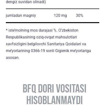
dengiz suvidan olinadi)
jumladan magniy
120 mg
30%
* iste’molning mos darajasi %. O’zbekiston
Respublikasining oziq-ovqat mahsulotlari
xavfsizligini belgilovchi Sanitariya Qoidalari va
me’yorlarining 0366-19 sonli Gigienik me’yorlariga
asosan.
BFQ DORI VOSITASI
HISOBLANMAYDI