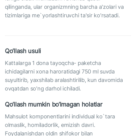
qilinganda, ular organizmning barcha a'zolari va
tizimlariga me`yorlashtiruvchi ta'sir ko'rsatadi.
Qo‘llash usuli
Kattalarga 1 dona tayoqcha- paketcha
ichidagilarni xona haroratidagi 750 ml suvda
suyultirib, yaxshilab aralashtirilib, kun davomida
ovqatdan so'ng darhol ichiladi.
Qo‘llash mumkin bo‘lmagan holatlar
Mahsulot komponentlarini individual ko`tara
olmaslik, homiladorlik, emizish davri.
Foydalanishdan oldin shifokor bilan