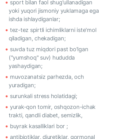
sport bilan faol shug'ullanadigan
yoki yuqori jismoniy yuklamaga ega
ishda ishlaydiganlar;
tez-tez spirtli ichimliklarni iste'mol
qiladigan, chekadigan;
suvda tuz miqdori past bo'lgan
("yumshoq" suv) hududda
yashaydigan;
muvozanatsiz parhezda, och
yuradigan;
surunkali stress holatidagi;
yurak-qon tomir, oshqozon-ichak
trakti, qandli diabet, semizlik,
buyrak kasalliklari bor ;
antibiotiklar, diuretiklar, gormonal