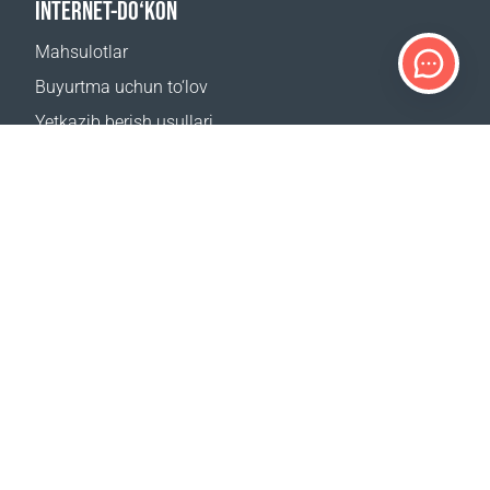
INTERNET-DO‘KON
Mahsulotlar
Buyurtma uchun to‘lov
Yetkazib berish usullari
Qaytarish
Yetkazib berish kalkulyatori
Sayt xaritasi
QO‘LLAB-QUVVATLASH
Bog‘lanish uchun
Tez-tez beriladigan savollar
Qayerdan sotib olsa boʻladi
BIZNING SAYTLARIMIZ