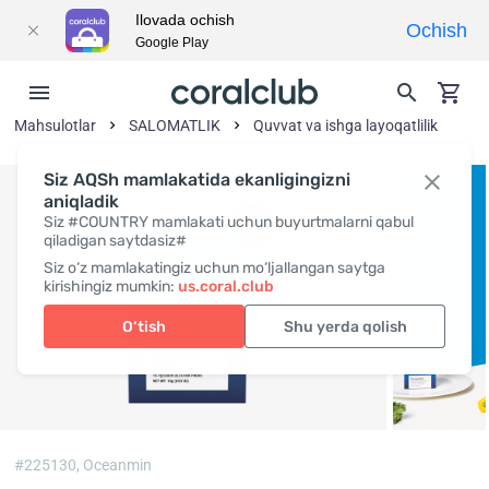
Ilovada ochish
Ochish
Google Play
Mahsulotlar
SALOMATLIK
Quvvat va ishga layoqatlilik
Siz AQSh mamlakatida ekanligingizni
aniqladik
Siz #COUNTRY mamlakati uchun buyurtmalarni qabul
qiladigan saytdasiz#
Siz o‘z mamlakatingiz uchun mo‘ljallangan saytga
kirishingiz mumkin:
us.coral.club
O‘tish
Shu yerda qolish
#225130,
Oceanmin