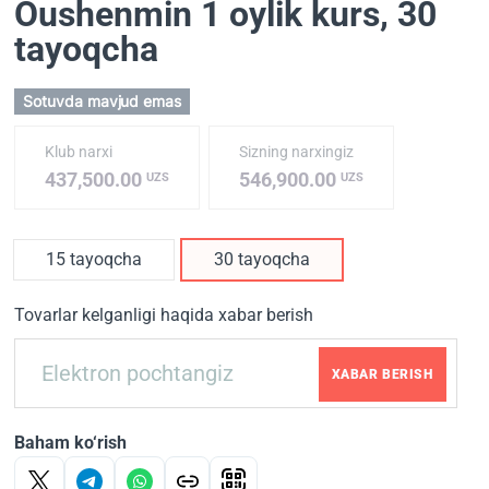
Oushenmin 1 oylik kurs
, 30
tayoqcha
Sotuvda mavjud emas
Klub narxi
Sizning narxingiz
437,500.00
546,900.00
UZS
UZS
15 tayoqcha
30 tayoqcha
Tovarlar kelganligi haqida xabar berish
XABAR BERISH
Baham ko‘rish