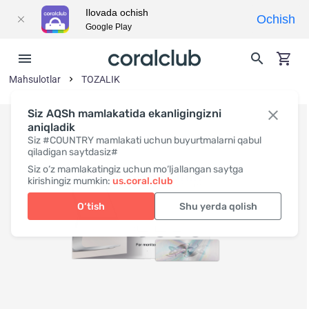
Ilovada ochish
Ochish
Google Play
Mahsulotlar
TOZALIK
Siz AQSh mamlakatida ekanligingizni
aniqladik
Siz #COUNTRY mamlakati uchun buyurtmalarni qabul
qiladigan saytdasiz#
Siz o‘z mamlakatingiz uchun mo‘ljallangan saytga
kirishingiz mumkin:
us.coral.club
O‘tish
Shu yerda qolish