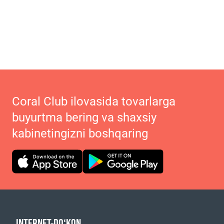
Coral Club ilovasida tovarlarga
buyurtma bering va shaxsiy
kabinetingizni boshqaring
INTERNET-DO‘KON