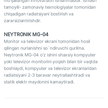
mo'ljallangan innovatsion ishlanmasidir. Ishlash
tamoyili- zamonaviy texnologiyalar tomonidan
chiqadigan radiatsiyani bostirish va
zararsizlantirishdir.
NEYTRONIK MG-04
Monitor va televizor ekrani tomonidan hosil
qilingan nurlanishni so`ndiruvchi qurilma.
Neytronik MG-04 o'z ishini shaxsiy kompyuter
yoki televizor monitorini yoqish bilan bir vaqtda
boshlaydi, kompyuter va televizor ekranlaridan
radiatsiyani 2-3 baravar neytrallashtiradi va
statik elektr maydonini kamaytiradi.