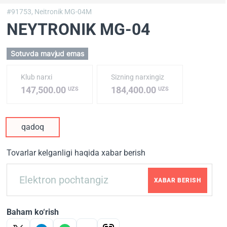
#91753,
Neitronik MG-04M
NEYTRONIK MG-04
Sotuvda mavjud emas
Klub narxi
Sizning narxingiz
147,500.00
184,400.00
UZS
UZS
qadoq
Tovarlar kelganligi haqida xabar berish
XABAR BERISH
Baham ko‘rish