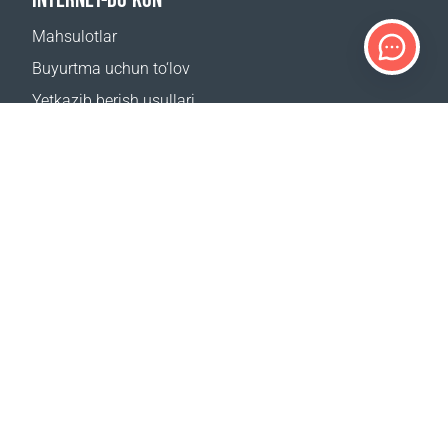
Mahsulotlar
Buyurtma uchun to‘lov
Yetkazib berish usullari
Qaytarish
Yetkazib berish kalkulyatori
Sayt xaritasi
QO‘LLAB-QUVVATLASH
Bog‘lanish uchun
Tez-tez beriladigan savollar
Qayerdan sotib olsa boʻladi
BIZNING SAYTLARIMIZ