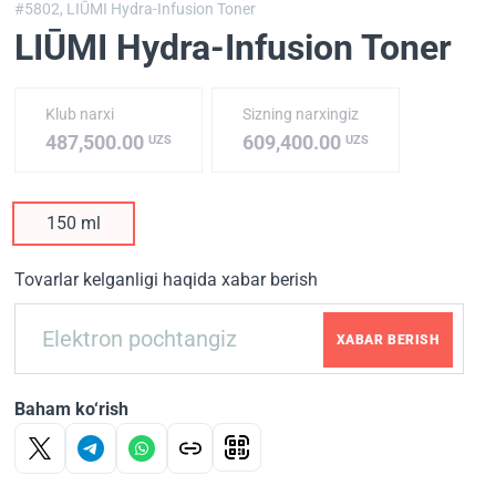
#5802,
LIŪMI Hydra-Infusion Toner
LIŪMI Hydra-Infusion Toner
Klub narxi
Sizning narxingiz
487,500.00
609,400.00
UZS
UZS
150 ml
Tovarlar kelganligi haqida xabar berish
XABAR BERISH
Baham ko‘rish