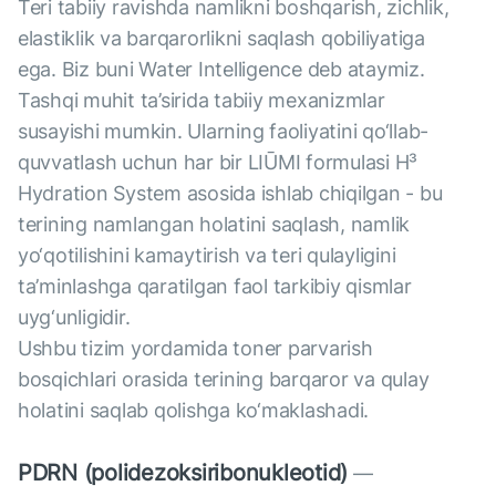
Teri tabiiy ravishda namlikni boshqarish, zichlik,
elastiklik va barqarorlikni saqlash qobiliyatiga
ega. Biz buni Water Intelligence deb ataymiz.
Tashqi muhit ta’sirida tabiiy mexanizmlar
susayishi mumkin. Ularning faoliyatini qo‘llab-
quvvatlash uchun har bir LIŪMI formulasi H³
Hydration System asosida ishlab chiqilgan - bu
terining namlangan holatini saqlash, namlik
yo‘qotilishini kamaytirish va teri qulayligini
ta’minlashga qaratilgan faol tarkibiy qismlar
uyg‘unligidir.
Ushbu tizim yordamida toner parvarish
bosqichlari orasida terining barqaror va qulay
holatini saqlab qolishga ko‘maklashadi.
PDRN (polidezoksiribonukleotid)
—