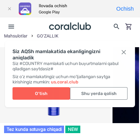
Ilovada ochish
Ochish
Google Play
Mahsulotlar
GO‘ZALLIK
Siz AQSh mamlakatida ekanligingizni
aniqladik
Siz #COUNTRY mamlakati uchun buyurtmalarni qabul
qiladigan saytdasiz#
Siz o‘z mamlakatingiz uchun mo‘ljallangan saytga
kirishingiz mumkin:
us.coral.club
O‘tish
Shu yerda qolish
Tez kunda sotuvga chiqadi
NEW