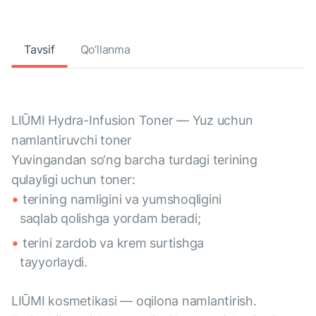
Tavsif
Qo‘llanma
LIŪMI Hydra-Infusion Toner — Yuz uchun
namlantiruvchi toner
Yuvingandan so‘ng barcha turdagi terining
qulayligi uchun toner:
terining namligini va yumshoqligini
saqlab qolishga yordam beradi;
terini zardob va krem surtishga
tayyorlaydi.
LIŪMI kosmetikasi — oqilona namlantirish.