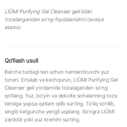
LIŪMI Purifying Gel Cleanser geli bilan
tozalangandan so‘ng foydalanishni tavsiya
etamiz.
Qo‘llash usuli
Barcha turdagi teri uchun namlantiruvchi yuz
toneri. Ertalab va kechqurun, LIŪMI Purifying Gel
Cleanser geli yordamida tozalagandan so‘ng
qo‘llang. Yuz, bo‘yin va dekolte sohalarining toza
terisiga yupqa qatlam qilib surting. To‘liq so‘rilib,
singib ketguncha yengil uqalang. So‘ngra LIŪMI
zardobi yoki yuz kremini surting.