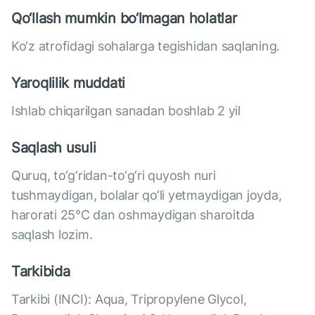
Qo‘llash mumkin bo‘lmagan holatlar
Ko‘z atrofidagi sohalarga tegishidan saqlaning.
Yaroqlilik muddati
Ishlab chiqarilgan sanadan boshlab 2 yil
Saqlash usuli
Quruq, to‘g‘ridan-to‘g‘ri quyosh nuri
tushmaydigan, bolalar qo‘li yetmaydigan joyda,
harorati 25°C dan oshmaydigan sharoitda
saqlash lozim.
Tarkibida
Tarkibi (INCI): Aqua, Tripropylene Glycol,