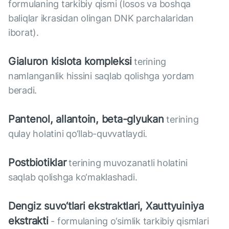
formulaning tarkibiy qismi (losos va boshqa
baliqlar ikrasidan olingan DNK parchalaridan
iborat).
Gialuron kislota kompleksi
terining
namlanganlik hissini saqlab qolishga yordam
beradi.
Pantenol, allantoin, beta-glyukan
terining
qulay holatini qo‘llab-quvvatlaydi.
Postbiotiklar
terining muvozanatli holatini
saqlab qolishga ko‘maklashadi.
Dengiz suvo‘tlari ekstraktlari, Xauttyuiniya
ekstrakti
- formulaning o‘simlik tarkibiy qismlari