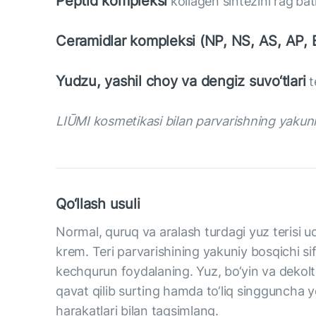
Peptid kompleksi
kollagen sintezini rag‘ba
Ceramidlar kompleksi (NP, NS, AS, AP, 
Yudzu, yashil choy va dengiz suvo‘tlari
t
LIŪMI kosmetikasi bilan parvarishning yakuniy 
Qo‘llash usuli
Normal, quruq va aralash turdagi yuz terisi u
krem. Teri parvarishining yakuniy bosqichi si
kechqurun foydalaning. Yuz, bo‘yin va dekol
qavat qilib surting hamda to‘liq singguncha y
harakatlari bilan taqsimlang.