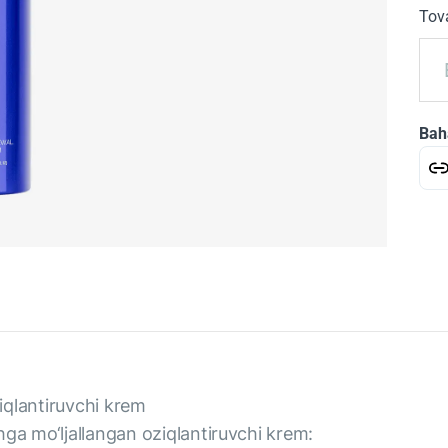
Tova
Bah
qlantiruvchi krem
hga mo‘ljallangan oziqlantiruvchi krem: