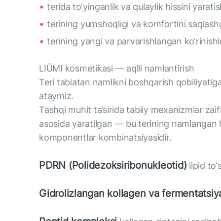
terida to‘yinganlik va qulaylik hissini yara
terining yumshoqligi va komfortini saqlash
terining yangi va parvarishlangan ko‘rinishi
LIŪMI kosmetikasi — aqlli namlantirish
Teri tabiatan namlikni boshqarish qobiliyatiga 
ataymiz.
Tashqi muhit ta’sirida tabiiy mexanizmlar za
asosida yaratilgan — bu terining namlangan ho
komponentlar kombinatsiyasidir.
PDRN (Polidezoksiribonukleotid)
lipid to‘
Gidrolizlangan kollagen va fermentatsiy