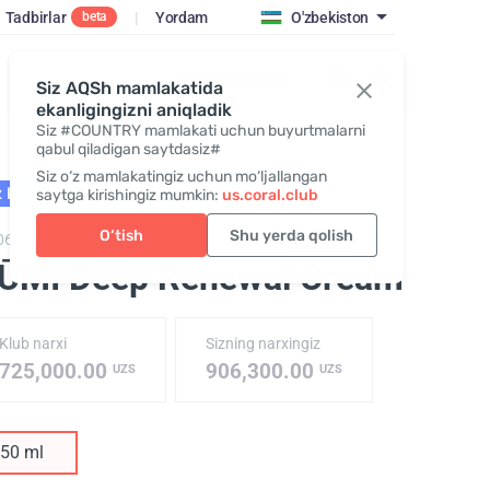
Tadbirlar
|
Yordam
O'zbekiston
beta
Kirish / Qo‘shilish
Siz AQSh mamlakatida
ekanligingizni aniqladik
Siz #COUNTRY mamlakati uchun buyurtmalarni
qabul qiladigan saytdasiz#
Siz o‘z mamlakatingiz uchun mo‘ljallangan
 kunda sotuvga chiqadi
NEW
saytga kirishingiz mumkin:
us.coral.club
O‘tish
Shu yerda qolish
06,
LIŪMI Deep Renewal Cream
IŪMI Deep Renewal Cream
Klub narxi
Sizning narxingiz
725,000.00
906,300.00
UZS
UZS
50 ml