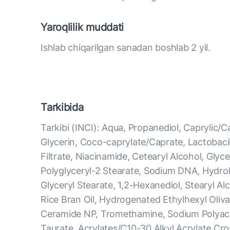
Yaroqlilik muddati
Ishlab chiqarilgan sanadan boshlab 2 yil.
Tarkibida
Tarkibi (INCI): Aqua, Propanediol, Caprylic/Ca
Glycerin, Coco-caprylate/Caprate, Lactobaci
Filtrate, Niacinamide, Cetearyl Alcohol, Glyce
Polyglyceryl-2 Stearate, Sodium DNA, Hydro
Glyceryl Stearate, 1,2-Hexanediol, Stearyl A
Rice Bran Oil, Hydrogenated Ethylhexyl Olivat
Ceramide NP, Tromethamine, Sodium Polyacr
Taurate, Acrylates/C10-30 Alkyl Acrylate Cro