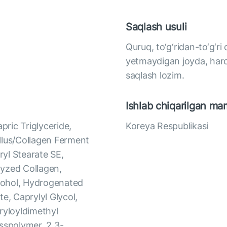
Saqlash usuli
Quruq, to‘g‘ridan-to‘g‘ri
yetmaydigan joyda, har
saqlash lozim.
Ishlab chiqarilgan ma
pric Triglyceride,
Koreya Respublikasi
llus/Collagen Ferment
ryl Stearate SE,
lyzed Collagen,
lcohol, Hydrogenated
e, Caprylyl Glycol,
yloyldimethyl
sspolymer, 2,3-