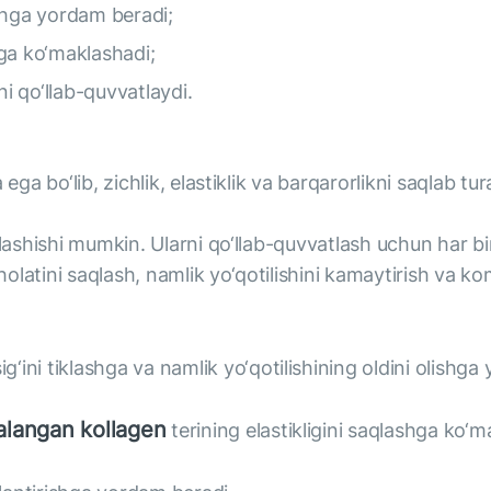
tishga yordam beradi;
ga ko‘maklashadi;
ni qo‘llab-quvvatlaydi.
ega bo‘lib, zichlik, elastiklik va barqarorlikni saqlab tu
iflashishi mumkin. Ularni qo‘llab-quvvatlash uchun har 
latini saqlash, namlik yo‘qotilishini kamaytirish va kom
sig‘ini tiklashga va namlik yo‘qotilishining oldini olishg
alangan kollagen
terining elastikligini saqlashga ko‘m