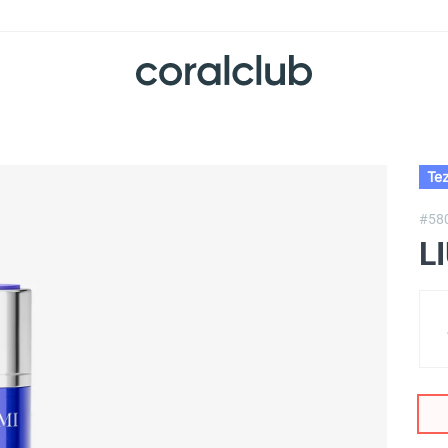
Tez
#58
L