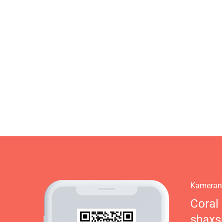
Kamerani
Coral
shaxs