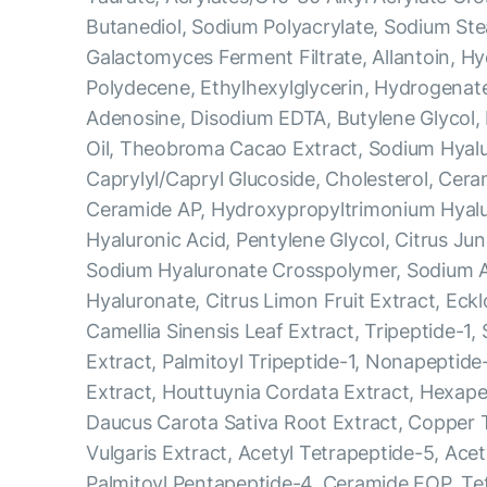
Butanediol, Sodium Polyacrylate, Sodium Ste
Galactomyces Ferment Filtrate, Allantoin, 
Polydecene, Ethylhexylglycerin, Hydrogenate
Adenosine, Disodium EDTA, Butylene Glycol,
Oil, Theobroma Cacao Extract, Sodium Hyalu
Caprylyl/Capryl Glucoside, Cholesterol, Cer
Ceramide AP, Hydroxypropyltrimonium Hyalu
Hyaluronic Acid, Pentylene Glycol, Citrus Jun
Sodium Hyaluronate Crosspolymer, Sodium A
Hyaluronate, Citrus Limon Fruit Extract, Eckl
Camellia Sinensis Leaf Extract, Tripeptide-1
Extract, Palmitoyl Tripeptide-1, Nonapeptide-
Extract, Houttuynia Cordata Extract, Hexape
Daucus Carota Sativa Root Extract, Copper Tr
Vulgaris Extract, Acetyl Tetrapeptide-5, Ace
Palmitoyl Pentapeptide-4, Ceramide EOP, Te