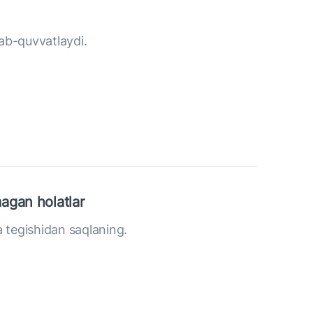
‘llab-quvvatlaydi.
agan holatlar
a tegishidan saqlaning.