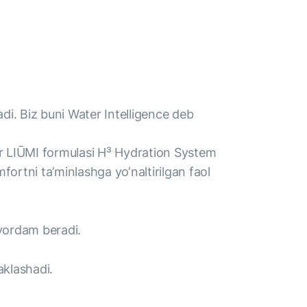
radi. Biz buni Water Intelligence deb
bir LIŪMI formulasi H³ Hydration System
fortni ta’minlashga yo‘naltirilgan faol
a yordam beradi.
aklashadi.