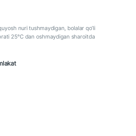
 quyosh nuri tushmaydigan, bolalar qo‘li
orati 25°C dan oshmaydigan sharoitda
mlakat