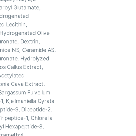
aroyl Glutamate,
Hydrogenated
d Lecithin,
 Hydrogenated Olive
ronate, Dextrin,
amide NS, Ceramide AS,
ronate, Hydrolyzed
os Callus Extract,
cetylated
onia Cava Extract,
, Sargassum Fulvellum
1, Kjellmaniella Gyrata
ptide-9, Dipeptide-2,
ipeptide-1, Chlorella
tyl Hexapeptide-8,
tramethyl