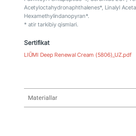
Acetyloctahydronaphthalenes*, Linalyl Aceta
Hexamethylindanopyran*.
* atir tarkibiy qismlari.
Sertifikat
LIŪMI Deep Renewal Cream (5806)_UZ.pdf
Materiallar
UZ_LIUMI_Vertical B2C Presentatio