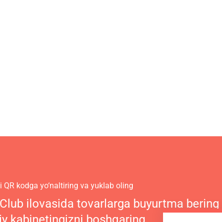
 QR kodga yo‘naltiring va yuklab oling
 Club ilovasida tovarlarga buyurtma bering
iy kabinetingizni boshqaring