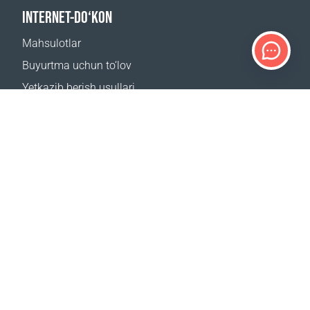
INTERNET-DO‘KON
Mahsulotlar
Buyurtma uchun to‘lov
Yetkazib berish usullari
Qaytarish
Yetkazib berish kalkulyatori
Sayt xaritasi
QO‘LLAB-QUVVATLASH
Bog‘lanish uchun
Tez-tez beriladigan savollar
Qayerdan sotib olsa boʻladi