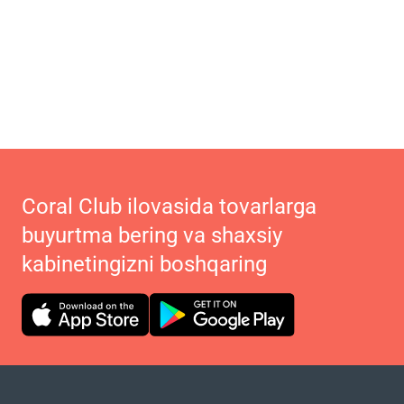
Coral Club ilovasida tovarlarga
buyurtma bering va shaxsiy
kabinetingizni boshqaring