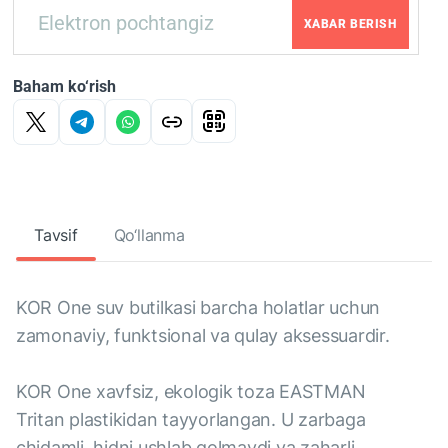
XABAR BERISH
Baham ko‘rish
Tavsif
Qo‘llanma
KOR One suv butilkasi barcha holatlar uchun
zamonaviy, funktsional va qulay aksessuardir.
KOR One xavfsiz, ekologik toza EASTMAN
Tritan plastikidan tayyorlangan. U zarbaga
chidamli, hidni ushlab qolmaydi va zaharli