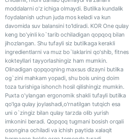
moddalarni o'z ichiga olmaydi. Butilka kundalik
foydalanish uchun juda mos keladi va kun
davomida suv balansini to'ldiradi. KOR One qulay
keng bo'yinli ko`tarib ochiladigan qopqoq bilan
jihozlangan. Shu tufayli siz butilkaga kerakli
ingredientlarni va muz bo`laklarini qo'shib, fitnes
kokteyllari tayyorlashingiz ham mumkin.
Olinadigan qopqoqning maxsus dizayni butilka
og`zini mahkam yopadi, shu bois uning doim
toza turishiga ishonch hosil qilishingiz mumkin.
Puxta o'ylangan ergonomik shakli tufayli butilka
qo'lga qulay joylashadi,o'rnatilgan tutqich esa
uni o`zingiz bilan qulay tarzda olib yurish
imkonini beradi. Qopqoq tugmani bosish orqali
osongina ochiladi va ichish paytida xalaqit
bermagan holda orqa tomonda turadi.