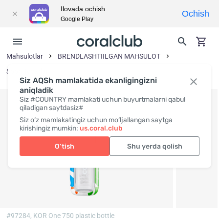
Ilovada ochish
Ochish
Google Play
Mahsulotlar
BRENDLASHTIILGAN MAHSULOT
Sport tovarlari
Siz AQSh mamlakatida ekanligingizni
aniqladik
Siz #COUNTRY mamlakati uchun buyurtmalarni qabul
qiladigan saytdasiz#
Siz o‘z mamlakatingiz uchun mo‘ljallangan saytga
kirishingiz mumkin:
us.coral.club
O‘tish
Shu yerda qolish
#97284,
KOR One 750 plastic bottle