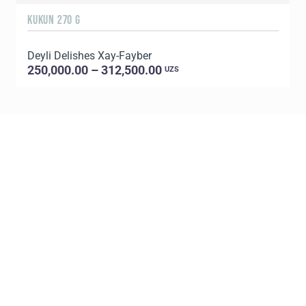
KUKUN 270 G
1
Deyli Delishes Xay-Fayber
L
250,000.00 – 312,500.00
UZS