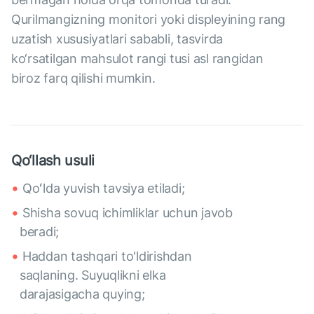
Qurilmangizning monitori yoki displeyining rang
uzatish xususiyatlari sababli, tasvirda
ko‘rsatilgan mahsulot rangi tusi asl rangidan
biroz farq qilishi mumkin.
Qo‘llash usuli
Qoʻlda yuvish tavsiya etiladi;
Shisha sovuq ichimliklar uchun javob
beradi;
Haddan tashqari to'ldirishdan
saqlaning. Suyuqlikni elka
darajasigacha quying;