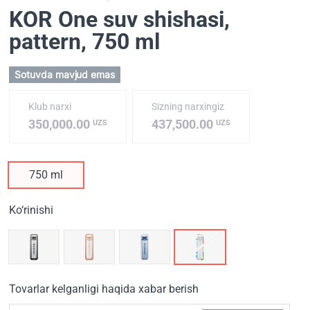
KOR One suv shishasi,
pattern
, 750 ml
Sotuvda mavjud emas
Klub narxi
Sizning narxingiz
350,000.00
437,500.00
UZS
UZS
750 ml
Ko‘rinishi
Tovarlar kelganligi haqida xabar berish