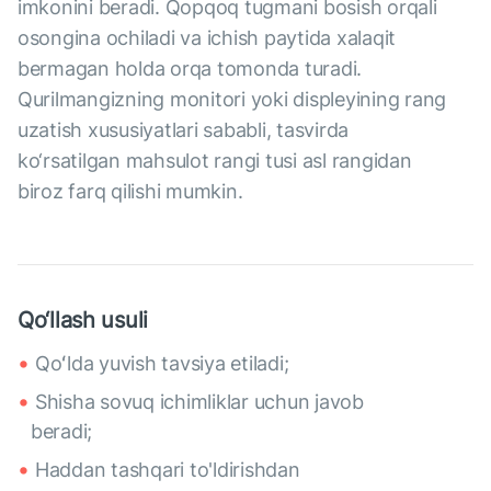
imkonini beradi. Qopqoq tugmani bosish orqali
osongina ochiladi va ichish paytida xalaqit
bermagan holda orqa tomonda turadi.
Qurilmangizning monitori yoki displeyining rang
uzatish xususiyatlari sababli, tasvirda
ko‘rsatilgan mahsulot rangi tusi asl rangidan
biroz farq qilishi mumkin.
Qo‘llash usuli
Qoʻlda yuvish tavsiya etiladi;
Shisha sovuq ichimliklar uchun javob
beradi;
Haddan tashqari to'ldirishdan