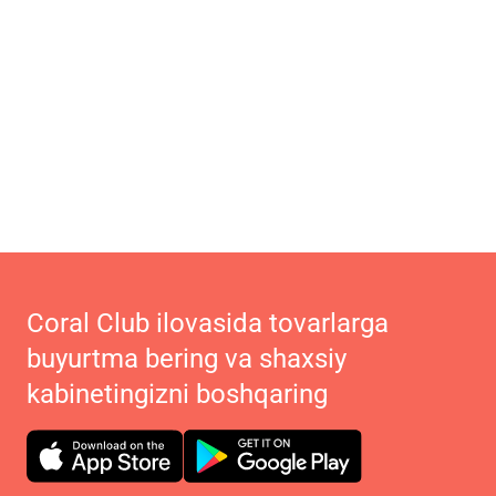
Coral Club ilovasida tovarlarga
buyurtma bering va shaxsiy
kabinetingizni boshqaring