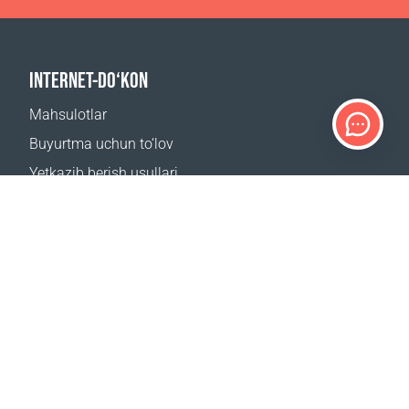
INTERNET-DO‘KON
Mahsulotlar
Buyurtma uchun to‘lov
Yetkazib berish usullari
Qaytarish
Yetkazib berish kalkulyatori
Sayt xaritasi
QO‘LLAB-QUVVATLASH
Bog‘lanish uchun
Tez-tez beriladigan savollar