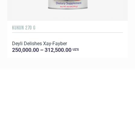
KUKUN 270 G
1
Deyli Delishes Xay-Fayber
L
250,000.00 – 312,500.00
UZS