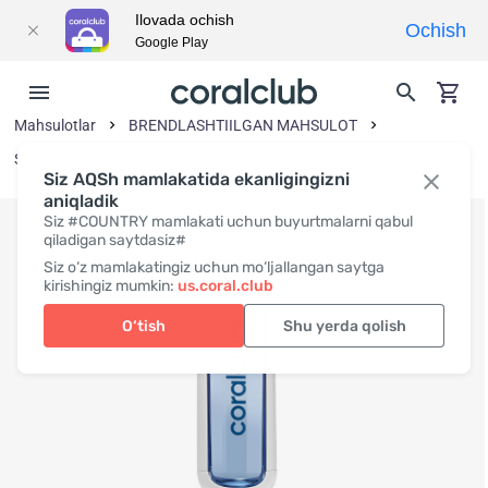
Ilovada ochish
Ochish
Google Play
Mahsulotlar
BRENDLASHTIILGAN MAHSULOT
Sport tovarlari
Siz AQSh mamlakatida ekanligingizni
aniqladik
Siz #COUNTRY mamlakati uchun buyurtmalarni qabul
qiladigan saytdasiz#
Siz o‘z mamlakatingiz uchun mo‘ljallangan saytga
kirishingiz mumkin:
us.coral.club
O‘tish
Shu yerda qolish