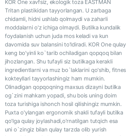
KOR One xavfsiz, ekologik toza EASTMAN
Tritan plastikidan tayyorlangan. U zarbaga
chidamli, hidni ushlab qolmaydi va zaharli
moddalarni o'z ichiga olmaydi. Butilka kundalik
foydalanish uchun juda mos keladi va kun
davomida suv balansini to'ldiradi. KOR One qulay
keng bo'yinli ko`tarib ochiladigan qopqoq bilan
jihozlangan. Shu tufayli siz butilkaga kerakli
ingredientlarni va muz bo`laklarini qo'shib, fitnes
kokteyllari tayyorlashingiz ham mumkin.
Olinadigan qopqoqning maxsus dizayni butilka
og`zini mahkam yopadi, shu bois uning doim
toza turishiga ishonch hosil qilishingiz mumkin.
Puxta o'ylangan ergonomik shakli tufayli butilka
qo'lga qulay joylashadi,o'rnatilgan tutqich esa
uni o`zingiz bilan qulay tarzda olib yurish