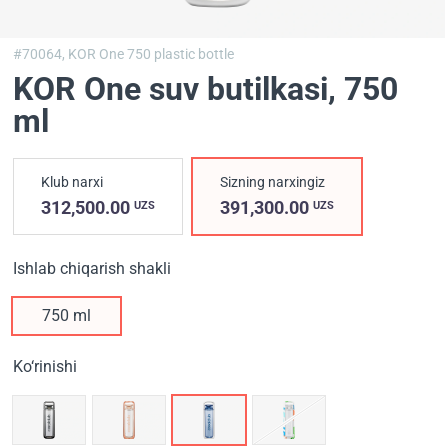
#70064,
KOR One 750 plastic bottle
KOR One suv butilkasi
, 750
ml
Klub narxi
Sizning narxingiz
312,500.00
391,300.00
UZS
UZS
Ishlab chiqarish shakli
750 ml
Ko‘rinishi