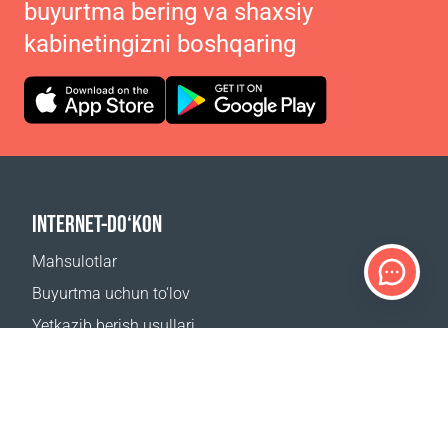
buyurtma bering va shaxsiy
kabinetingizni boshqaring
INTERNET-DO‘KON
Mahsulotlar
Buyurtma uchun to‘lov
Yetkazib berish usullari
Qaytarish
Yetkazib berish kalkulyatori
Sayt xaritasi