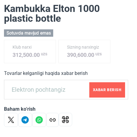
Kambukka Elton 1000
plastic bottle
Sotuvda mavjud emas
Klub narxi
Sizning narxingiz
312,500.00
390,600.00
UZS
UZS
Tovarlar kelganligi haqida xabar berish
XABAR BERISH
Baham ko‘rish