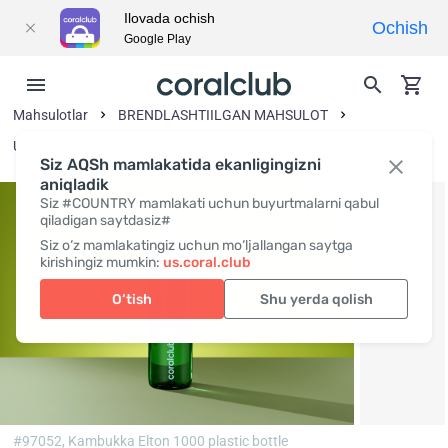
Ilovada ochish
Ochish
Google Play
Mahsulotlar
BRENDLASHTIILGAN MAHSULOT
Uy-ro‘zg‘or buyumlari
Siz AQSh mamlakatida ekanligingizni
aniqladik
Siz #COUNTRY mamlakati uchun buyurtmalarni qabul
qiladigan saytdasiz#
Siz o‘z mamlakatingiz uchun mo‘ljallangan saytga
kirishingiz mumkin:
us.coral.club
O‘tish
Shu yerda qolish
#97052,
Kambukka Elton 1000 plastic bottle