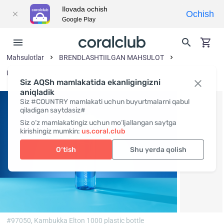
Ilovada ochish
Ochish
Google Play
Mahsulotlar
BRENDLASHTIILGAN MAHSULOT
Uy-ro‘zg‘or buyumlari
Siz AQSh mamlakatida ekanligingizni
aniqladik
Siz #COUNTRY mamlakati uchun buyurtmalarni qabul
qiladigan saytdasiz#
Siz o‘z mamlakatingiz uchun mo‘ljallangan saytga
kirishingiz mumkin:
us.coral.club
O‘tish
Shu yerda qolish
#97050,
Kambukka Elton 1000 plastic bottle