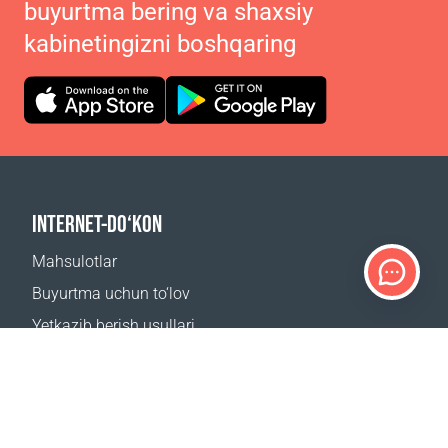
buyurtma bering va shaxsiy
kabinetingizni boshqaring
INTERNET-DO‘KON
Mahsulotlar
Buyurtma uchun to‘lov
Yetkazib berish usullari
Qaytarish
Yetkazib berish kalkulyatori
Sayt xaritasi