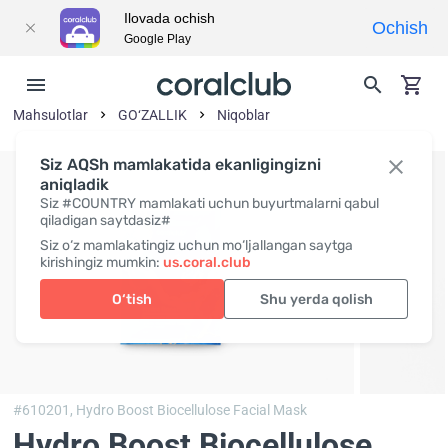
Ilovada ochish
Ochish
Google Play
Mahsulotlar
GO‘ZALLIK
Niqoblar
Siz AQSh mamlakatida ekanligingizni
aniqladik
Siz #COUNTRY mamlakati uchun buyurtmalarni qabul
qiladigan saytdasiz#
Siz o‘z mamlakatingiz uchun mo‘ljallangan saytga
kirishingiz mumkin:
us.coral.club
O‘tish
Shu yerda qolish
#610201,
Hydro Boost Biocellulose Facial Mask
Hydro Boost Biocellulose