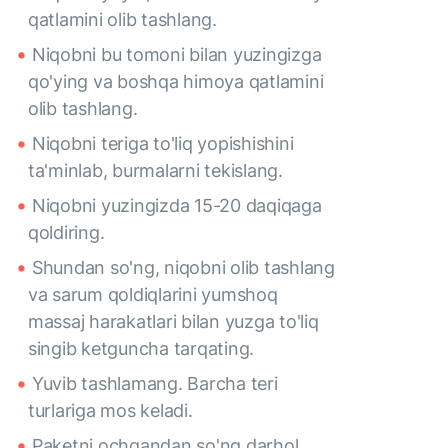
qatlamini olib tashlang.
Niqobni bu tomoni bilan yuzingizga
qo'ying va boshqa himoya qatlamini
olib tashlang.
Niqobni teriga to'liq yopishishini
ta'minlab, burmalarni tekislang.
Niqobni yuzingizda 15-20 daqiqaga
qoldiring.
Shundan so'ng, niqobni olib tashlang
va sarum qoldiqlarini yumshoq
massaj harakatlari bilan yuzga to'liq
singib ketguncha tarqating.
Yuvib tashlamang. Barcha teri
turlariga mos keladi.
Paketni ochgandan so'ng darhol