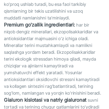
ko'proq ushlab turadi, bu esa faol tarkibiy
qismlarning bir tekis uzatilishini va uzoq
muddatli namlanishni ta'minlaydi.
Premium go'zallik ingredientlari:
har bir
niqob dengiz minerallari, ekzopolisakkaridlar va
antioksidantlar majmuasini o'z ichiga oladi.
Minerallar terini mustahkamlaydi va namlikni
saqlashga yordam beradi. Ekzopolisakkaridlar
terini ekologik stressdan himoya qiladi, mayda
chiziqlar va ajinlarni kamaytiradi va
yumshatuvchi effekt yaratadi. Yosunlar
antioksidantlari oksidlovchi stressni kamaytiradi
va kollagen sintezini rag'batlantiradi, terining
sog'lom, namlangan va yorqin ko'rinishini beradi.
Gialuron kislotasi va natriy gialuronat
suvni
tortadi va terining chuqur qatlamlarini to'ydiradi