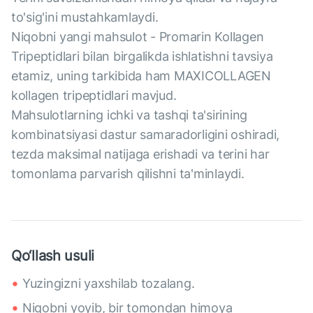
to'sig'ini mustahkamlaydi.
Niqobni yangi mahsulot - Promarin Kollagen
Tripeptidlari bilan birgalikda ishlatishni tavsiya
etamiz, uning tarkibida ham MAXICOLLAGEN
kollagen tripeptidlari mavjud.
Mahsulotlarning ichki va tashqi ta'sirining
kombinatsiyasi dastur samaradorligini oshiradi,
tezda maksimal natijaga erishadi va terini har
tomonlama parvarish qilishni ta'minlaydi.
Qo‘llash usuli
Yuzingizni yaxshilab tozalang.
Niqobni yoyib, bir tomondan himoya