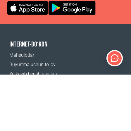
INTERNET-DO‘KON
Mahsulotlar
Buyurtma uchun to‘lov
Yetkazib berish usullari
Qaytarish
Yetkazib berish kalkulyatori
Sayt xaritasi
QO‘LLAB-QUVVATLASH