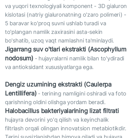
va yuqori texnologiyali komponent - 3D gialuron
kislotasi (natriy gialuronatning o'zaro polimeri) -
5 baravar ko'proq suvni ushlab turadi va
to'plangan namlik zaxirasini asta-sekin
bo'shatib, uzoq vaqt namlashni ta'minlaydi.
Jigarrang suv o'tlari ekstrakti (Ascophyllum
nodosum)
- hujayralarni namlik bilan to'ydiradi
va antioksidant xususiyatlarga ega.
Dengiz uzumining ekstrakti (Caulerpa
Lentillifera)
- terining namligini oshiradi va foto
qarishning oldini olishga yordam beradi.
Halobacillus bakteriyalarining lizat filtrati
hujayra devorini yo'q qilish va keyinchalik
filtrlash orqali olingan innovatsion metabiotikdir.
Terini suvsizlanishdan himoya qiladi va hujayra