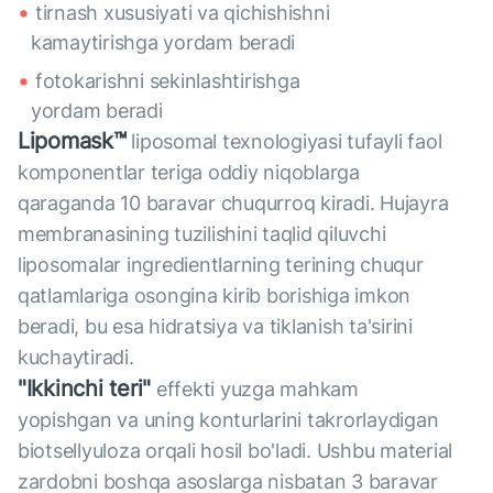
tirnash xususiyati va qichishishni
kamaytirishga yordam beradi
fotokarishni sekinlashtirishga
yordam beradi
Lipomask™
liposomal texnologiyasi tufayli faol
komponentlar teriga oddiy niqoblarga
qaraganda 10 baravar chuqurroq kiradi. Hujayra
membranasining tuzilishini taqlid qiluvchi
liposomalar ingredientlarning terining chuqur
qatlamlariga osongina kirib borishiga imkon
beradi, bu esa hidratsiya va tiklanish ta'sirini
kuchaytiradi.
"Ikkinchi teri"
effekti yuzga mahkam
yopishgan va uning konturlarini takrorlaydigan
biotsellyuloza orqali hosil bo'ladi. Ushbu material
zardobni boshqa asoslarga nisbatan 3 baravar