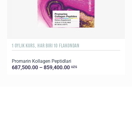
1 OYLIK KURS, HAR BIRI 10 FLAKONDAN
3
Promarin Kollagen Peptidlari
T
687,500.00 – 859,400.00
UZS