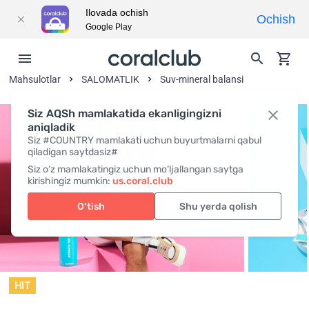
Ilovada ochish
Ochish
Google Play
Mahsulotlar
SALOMATLIK
Suv-mineral balansi
Siz AQSh mamlakatida ekanligingizni
aniqladik
Siz #COUNTRY mamlakati uchun buyurtmalarni qabul
qiladigan saytdasiz#
Siz o‘z mamlakatingiz uchun mo‘ljallangan saytga
kirishingiz mumkin:
us.coral.club
O‘tish
Shu yerda qolish
HIT