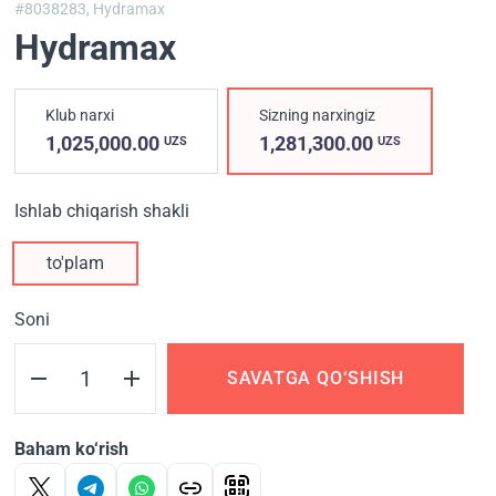
#8038283,
Hydramax
Hydramax
Klub narxi
Sizning narxingiz
1,025,000.00
1,281,300.00
UZS
UZS
Ishlab chiqarish shakli
to'plam
Soni
SAVATGA QO‘SHISH
Baham ko‘rish