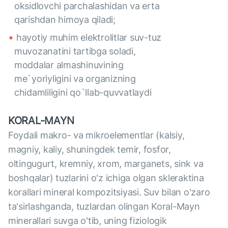
oksidlovchi parchalashidan va erta
qarishdan himoya qiladi;
hayotiy muhim elektrolitlar suv-tuz
muvozanatini tartibga soladi,
moddalar almashinuvining
me`yoriyligini va organizning
chidamliligini qo`llab-quvvatlaydi
KORAL-MAYN
Foydali makro- va mikroelementlar (kalsiy,
magniy, kaliy, shuningdek temir, fosfor,
oltingugurt, kremniy, xrom, marganets, sink va
boshqalar) tuzlarini o'z ichiga olgan skleraktina
korallari mineral kompozitsiyasi. Suv bilan o'zaro
ta'sirlashganda, tuzlardan olingan Koral-Mayn
minerallari suvga o'tib, uning fiziologik