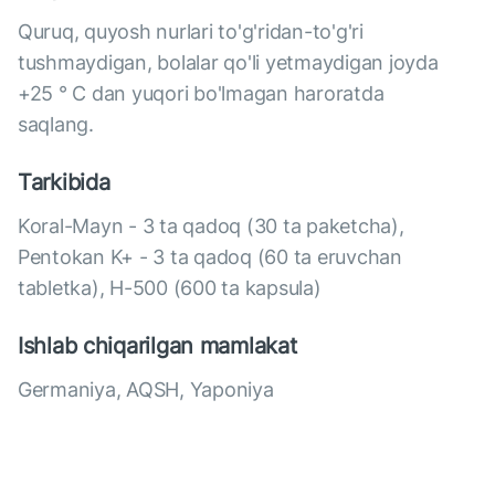
Quruq, quyosh nurlari to'g'ridan-to'g'ri
tushmaydigan, bolalar qo'li yetmaydigan joyda
+25 ° C dan yuqori bo'lmagan haroratda
saqlang.
Tarkibida
Koral-Mayn - 3 ta qadoq (30 ta paketcha),
Pentokan K+ - 3 ta qadoq (60 ta eruvchan
tabletka), H-500 (600 ta kapsula)
Ishlab chiqarilgan mamlakat
Germaniya, AQSH, Yaponiya