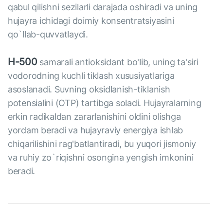
qabul qilishni sezilarli darajada oshiradi va uning
hujayra ichidagi doimiy konsentratsiyasini
qo`llab-quvvatlaydi.
H-500
samarali antioksidant bo'lib, uning ta'siri
vodorodning kuchli tiklash xususiyatlariga
asoslanadi. Suvning oksidlanish-tiklanish
potensialini (OTP) tartibga soladi. Hujayralarning
erkin radikaldan zararlanishini oldini olishga
yordam beradi va hujayraviy energiya ishlab
chiqarilishini rag'batlantiradi, bu yuqori jismoniy
va ruhiy zo`riqishni osongina yengish imkonini
beradi.