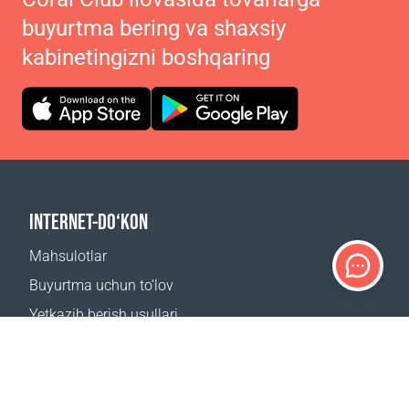
buyurtma bering va shaxsiy
kabinetingizni boshqaring
INTERNET-DO‘KON
Mahsulotlar
Buyurtma uchun to‘lov
Yetkazib berish usullari
Qaytarish
Yetkazib berish kalkulyatori
Sayt xaritasi