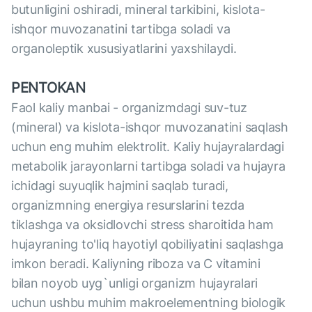
butunligini oshiradi, mineral tarkibini, kislota-
ishqor muvozanatini tartibga soladi va
organoleptik xususiyatlarini yaxshilaydi.
PENTOKAN
Faol kaliy manbai - organizmdagi suv-tuz
(mineral) va kislota-ishqor muvozanatini saqlash
uchun eng muhim elektrolit. Kaliy hujayralardagi
metabolik jarayonlarni tartibga soladi va hujayra
ichidagi suyuqlik hajmini saqlab turadi,
organizmning energiya resurslarini tezda
tiklashga va oksidlovchi stress sharoitida ham
hujayraning to'liq hayotiyl qobiliyatini saqlashga
imkon beradi. Kaliyning riboza va C vitamini
bilan noyob uyg`unligi organizm hujayralari
uchun ushbu muhim makroelementning biologik