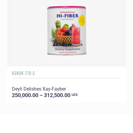
KUKUN 270 G
5
Deyli Delishes Xay-Fayber
D
250,000.00 – 312,500.00
UZS