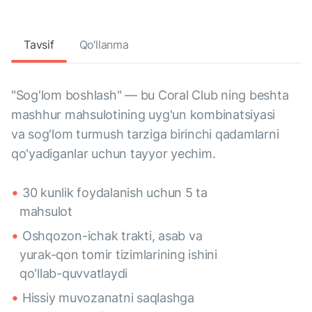
Tavsif
Qo‘llanma
"Sog'lom boshlash" — bu Coral Club ning beshta
mashhur mahsulotining uyg'un kombinatsiyasi
va sog'lom turmush tarziga birinchi qadamlarni
qo'yadiganlar uchun tayyor yechim.
30 kunlik foydalanish uchun 5 ta
mahsulot
Oshqozon-ichak trakti, asab va
yurak-qon tomir tizimlarining ishini
qo'llab-quvvatlaydi
Hissiy muvozanatni saqlashga