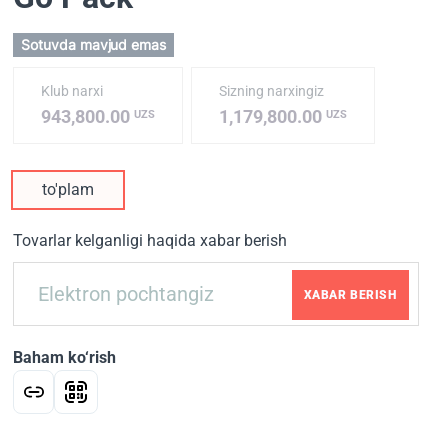
Sotuvda mavjud emas
Klub narxi
Sizning narxingiz
943,800.00
1,179,800.00
UZS
UZS
to'plam
Tovarlar kelganligi haqida xabar berish
XABAR BERISH
Baham ko‘rish