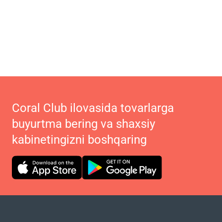
Coral Club ilovasida tovarlarga
buyurtma bering va shaxsiy
kabinetingizni boshqaring