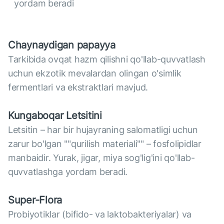
yordam beradi
Chaynaydigan papayya
Tarkibida ovqat hazm qilishni qo'llab-quvvatlash
uchun ekzotik mevalardan olingan o'simlik
fermentlari va ekstraktlari mavjud.
Kungaboqar Letsitini
Letsitin – har bir hujayraning salomatligi uchun
zarur bo'lgan ""qurilish materiali"" – fosfolipidlar
manbaidir. Yurak, jigar, miya sog'lig'ini qo'llab-
quvvatlashga yordam beradi.
Super-Flora
Probiyotiklar (bifido- va laktobakteriyalar) va