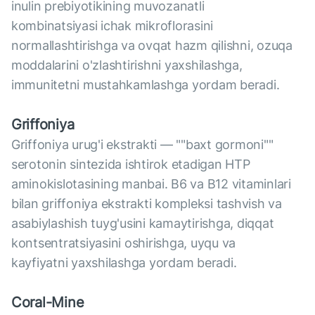
inulin prebiyotikining muvozanatli
kombinatsiyasi ichak mikroflorasini
normallashtirishga va ovqat hazm qilishni, ozuqa
moddalarini o'zlashtirishni yaxshilashga,
immunitetni mustahkamlashga yordam beradi.
Griffoniya
Griffoniya urug'i ekstrakti — ""baxt gormoni""
serotonin sintezida ishtirok etadigan HTP
aminokislotasining manbai. B6 va B12 vitaminlari
bilan griffoniya ekstrakti kompleksi tashvish va
asabiylashish tuyg'usini kamaytirishga, diqqat
kontsentratsiyasini oshirishga, uyqu va
kayfiyatni yaxshilashga yordam beradi.
Coral-Mine