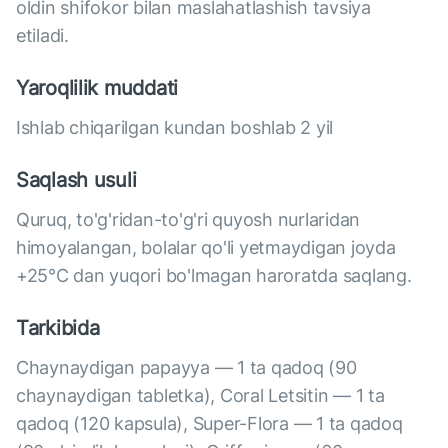
oldin shifokor bilan maslahatlashish tavsiya
etiladi.
Yaroqlilik muddati
Ishlab chiqarilgan kundan boshlab 2 yil
Saqlash usuli
Quruq, to'g'ridan-to'g'ri quyosh nurlaridan
himoyalangan, bolalar qo'li yetmaydigan joyda
+25°C dan yuqori bo'lmagan haroratda saqlang.
Tarkibida
Chaynaydigan papayya — 1 ta qadoq (90
chaynaydigan tabletka), Coral Letsitin — 1 ta
qadoq (120 kapsula), Super-Flora — 1 ta qadoq