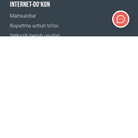
INTERNET-DO‘KON
Mahsulotlar
Buyurtma uchun to‘lov
Yetkazib berish usullari
Qaytarish
Yetkazib berish kalkulyatori
Sayt xaritasi
QO‘LLAB-QUVVATLASH
Bog‘lanish uchun
Tez-tez beriladigan savollar
Qayerdan sotib olsa boʻladi
BIZNING SAYTLARIMIZ