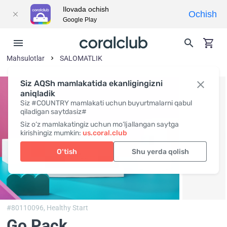
Ilovada ochish
Ochish
Google Play
Mahsulotlar
SALOMATLIK
Siz AQSh mamlakatida ekanligingizni
aniqladik
Siz #COUNTRY mamlakati uchun buyurtmalarni qabul
qiladigan saytdasiz#
Siz o‘z mamlakatingiz uchun mo‘ljallangan saytga
kirishingiz mumkin:
us.coral.club
O‘tish
Shu yerda qolish
#80110096,
Healthy Start
Go Pack