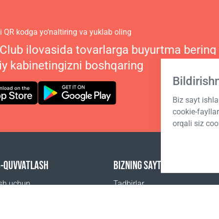
 QR kodga yo‘naltiring va yuklab oling
 Club ilovasida tovarlarga buyurtma bering
iy kabinetingizni boshqaring
Bildiris
Biz sayt ishl
cookie-fayll
orqali siz coo
B-QUVVATLASH
BIZNING SAYTLARIMIZ
ish uchun
Tadbirlar
beriladigan savollar
Coral Business Academy
 sotib olsa boʻladi