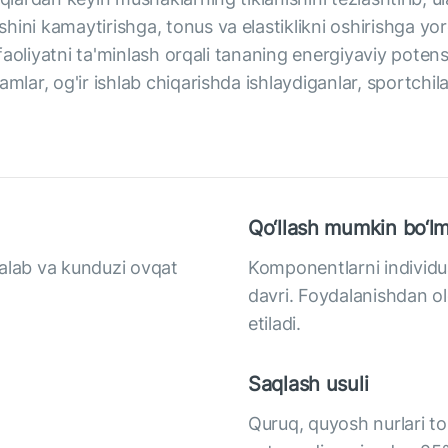
hini kamaytirishga, tonus va elastiklikni oshirishga yo
 faoliyatni ta'minlash orqali tananing energiyaviy potensia
mlar, og'ir ishlab chiqarishda ishlaydiganlar, sportchila
Qo‘llash mumkin bo‘lm
talab va kunduzi ovqat
Komponentlarni individua
davri. Foydalanishdan ol
etiladi.
Saqlash usuli
Quruq, quyosh nurlari to'