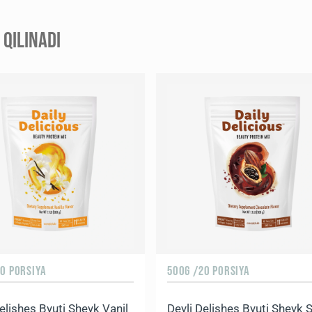
QILINADI
0 PORSIYA
500G /20 PORSIYA
elishes Byuti Sheyk Vanil