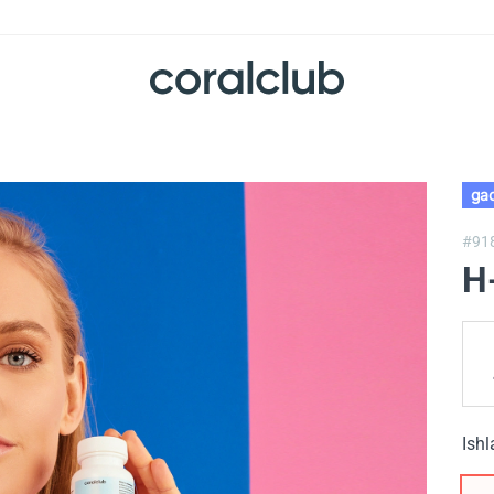
gac
#91
H
Ishl