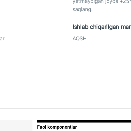
yetmaydigan joyda +25°
saqlang.
Ishlab chiqarilgan ma
ar.
AQSH
Faol komponentlar