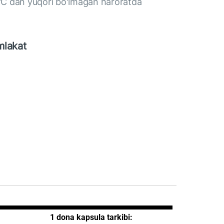
C dan yuqori bo'lmagan haroratda
mlakat
1 dona kapsula tarkibi: