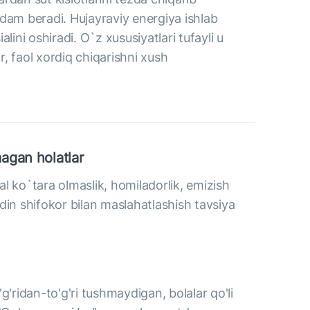
rdam beradi. Hujayraviy energiya ishlab
lini oshiradi. O`z xususiyatlari tufayli u
r, faol xordiq chiqarishni xush
agan holatlar
l ko`tara olmaslik, homiladorlik, emizish
din shifokor bilan maslahatlashish tavsiya
g'ridan-to'g'ri tushmaydigan, bolalar qo'li