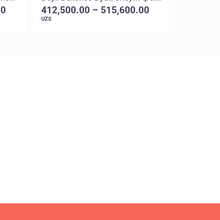
00
412,500.00 – 515,600.00
375,000
UZS
UZS