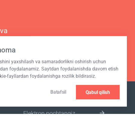
 va
hnoma
ashini yaxshilash va samaradorlikni oshirish uchun
ardan foydalanamiz. Saytdan foydalanishda davom etish
kie-fayllardan foydalanishga rozilik bildirasiz.
Batafsil
Qabul qilish
JO‘NATMAGA OBUNA BO‘LISH