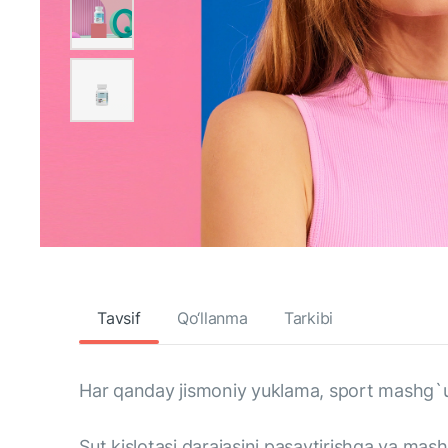
Tavsif
Qo‘llanma
Tarkibi
Har qanday jismoniy yuklama, sport mashg`ulot
Sut kislotasi darajasini pasaytirishga va mash