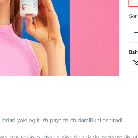
Son
Bah
lari yoki og'ir ish paytida chidamlilikni oshiradi.
qlardan keyin mushaklarning tiklanishini tezlashtirib, ul