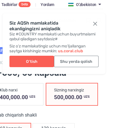
Tadbirlar
|
Yordam
O'zbekiston
beta
Kirish / Qo‘shilish
Siz AQSh mamlakatida
ekanligingizni aniqladik
Siz #COUNTRY mamlakati uchun buyurtmalarni
qabul qiladigan saytdasiz#
Siz o‘z mamlakatingiz uchun mo‘ljallangan
ha yaroqli: 10.26
HIT
saytga kirishingiz mumkin:
us.coral.club
O‘tish
Shu yerda qolish
800,
H-500
-500
, 60 kapsula
Klub narxi
Sizning narxingiz
400,000.00
500,000.00
UZS
UZS
ab chiqarish shakli