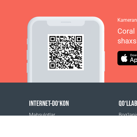
Kamerani
Coral
shaxs
INTERNET-DO‘KON
QO‘LLA
Mahsulotlar
Bog‘lan
Buyurtma uchun to‘lov
Tez-tez 
Yetkazib berish usullari
Qayerdan