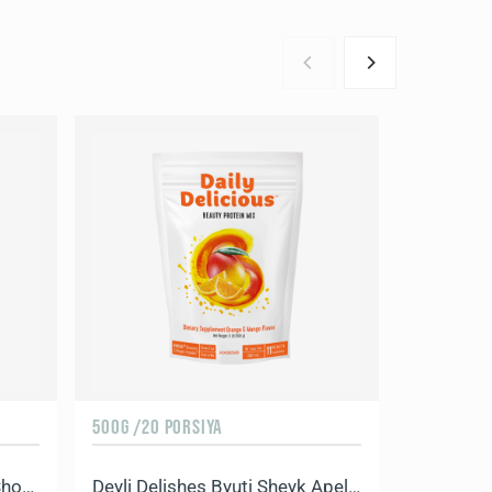
500G /20 PORSIYA
90 KAPSUL
Deyli Delishes Byuti Sheyk Shokolad
Deyli Delishes Byuti Sheyk Apelsin-Mango
Mayndse