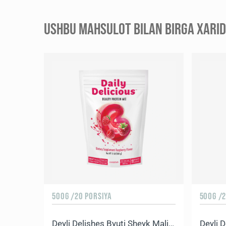
USHBU MAHSULOT BILAN BIRGA XARID 
500G /20 PORSIYA
500G /2
Deyli Delishes Byuti Sheyk Malina
Deyli D