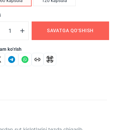
60 kapsula
120 kapsula
i
SAVATGA QO‘SHISH
am ko‘rish
ardan sut kislotlarini tezda chiqarib