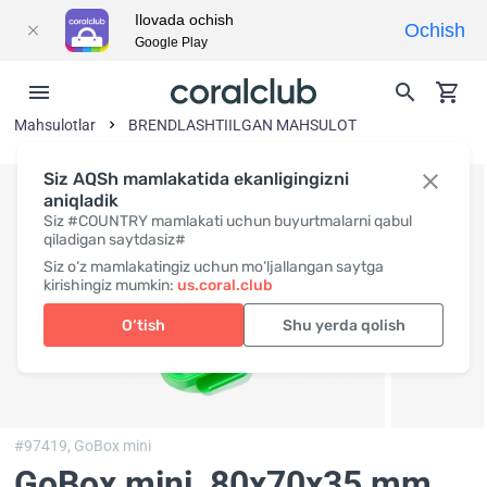
Ilovada ochish
Ochish
Google Play
Mahsulotlar
BRENDLASHTIILGAN MAHSULOT
Siz AQSh mamlakatida ekanligingizni
aniqladik
Siz #COUNTRY mamlakati uchun buyurtmalarni qabul
qiladigan saytdasiz#
Siz o‘z mamlakatingiz uchun mo‘ljallangan saytga
kirishingiz mumkin:
us.coral.club
O‘tish
Shu yerda qolish
#97419,
GoBox mini
GoBox mini
, 80x70x35 mm