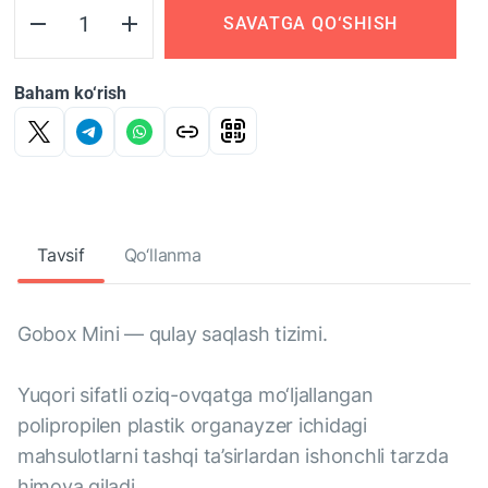
SAVATGA QO‘SHISH
Baham ko‘rish
Tavsif
Qo‘llanma
Gobox Mini — qulay saqlash tizimi.
Yuqori sifatli oziq-ovqatga mo‘ljallangan
polipropilen plastik organayzer ichidagi
mahsulotlarni tashqi ta’sirlardan ishonchli tarzda
himoya qiladi.