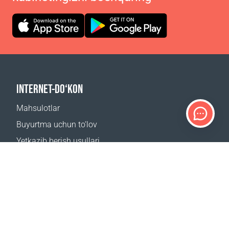
INTERNET-DO‘KON
Mahsulotlar
Buyurtma uchun to‘lov
Yetkazib berish usullari
Qaytarish
Yetkazib berish kalkulyatori
Sayt xaritasi
QO‘LLAB-QUVVATLASH