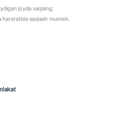
aydigan joyda saqlang;
 haroratida saqlash mumkin.
mlakat