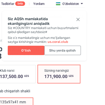
Tadbirlar
|
Yordam
O'zbekiston
beta
Kirish / Qo‘shilish
Siz AQSh mamlakatida
ekanligingizni aniqladik
Siz #COUNTRY mamlakati uchun buyurtmalarni
qabul qiladigan saytdasiz#
Siz o‘z mamlakatingiz uchun mo‘ljallangan
663,
GoBox midi
saytga kirishingiz mumkin:
us.coral.club
oBox midi, moviy
,
O‘tish
Shu yerda qolish
35х97х41 mm
Klub narxi
Sizning narxingiz
137,500.00
171,900.00
UZS
UZS
ab chiqarish shakli
135х97х41 mm