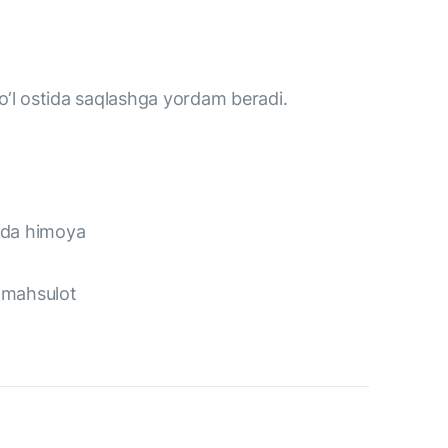
‘l ostida saqlashga yordam beradi.
rzda himoya
n mahsulot