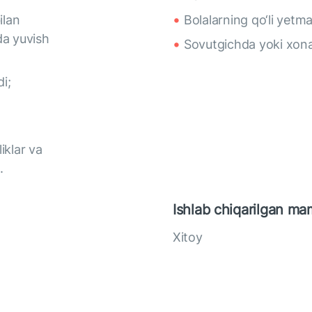
ilan
Bolalarning qo‘li yetm
da yuvish
Sovutgichda yoki xona
i;
iklar va
.
Ishlab chiqarilgan ma
Xitoy