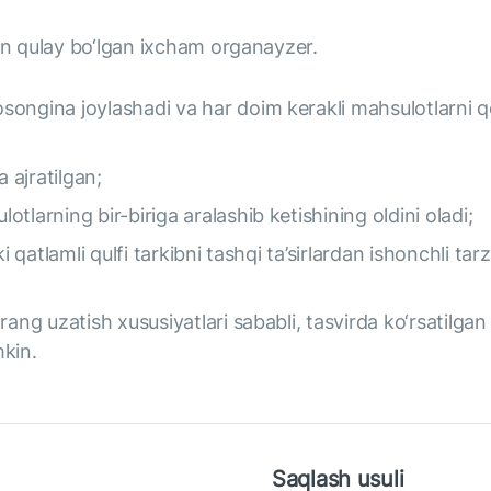
hun qulay bo‘lgan ixcham organayzer.
ngina joylashadi va har doim kerakli mahsulotlarni qo
 ajratilgan;
larning bir-biriga aralashib ketishining oldini oladi;
i qatlamli qulfi tarkibni tashqi ta’sirlardan ishonchli ta
rang uzatish xususiyatlari sababli, tasvirda ko‘rsatilga
mkin.
Saqlash usuli