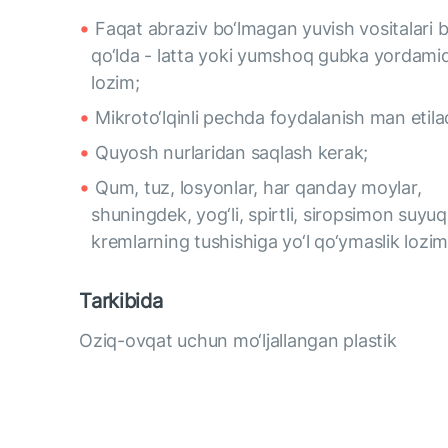
Faqat abraziv bo‘lmagan yuvish vositalari b
qo‘lda - latta yoki yumshoq gubka yordami
lozim;
Mikroto‘lqinli pechda foydalanish man etilad
Quyosh nurlaridan saqlash kerak;
Qum, tuz, losyonlar, har qanday moylar,
shuningdek, yog‘li, spirtli, siropsimon suyuql
kremlarning tushishiga yo‘l qo‘ymaslik lozim
Tarkibida
Oziq-ovqat uchun mo‘ljallangan plastik