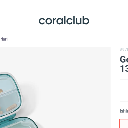
rlari
#97
G
1
Ishl