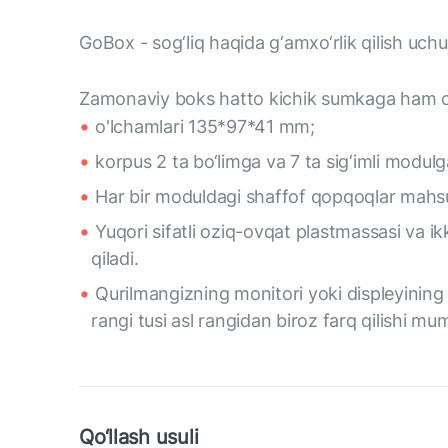
GoBox - sog‘liq haqida g‘amxo‘rlik qilish uc
Zamonaviy boks hatto kichik sumkaga ham oso
o'lchamlari 135*97*41 mm;
korpus 2 ta bo‘limga va 7 ta sig‘imli modulga
Har bir moduldagi shaffof qopqoqlar mahsulot
Yuqori sifatli oziq-ovqat plastmassasi va ikk
qiladi.
Qurilmangizning monitori yoki displeyining 
rangi tusi asl rangidan biroz farq qilishi mu
Qo‘llash usuli