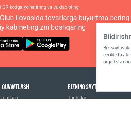
 QR kodga yo‘naltiring va yuklab oling
 Club ilovasida tovarlarga buyurtma bering
iy kabinetingizni boshqaring
Bildiris
Biz sayt ishl
cookie-fayll
orqali siz coo
B-QUVVATLASH
BIZNING SAYTLARIMIZ
ish uchun
Tadbirlar
beriladigan savollar
Coral Business Academy
 sotib olsa boʻladi