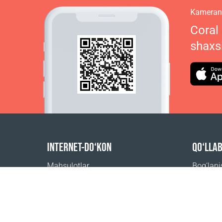
Kamerani
Coral
shaxs
INTERNET-DO‘KON
QO‘LLA
Mahsulotlar
Bog‘lan
Buyurtma uchun to‘lov
Tez-tez 
Yetkazib berish usullari
Qayerdan
Qaytarish