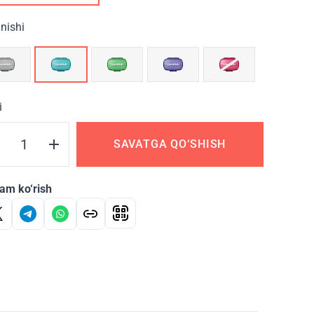
inishi
i
SAVATGA QO‘SHISH
am ko‘rish