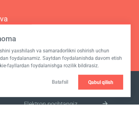
 va
hnoma
ashini yaxshilash va samaradorlikni oshirish uchun
ardan foydalanamiz. Saytdan foydalanishda davom etish
kie-fayllardan foydalanishga rozilik bildirasiz.
Batafsil
Qabul qilish
JO‘NATMAGA OBUNA BO‘LISH