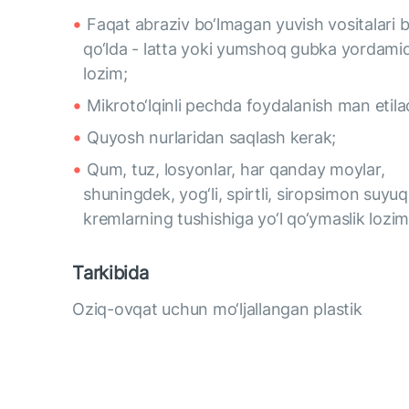
Faqat abraziv bo‘lmagan yuvish vositalari b
qo‘lda - latta yoki yumshoq gubka yordami
lozim;
Mikroto‘lqinli pechda foydalanish man etilad
Quyosh nurlaridan saqlash kerak;
Qum, tuz, losyonlar, har qanday moylar,
shuningdek, yog‘li, spirtli, siropsimon suyuql
kremlarning tushishiga yo‘l qo‘ymaslik lozim
Tarkibida
Oziq-ovqat uchun mo‘ljallangan plastik