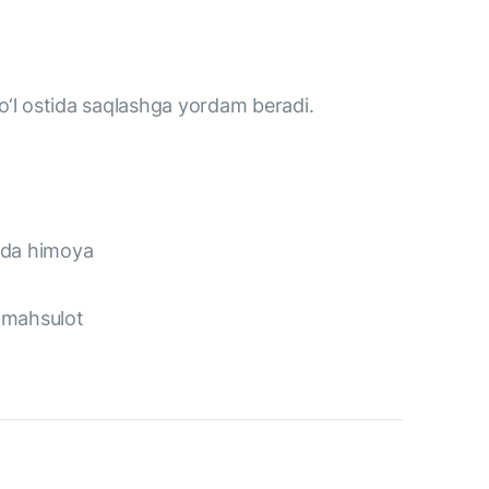
‘l ostida saqlashga yordam beradi.
rzda himoya
n mahsulot