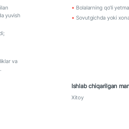
ilan
Bolalarning qo‘li yetm
da yuvish
Sovutgichda yoki xona
i;
iklar va
.
Ishlab chiqarilgan ma
Xitoy