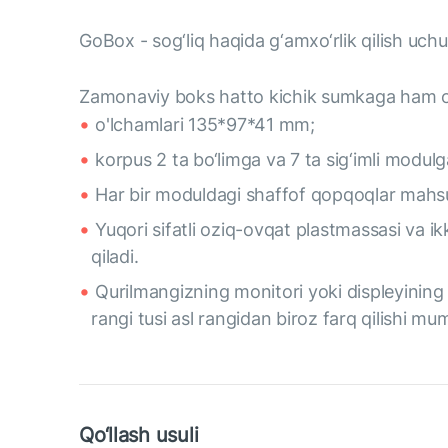
GoBox - sog‘liq haqida g‘amxo‘rlik qilish uc
Zamonaviy boks hatto kichik sumkaga ham oso
o'lchamlari 135*97*41 mm;
korpus 2 ta bo‘limga va 7 ta sig‘imli modulga
Har bir moduldagi shaffof qopqoqlar mahsulot
Yuqori sifatli oziq-ovqat plastmassasi va ikk
qiladi.
Qurilmangizning monitori yoki displeyining 
rangi tusi asl rangidan biroz farq qilishi mu
Qo‘llash usuli