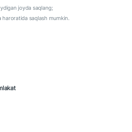
aydigan joyda saqlang;
 haroratida saqlash mumkin.
mlakat