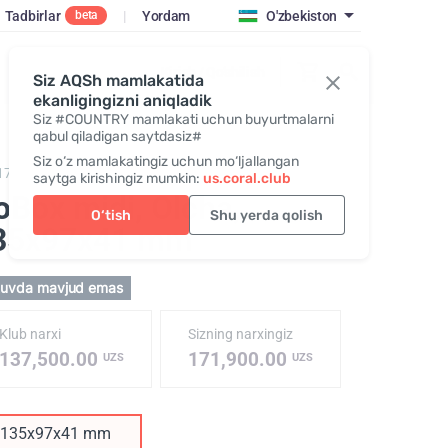
Tadbirlar
|
Yordam
O'zbekiston
beta
Kirish / Qo‘shilish
Siz AQSh mamlakatida
ekanligingizni aniqladik
Siz #COUNTRY mamlakati uchun buyurtmalarni
qabul qiladigan saytdasiz#
Siz o‘z mamlakatingiz uchun mo‘ljallangan
179,
GoBox midi
saytga kirishingiz mumkin:
us.coral.club
oBox midi, Olcha
,
O‘tish
Shu yerda qolish
35х97х41 mm
tuvda mavjud emas
Klub narxi
Sizning narxingiz
137,500.00
171,900.00
UZS
UZS
135х97х41 mm