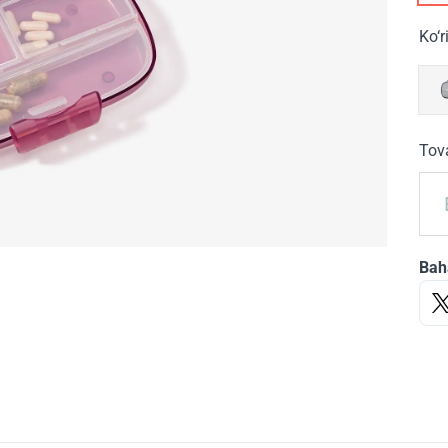
Ko‘r
Tova
Bah