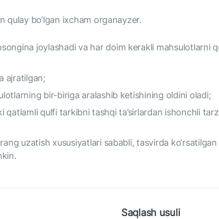
hun qulay bo‘lgan ixcham organayzer.
ngina joylashadi va har doim kerakli mahsulotlarni qo
 ajratilgan;
larning bir-biriga aralashib ketishining oldini oladi;
i qatlamli qulfi tarkibni tashqi ta’sirlardan ishonchli ta
rang uzatish xususiyatlari sababli, tasvirda ko‘rsatilga
mkin.
Saqlash usuli