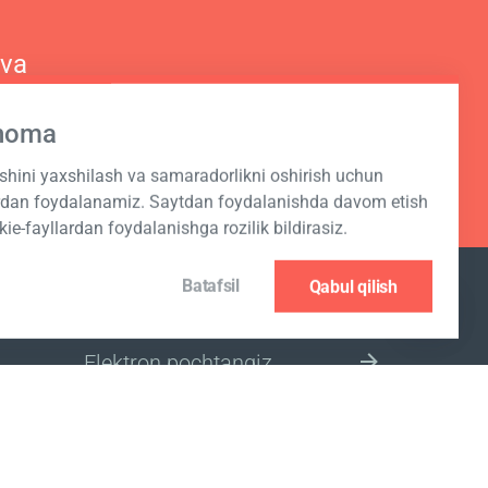
 va
hnoma
ashini yaxshilash va samaradorlikni oshirish uchun
ardan foydalanamiz. Saytdan foydalanishda davom etish
kie-fayllardan foydalanishga rozilik bildirasiz.
Batafsil
Qabul qilish
JO‘NATMAGA OBUNA BO‘LISH