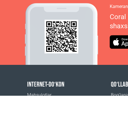
Kamerani
Coral
shaxs
INTERNET-DO‘KON
QO‘LLA
Mahsulotlar
Bog‘lan
Buyurtma uchun to‘lov
Tez-tez 
Yetkazib berish usullari
Qayerdan
Qaytarish