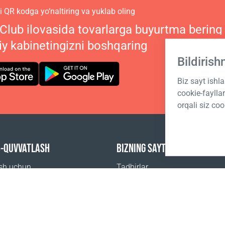
 QR kodga yo‘naltiring va yuklab oling
 Club ilovasida tovarlarga buyurtma bering
iy kabinetingizni boshqaring
Bildiris
Biz sayt ishl
cookie-fayll
orqali siz coo
B-QUVVATLASH
BIZNING SAYTLARIMIZ
ish uchun
Tadbirlar
beriladigan savollar
Coral Business Academy
 sotib olsa boʻladi