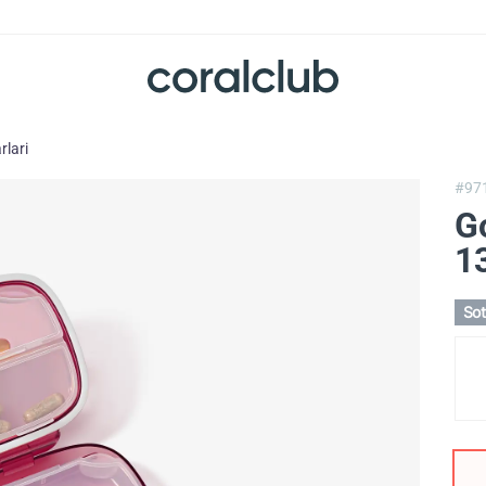
rlari
#97
G
1
So