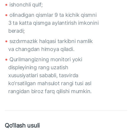
ishonchli qulf;
olinadigan qismlar 9 ta kichik qismni
3 ta katta qismga aylantirish imkonini
beradi;
sızdırmazlık halqasi tarkibni namlik
va changdan himoya qiladi.
Qurilmangizning monitori yoki
displeyining rang uzatish
xususiyatlari sababli, tasvirda
ko‘rsatilgan mahsulot rangi tusi asl
rangidan biroz farq qilishi mumkin.
Qo‘llash usuli