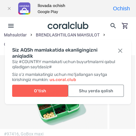
Ilovada ochish
Ochish
Google Play
Mahsulotlar
BRENDLASHTIILGAN MAHSULOT
GoBox organayzerlari
Siz AQSh mamlakatida ekanligingizni
aniqladik
Siz #COUNTRY mamlakati uchun buyurtmalarni qabul
qiladigan saytdasiz#
Siz o‘z mamlakatingiz uchun mo‘ljallangan saytga
kirishingiz mumkin:
us.coral.club
O‘tish
Shu yerda qolish
#97416,
GoBox maxi