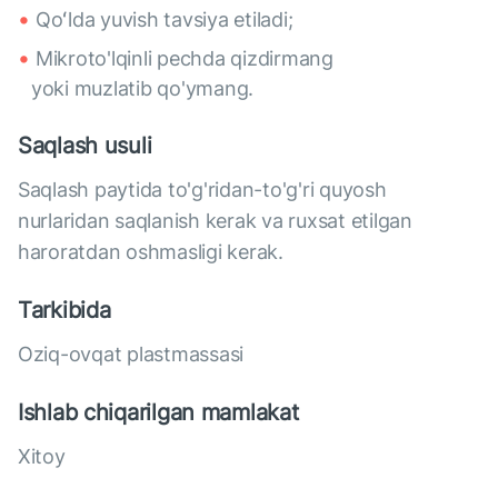
Qoʻlda yuvish tavsiya etiladi;
Mikroto'lqinli pechda qizdirmang
yoki muzlatib qo'ymang.
Saqlash usuli
Saqlash paytida to'g'ridan-to'g'ri quyosh
nurlaridan saqlanish kerak va ruxsat etilgan
haroratdan oshmasligi kerak.
Tarkibida
Oziq-ovqat plastmassasi
Ishlab chiqarilgan mamlakat
Xitoy