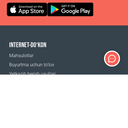
INTERNET-DO‘KON
Mahsulotlar
Buyurtma uchun to‘lov
Yetkazib berish usullari
Qaytarish
Yetkazib berish kalkulyatori
Sayt xaritasi
QO‘LLAB-QUVVATLASH