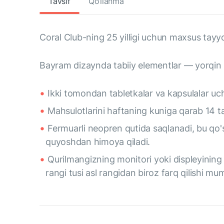
Tavsif
Qo‘llanma
Coral Club-ning 25 yilligi uchun maxsus tayyo
Bayram dizaynda tabiiy elementlar — yorqin 
Ikki tomondan tabletkalar va kapsulalar uc
Мahsulotlarini haftaning kuniga qarab 14 t
Fermuarli neopren qutida saqlanadi, bu qo'
quyoshdan himoya qiladi.
Qurilmangizning monitori yoki displeyining 
rangi tusi asl rangidan biroz farq qilishi mu