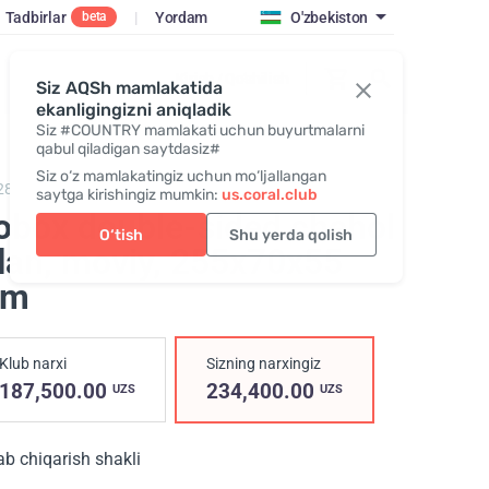
Tadbirlar
|
Yordam
O'zbekiston
beta
Kirish / Qo‘shilish
Siz AQSh mamlakatida
ekanligingizni aniqladik
Siz #COUNTRY mamlakati uchun buyurtmalarni
qabul qiladigan saytdasiz#
Siz o‘z mamlakatingiz uchun mo‘ljallangan
288,
Gobox double-sided "25th anniversary"
saytga kirishingiz mumkin:
us.coral.club
obox double-sided chehol
O‘tish
Shu yerda qolish
lan, moviy
, 255х70х55
m
Klub narxi
Sizning narxingiz
187,500.00
234,400.00
UZS
UZS
ab chiqarish shakli