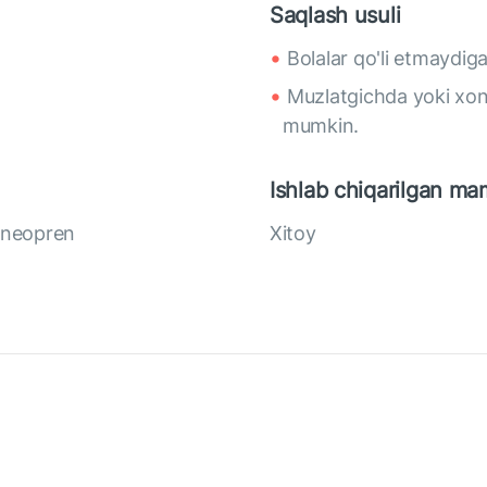
Saqlash usuli
Bolalar qo'li etmaydig
Muzlatgichda yoki xon
mumkin.
Ishlab chiqarilgan ma
: neopren
Xitoy