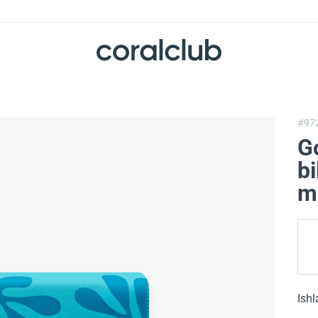
#97
G
bi
m
Ishl