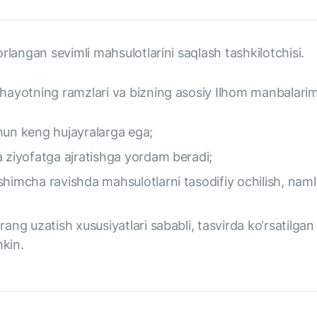
rlangan sevimli mahsulotlarini saqlash tashkilotchisi.
hayotning ramzlari va bizning asosiy Ilhom manbalarim
hun keng hujayralarga ega;
a ziyofatga ajratishga yordam beradi;
shimcha ravishda mahsulotlarni tasodifiy ochilish, naml
rang uzatish xususiyatlari sababli, tasvirda ko‘rsatilga
mkin.