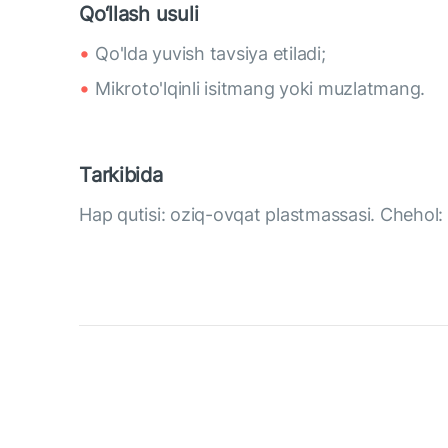
Qo‘llash usuli
Qo'lda yuvish tavsiya etiladi;
Mikroto'lqinli isitmang yoki muzlatmang.
Tarkibida
Hap qutisi: oziq-ovqat plastmassasi. Chehol