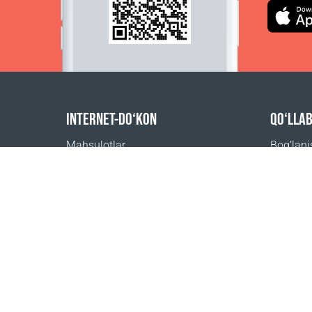
INTERNET-DO‘KON
QO‘LLA
Mahsulotlar
Bog‘lan
Buyurtma uchun to‘lov
Tez-tez 
Yetkazib berish usullari
Qayerdan
Qaytarish
Yetkazib berish kalkulyatori
Sayt xaritasi
1999 - 2026 © Coral Club.
Barcha huquqlar himoyalangan