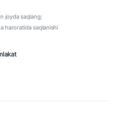
an joyda saqlang;
a haroratida saqlanishi
mlakat