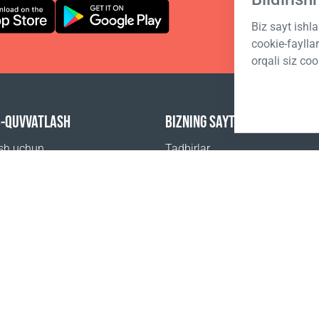
Biz sayt ishl
cookie-fayll
orqali siz coo
B-QUVVATLASH
BIZNING SAYTLARIMIZ
ish uchun
Tadbirlar
beriladigan savollar
Coral Business Academy
 sotib olsa boʻladi