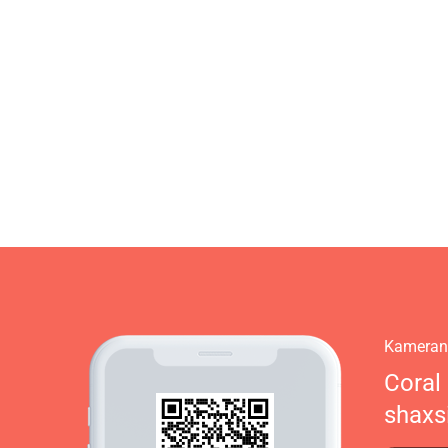
Kamerani
Coral
shaxs