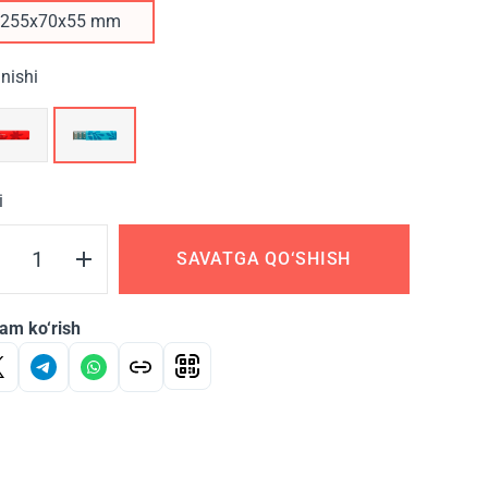
255х70х55 mm
inishi
i
SAVATGA QO‘SHISH
am ko‘rish