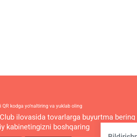
 QR kodga yo‘naltiring va yuklab oling
 Club ilovasida tovarlarga buyurtma bering
iy kabinetingizni boshqaring
Bildiris