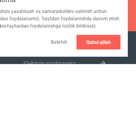
ashini yaxshilash va samaradorlikni oshirish uchun
ardan foydalanamiz. Saytdan foydalanishda davom etish
kie-fayllardan foydalanishga rozilik bildirasiz.
Batafsil
Qabul qilish
JO‘NATMAGA OBUNA BO‘LISH
BOZOR UCHUN MINTAQANI
TANLANG