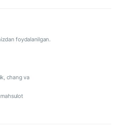
izdan foydalanilgan.
ik, chang va
n mahsulot