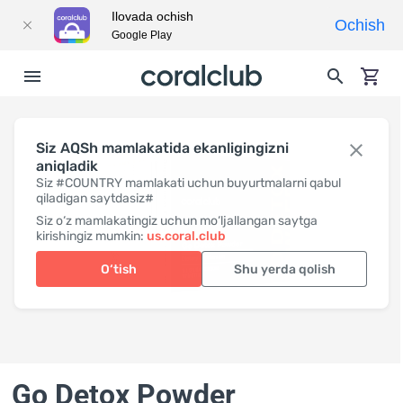
Ilovada ochish
Ochish
Google Play
Siz AQSh mamlakatida ekanligingizni
aniqladik
Siz #COUNTRY mamlakati uchun buyurtmalarni qabul
qiladigan saytdasiz#
Siz o‘z mamlakatingiz uchun mo‘ljallangan saytga
kirishingiz mumkin:
us.coral.club
O‘tish
Shu yerda qolish
Go Detox Powder