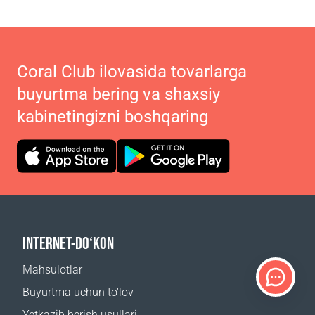
Coral Club ilovasida tovarlarga
buyurtma bering va shaxsiy
kabinetingizni boshqaring
INTERNET-DO‘KON
Mahsulotlar
Buyurtma uchun to‘lov
Yetkazib berish usullari