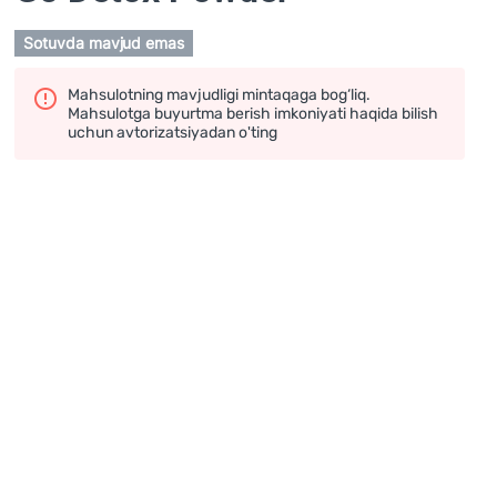
Sotuvda mavjud emas
Mahsulotning mavjudligi mintaqaga bog‘liq.
Mahsulotga buyurtma berish imkoniyati haqida bilish
uchun avtorizatsiyadan o'ting