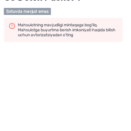
Sotuvda mavjud emas
Mahsulotning mavjudligi mintaqaga bog‘liq.
Mahsulotga buyurtma berish imkoniyati haqida bilish
uchun avtorizatsiyadan o'ting