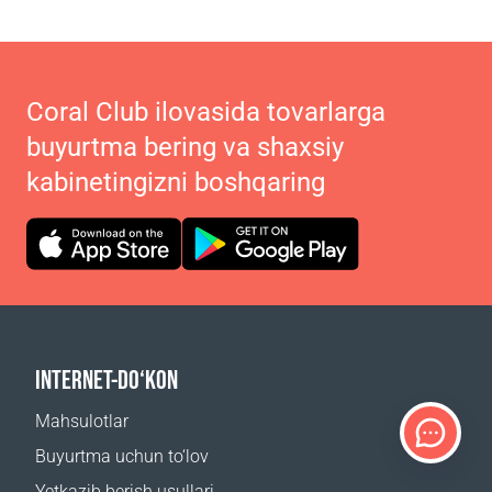
Coral Club ilovasida tovarlarga
buyurtma bering va shaxsiy
kabinetingizni boshqaring
INTERNET-DO‘KON
Mahsulotlar
Buyurtma uchun to‘lov
Yetkazib berish usullari