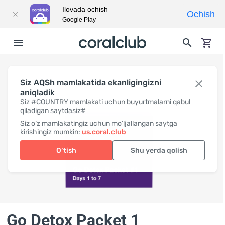
Ilovada ochish
Ochish
Google Play
Siz AQSh mamlakatida ekanligingizni
aniqladik
Siz #COUNTRY mamlakati uchun buyurtmalarni qabul
qiladigan saytdasiz#
Siz o‘z mamlakatingiz uchun mo‘ljallangan saytga
kirishingiz mumkin:
us.coral.club
O‘tish
Shu yerda qolish
Go Detox Packet 1